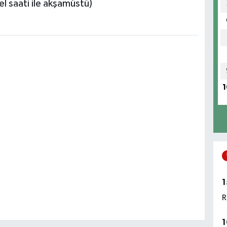
 saati ile akşamüstü)
1
1
R
1