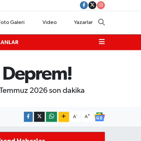
Foto Galeri
Video
Yazarlar
İLANLAR
e Deprem!
 Temmuz 2026 son dakika
-
+
A
A