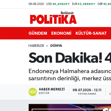
45,43620
53,38690
61,6
08-08-2026
USD
EUR
GBP
ASTROLOJİ
Balıkesir Nöbetçi Eczaneler
Ayvalık
Balıkesir Hava Durumu
GÜNDEM
EKONOMİ
KÜLTÜR-SANAT
Balya
Balıkesir Namaz Vakitleri
HABERLER
DÜNYA
Son Dakika!
Bandırma
Balıkesir Trafik Yoğunluk Haritası
Bigadiç
Süper Lig Puan Durumu ve Fikstür
Endonezya Halmahera adasınd
sarsıntının derinliği, merkez üss
BİYOGRAFİLER
Tüm Manşetler
HABER MERKEZI
08.07.2026 - 12:11
EDITÖR
Burhaniye
Son Dakika Haberleri
YAYINLANMA
ÇEVRE
Haber Arşivi