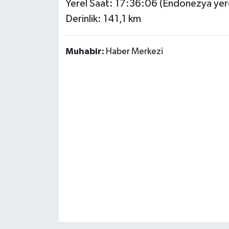
Yerel Saat: 17:36:06 (Endonezya yerel
OTOMOTİV
Derinlik: 141,1 km
Resmi İlanlar
Muhabir:
Haber Merkezi
SAĞLIK
Savaştepe
SEYAHAT
SİYASET
Sındırgı
SPOR
SÜRMANŞET