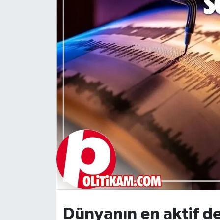
DÜNYA
Dursunbey
Edremit
EĞİTİM
EKONOMİ
Erdek
Gömeç
Gönen
Dünyanın en aktif d
Havran