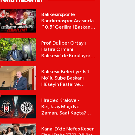
Trend Haberler
Balıkesirspor le
Bandırmaspor Arasında
‘10.5’ Gerilimi! Başkan
Mert Alper Acar’dan
Murat Karakoyun'a Sert
Prof. Dr. İlber Ortaylı
Tepki!
Hatıra Ormanı
Balıkesir'de Kuruluyor!
TEMA Vakfı Fidan
Bağışlarını Başlattı!
Balıkesir Belediye-İş 1
No'lu Şube Başkanı
Hüseyin Pastal ve
Yönetimi İstifa Ederek
ÇAĞDAŞ-SEN'e Geçti
Hradec Kralove -
Beşiktaş Maçı Ne
Zaman, Saat Kaçta?
UEFA Avrupa Ligi 3. Ön
Eleme Turu Yayın
Kanal D’de Nefes Kesen
Detayları!