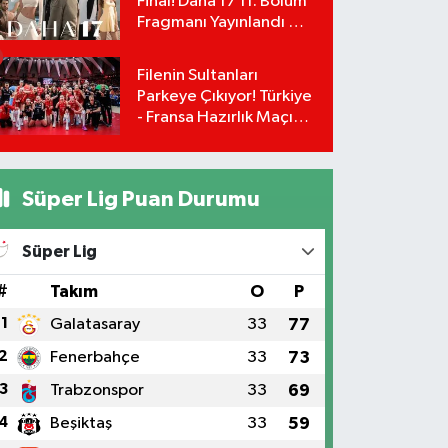
Final! Daha 17 11. Bölüm
Fragmanı Yayınlandı Mı?
Leyla ve Aras İçin Yolun
Sonu Mu?
Filenin Sultanları
Parkeye Çıkıyor! Türkiye
- Fransa Hazırlık Maçı
Ne Zaman, Saat Kaçta?
Hangi Kanalda?
Süper Lig Puan Durumu
Süper Lig
#
Takım
O
P
1
Galatasaray
33
77
2
Fenerbahçe
33
73
3
Trabzonspor
33
69
4
Beşiktaş
33
59