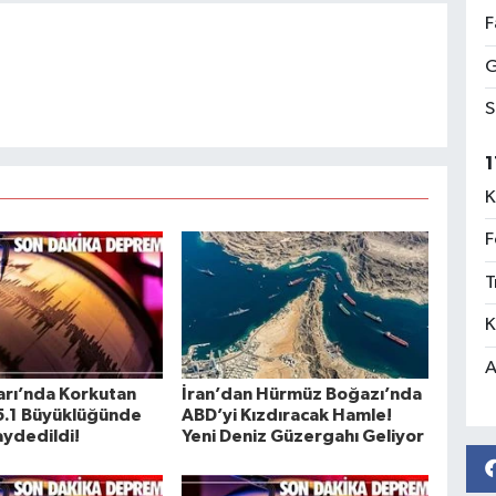
F
G
S
1
K
F
T
K
A
ları’nda Korkutan
İran’dan Hürmüz Boğazı’nda
5.1 Büyüklüğünde
ABD’yi Kızdıracak Hamle!
aydedildi!
Yeni Deniz Güzergahı Geliyor