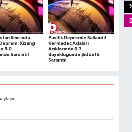
istan Sınırında
Pasifik Depremle Sallandı!
 Deprem: Xizang
Kermadec Adaları
e 5.0
Açıklarında 6.3
nde Sarsıntı!
Büyüklüğünde Şiddetli
Sarsıntı!