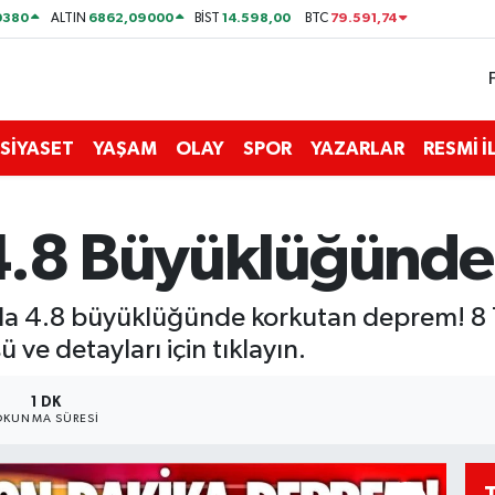
0380
6862,09000
14.598,00
79.591,74
ALTIN
BİST
BTC
SİYASET
YAŞAM
OLAY
SPOR
YAZARLAR
RESMİ 
 4.8 Büyüklüğünd
a 4.8 büyüklüğünde korkutan deprem! 8
ü ve detayları için tıklayın.
1 DK
OKUNMA SÜRESI