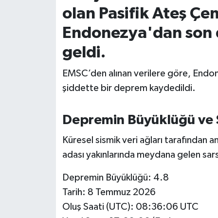
olan Pasifik Ateş Çe
İvrindi
Endonezya'dan son d
KENT GÜNDEMİ
geldi.
Kepsut
EMSC’den alınan verilere göre, Endon
şiddette bir deprem kaydedildi.
KÜLTÜR-SANAT
Depremin Büyüklüğü ve 
MAGAZİN
Küresel sismik veri ağları tarafından 
MANŞET
adası yakınlarında meydana gelen sarsı
Manyas
Depremin Büyüklüğü: 4.8
Tarih: 8 Temmuz 2026
OLAY
Oluş Saati (UTC): 08:36:06 UTC