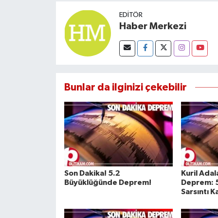
Susurluk
EDITÖR
Haber Merkezi
TARİHTE BUGÜN
TEKNOLOJİ
Trend
Bunlar da ilginizi çekebilir
TÜRKİYE
VİZYONDAKİLER
YAŞAM
Son Dakika! 5.2
Kuril Ada
Büyüklüğünde Deprem!
Deprem: 
Sarsıntı K