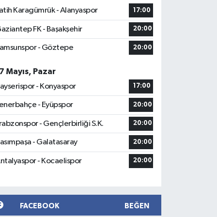
atih Karagümrük - Alanyaspor
17:00
aziantep FK - Başakşehir
20:00
amsunspor - Göztepe
20:00
7 Mayıs, Pazar
ayserispor - Konyaspor
17:00
enerbahçe - Eyüpspor
20:00
rabzonspor - Gençlerbirliği S.K.
20:00
asımpaşa - Galatasaray
20:00
ntalyaspor - Kocaelispor
20:00
FACEBOOK
BEĞEN