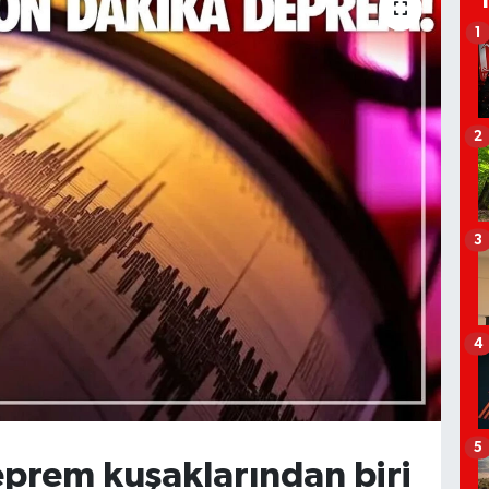
1
2
3
4
5
eprem kuşaklarından biri