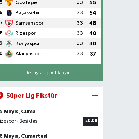
5
Göztepe
33
55
6
Başakşehir
33
54
7
Samsunspor
33
48
8
Rizespor
33
40
9
Konyaspor
33
40
0
Alanyaspor
33
37
Detaylar için tıklayın
Süper Lig Fikstür
5 Mayıs, Cuma
izespor - Beşiktaş
20:00
6 Mayıs, Cumartesi