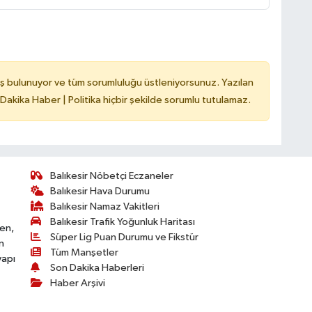
ş bulunuyor ve tüm sorumluluğu üstleniyorsunuz. Yazılan
 Dakika Haber | Politika hiçbir şekilde sorumlu tutulamaz.
Balıkesir Nöbetçi Eczaneler
Balıkesir Hava Durumu
Balıkesir Namaz Vakitleri
Balıkesir Trafik Yoğunluk Haritası
ken,
Süper Lig Puan Durumu ve Fikstür
n
Tüm Manşetler
yapı
Son Dakika Haberleri
Haber Arşivi