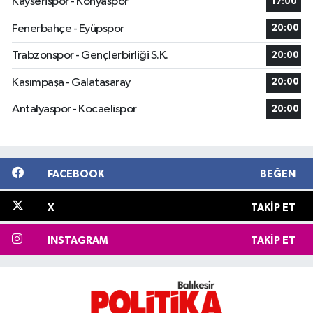
Kayserispor - Konyaspor
17:00
Fenerbahçe - Eyüpspor
20:00
Trabzonspor - Gençlerbirliği S.K.
20:00
Kasımpaşa - Galatasaray
20:00
Antalyaspor - Kocaelispor
20:00
FACEBOOK
BEĞEN
X
TAKIP ET
INSTAGRAM
TAKIP ET