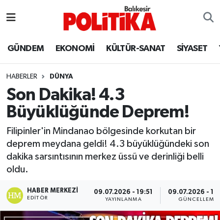
ASTROLOJİ
Balıkesir Nöbetçi Eczaneler
GÜNDEM
EKONOMİ
KÜLTÜR-SANAT
SİYASET
Ayvalık
Balıkesir Hava Durumu
HABERLER
DÜNYA
Balya
Balıkesir Namaz Vakitleri
Son Dakika! 4.3
Büyüklüğünde Deprem!
Bandırma
Balıkesir Trafik Yoğunluk Haritası
Filipinler'in Mindanao bölgesinde korkutan bir
Bigadiç
Süper Lig Puan Durumu ve Fikstür
deprem meydana geldi! 4.3 büyüklüğündeki son
dakika sarsıntısının merkez üssü ve derinliği belli
BİYOGRAFİLER
Tüm Manşetler
oldu.
Burhaniye
Son Dakika Haberleri
HABER MERKEZI
09.07.2026 - 19:51
09.07.2026 - 19
EDITÖR
YAYINLANMA
GÜNCELLEME
ÇEVRE
Haber Arşivi