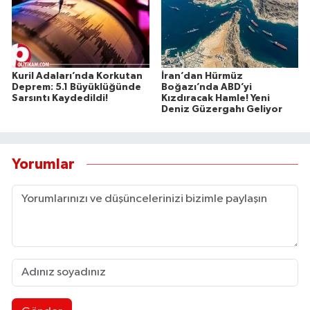
Kuril Adaları’nda Korkutan
İran’dan Hürmüz
Deprem: 5.1 Büyüklüğünde
Boğazı’nda ABD’yi
Sarsıntı Kaydedildi!
Kızdıracak Hamle! Yeni
Deniz Güzergahı Geliyor
Yorumlar