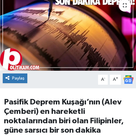
DÜNYA
Dursunbey
Edremit
EĞİTİM
EKONOMİ
Paylaş
-
+
A
A
Erdek
Pasifik Deprem Kuşağı’nın (Alev
Gömeç
Çemberi) en hareketli
Gönen
noktalarından biri olan Filipinler,
güne sarsıcı bir son dakika
Havran