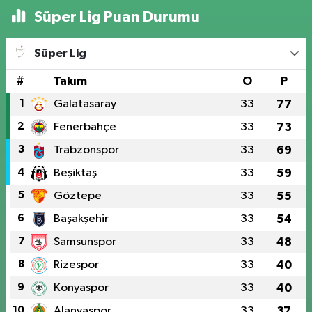
Süper Lig Puan Durumu
Süper Lig
#
Takım
O
P
1
Galatasaray
33
77
2
Fenerbahçe
33
73
3
Trabzonspor
33
69
4
Beşiktaş
33
59
5
Göztepe
33
55
6
Başakşehir
33
54
7
Samsunspor
33
48
8
Rizespor
33
40
9
Konyaspor
33
40
10
Alanyaspor
33
37