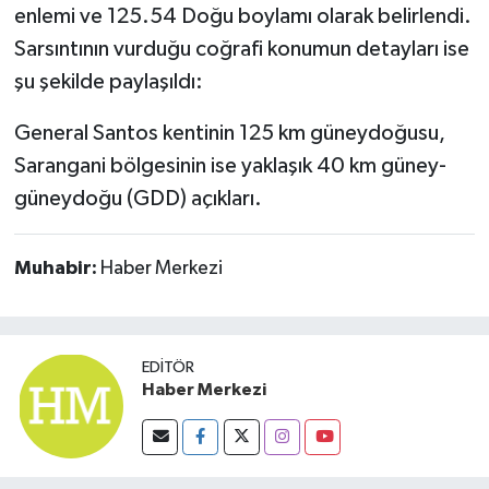
OTOMOTİV
enlemi ve 125.54 Doğu boylamı olarak belirlendi.
Sarsıntının vurduğu coğrafi konumun detayları ise
Resmi İlanlar
şu şekilde paylaşıldı:
SAĞLIK
General Santos kentinin 125 km güneydoğusu,
Sarangani bölgesinin ise yaklaşık 40 km güney-
Savaştepe
güneydoğu (GDD) açıkları.
SEYAHAT
Muhabir:
Haber Merkezi
SİYASET
Sındırgı
EDITÖR
Haber Merkezi
SPOR
SÜRMANŞET