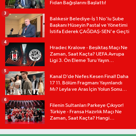
Fidan Bağışlarını Başlattı!
3
Balıkesir Belediye-İş 1 No'lu Şube
Başkanı Hüseyin Pastal ve Yönetimi
İstifa Ederek ÇAĞDAŞ-SEN'e Geçti
4
Hradec Kralove - Beşiktaş Maçı Ne
Zaman, Saat Kaçta? UEFA Avrupa
Ligi 3. Ön Eleme Turu Yayın
Detayları!
5
Kanal D’de Nefes Kesen Final! Daha
17 11. Bölüm Fragmanı Yayınlandı
Mı? Leyla ve Aras İçin Yolun Sonu
Mu?
6
Filenin Sultanları Parkeye Çıkıyor!
Türkiye - Fransa Hazırlık Maçı Ne
Zaman, Saat Kaçta? Hangi
Kanalda?