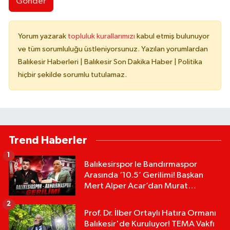
Gönder
Yorum yazarak
topluluk kurallarımızı
kabul etmiş bulunuyor
ve tüm sorumluluğu üstleniyorsunuz. Yazılan yorumlardan
Balıkesir Haberleri | Balıkesir Son Dakika Haber | Politika
hiçbir şekilde sorumlu tutulamaz.
Trend Haberler
1
Balıkesirspor le Bandırmaspor
Arasında ‘10.5’ Gerilimi! Başkan
Mert Alper Acar’dan Murat
Karakoyun'a Sert Tepki!
2
Prof. Dr. İlber Ortaylı Hatıra Ormanı
Balıkesir'de Kuruluyor! TEMA Vakfı