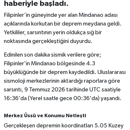
haberiyle başladı.
İvrindi
Filipinler’in güneyinde yer alan Mindanao adası
açıklarında korkutan bir deprem meydana geldi.
KENT GÜNDEMİ
Yetkililer, sarsıntının yerin oldukça sığ bir
noktasında gerçekleştiğini duyurdu.
Kepsut
Edinilen son dakika sismik verilere göre;
KÜLTÜR-SANAT
Filipinler'in Mindanao bölgesinde 4.3
büyüklüğünde bir deprem kaydedildi. Uluslararası
MAGAZİN
sismoloji merkezlerinin aktardığı raporlara göre
MANŞET
sarsıntı, 9 Temmuz 2026 tarihinde UTC saatiyle
16:36'da (Yerel saatle gece 00:36'da) yaşandı.
Manyas
Merkez Üssü ve Konumu Netleşti
OLAY
Gerçekleşen depremin koordinatları 5.05 Kuzey