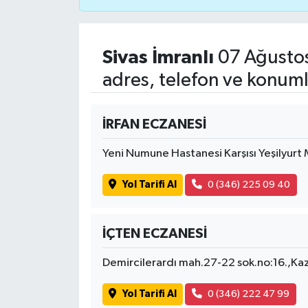
İvrindi
Sivas İmranlı
07 Ağusto
KENT GÜNDEMİ
adres, telefon ve konuml
Kepsut
İRFAN ECZANESİ
KÜLTÜR-SANAT
Yeni Numune Hastanesi Karşısı Yeşilyurt
MAGAZİN
Yol Tarifi Al
0 (346) 225 09 40
MANŞET
İÇTEN ECZANESİ
Manyas
Demircilerardı mah.27-22 sok.no:16.,Kaz
OLAY
Yol Tarifi Al
0 (346) 222 47 99