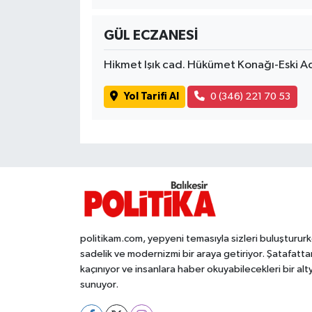
OTOMOTİV
GÜL ECZANESİ
Resmi İlanlar
Hikmet Işık cad. Hükümet Konağı-Eski A
SAĞLIK
Yol Tarifi Al
0 (346) 221 70 53
Savaştepe
SEYAHAT
SİYASET
Sındırgı
politikam.com, yepyeni temasıyla sizleri buluşturur
SPOR
sadelik ve modernizmi bir araya getiriyor. Şatafatta
kaçınıyor ve insanlara haber okuyabilecekleri bir alt
sunuyor.
SÜRMANŞET