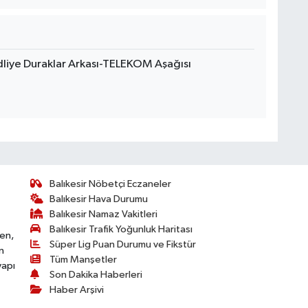
dliye Duraklar Arkası-TELEKOM Aşağısı
Balıkesir Nöbetçi Eczaneler
Balıkesir Hava Durumu
Balıkesir Namaz Vakitleri
Balıkesir Trafik Yoğunluk Haritası
ken,
Süper Lig Puan Durumu ve Fikstür
n
Tüm Manşetler
yapı
Son Dakika Haberleri
Haber Arşivi