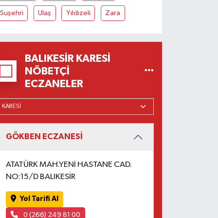
Suşehri
Ulaş
Yıldızeli
Zara
BALIKESIR KARESI
NÖBETÇI
ECZANELER
GÖKBEN ECZANESİ
ATATÜRK MAH.YENİ HASTANE CAD.
NO:15/D BALIKESİR
Yol Tarifi Al
0 (266) 249 81 00