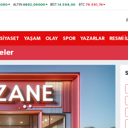
0380
6862,09000
14.598,00
79.591,74
ALTIN
BİST
BTC
SİYASET
YAŞAM
OLAY
SPOR
YAZARLAR
RESMİ 
eler