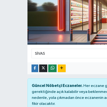
DÜNYA
Dursunbey
Edremit
EĞİTİM
EKONOMİ
Erdek
Gömeç
Güncel Nöbetçi Eczaneler.
Her eczane ge
gerektiğinde açık kalabilir veya beklenme
Gönen
nedenle, yola çıkmadan önce eczanenin açık
fikir olacaktır.
Havran