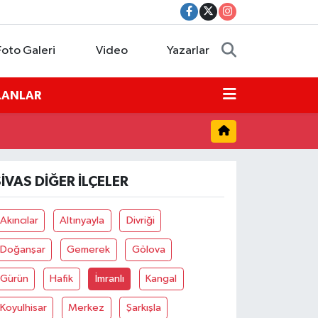
Foto Galeri
Video
Yazarlar
İLANLAR
SIVAS DIĞER İLÇELER
Akıncılar
Altınyayla
Divriği
Doğanşar
Gemerek
Gölova
Gürün
Hafik
İmranlı
Kangal
Koyulhisar
Merkez
Şarkışla