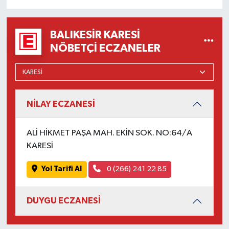
OTOMOTİV
Resmi İlanlar
BALIKESIR KARESI
NÖBETÇI ECZANELER
SAĞLIK
Savaştepe
NİLAY ECZANESİ
SEYAHAT
ALİ HİKMET PAŞA MAH. EKİN SOK. NO:64/A
SİYASET
KARESİ
Sındırgı
Yol Tarifi Al
0 (266) 241 22 85
SPOR
DUYGU ECZANESİ
SÜRMANŞET