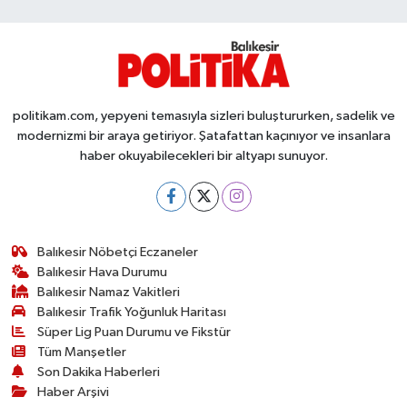
Susurluk
TARİHTE BUGÜN
TEKNOLOJİ
politikam.com, yepyeni temasıyla sizleri buluştururken, sadelik ve
modernizmi bir araya getiriyor. Şatafattan kaçınıyor ve insanlara
Trend
haber okuyabilecekleri bir altyapı sunuyor.
TÜRKİYE
VİZYONDAKİLER
Balıkesir Nöbetçi Eczaneler
Balıkesir Hava Durumu
Balıkesir Namaz Vakitleri
YAŞAM
Balıkesir Trafik Yoğunluk Haritası
Süper Lig Puan Durumu ve Fikstür
Tüm Manşetler
Son Dakika Haberleri
Haber Arşivi