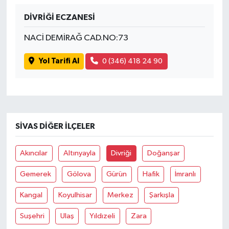
DİVRİĞİ ECZANESİ
İvrindi
NACİ DEMİRAĞ CAD.NO:73
KENT GÜNDEMİ
Yol Tarifi Al
0 (346) 418 24 90
Kepsut
KÜLTÜR-SANAT
SIVAS DIĞER İLÇELER
MAGAZİN
Akıncılar
Altınyayla
Divriği
Doğanşar
MANŞET
Gemerek
Gölova
Gürün
Hafik
İmranlı
Manyas
Kangal
Koyulhisar
Merkez
Şarkışla
OLAY
Suşehri
Ulaş
Yıldızeli
Zara