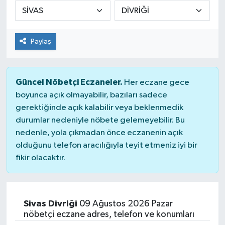
DÜNYA
Paylaş
Dursunbey
Edremit
Güncel Nöbetçi Eczaneler.
Her eczane gece
EĞİTİM
boyunca açık olmayabilir, bazıları sadece
gerektiğinde açık kalabilir veya beklenmedik
durumlar nedeniyle nöbete gelemeyebilir. Bu
EKONOMİ
nedenle, yola çıkmadan önce eczanenin açık
olduğunu telefon aracılığıyla teyit etmeniz iyi bir
Erdek
fikir olacaktır.
Gömeç
Gönen
Sivas Divriği
09 Ağustos 2026 Pazar
nöbetçi eczane adres, telefon ve konumları
Havran