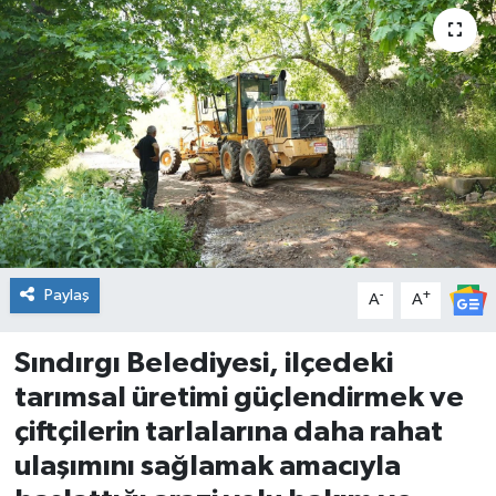
DÜNYA
Dursunbey
Edremit
EĞİTİM
EKONOMİ
Paylaş
-
+
A
A
Erdek
Sındırgı Belediyesi, ilçedeki
Gömeç
tarımsal üretimi güçlendirmek ve
çiftçilerin tarlalarına daha rahat
Gönen
ulaşımını sağlamak amacıyla
Havran