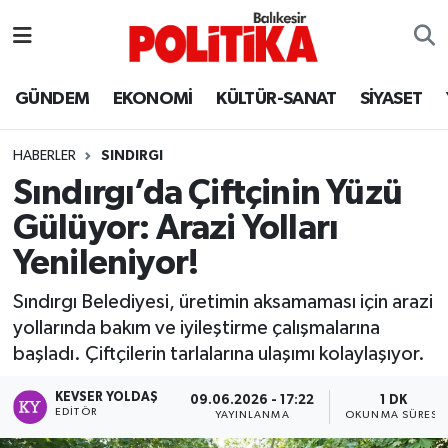
ASTROLOJİ
Balıkesir Nöbetçi Eczaneler
GÜNDEM
EKONOMİ
KÜLTÜR-SANAT
SİYASET
Ayvalık
Balıkesir Hava Durumu
HABERLER
SINDIRGI
Balya
Balıkesir Namaz Vakitleri
Sındırgı’da Çiftçinin Yüzü
Gülüyor: Arazi Yolları
Bandırma
Balıkesir Trafik Yoğunluk Haritası
Yenileniyor!
Bigadiç
Süper Lig Puan Durumu ve Fikstür
Sındırgı Belediyesi, üretimin aksamaması için arazi
yollarında bakım ve iyileştirme çalışmalarına
BİYOGRAFİLER
Tüm Manşetler
başladı. Çiftçilerin tarlalarına ulaşımı kolaylaşıyor.
Burhaniye
Son Dakika Haberleri
KEVSER YOLDAŞ
09.06.2026 - 17:22
1 DK
EDITÖR
YAYINLANMA
OKUNMA SÜRESI
ÇEVRE
Haber Arşivi