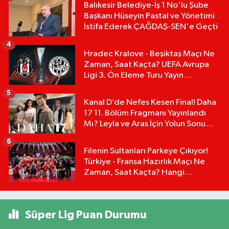
Balıkesir Belediye-İş 1 No'lu Şube
Başkanı Hüseyin Pastal ve Yönetimi
İstifa Ederek ÇAĞDAŞ-SEN'e Geçti
4
Hradec Kralove - Beşiktaş Maçı Ne
Zaman, Saat Kaçta? UEFA Avrupa
Ligi 3. Ön Eleme Turu Yayın
Detayları!
5
Kanal D’de Nefes Kesen Final! Daha
17 11. Bölüm Fragmanı Yayınlandı
Mı? Leyla ve Aras İçin Yolun Sonu
Mu?
6
Filenin Sultanları Parkeye Çıkıyor!
Türkiye - Fransa Hazırlık Maçı Ne
Zaman, Saat Kaçta? Hangi
Kanalda?
Süper Lig Puan Durumu