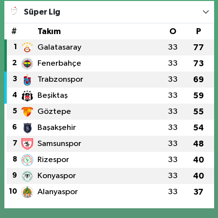
Süper Lig
#
Takım
O
P
1
Galatasaray
33
77
2
Fenerbahçe
33
73
3
Trabzonspor
33
69
4
Beşiktaş
33
59
5
Göztepe
33
55
6
Başakşehir
33
54
7
Samsunspor
33
48
8
Rizespor
33
40
9
Konyaspor
33
40
10
Alanyaspor
33
37