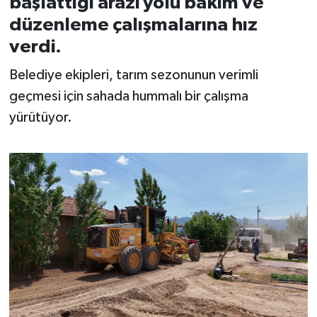
başlattığı arazi yolu bakım ve
düzenleme çalışmalarına hız
İvrindi
verdi.
KENT GÜNDEMİ
Belediye ekipleri, tarım sezonunun verimli
geçmesi için sahada hummalı bir çalışma
Kepsut
yürütüyor.
KÜLTÜR-SANAT
MAGAZİN
MANŞET
Manyas
OLAY