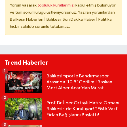
Yorum yazarak
topluluk kurallarımızı
kabul etmiş bulunuyor
ve tüm sorumluluğu üstleniyorsunuz. Yazılan yorumlardan
Balıkesir Haberleri | Balıkesir Son Dakika Haber | Politika
hiçbir şekilde sorumlu tutulamaz.
Trend Haberler
1
Balıkesirspor le Bandırmaspor
Arasında ‘10.5’ Gerilimi! Başkan
Mert Alper Acar’dan Murat
Karakoyun'a Sert Tepki!
2
Prof. Dr. İlber Ortaylı Hatıra Ormanı
Balıkesir'de Kuruluyor! TEMA Vakfı
Fidan Bağışlarını Başlattı!
3