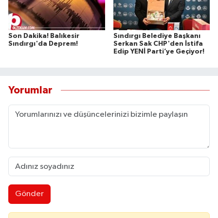
Son Dakika! Balıkesir
Sındırgı Belediye Başkanı
Sındırgı'da Deprem!
Serkan Sak CHP'den İstifa
Edip YENİ Parti’ye Geçiyor!
Yorumlar
Gönder