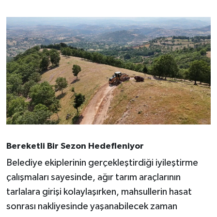
Susurluk
TARİHTE BUGÜN
TEKNOLOJİ
Trend
TÜRKİYE
VİZYONDAKİLER
Bereketli Bir Sezon Hedefleniyor
YAŞAM
Belediye ekiplerinin gerçekleştirdiği iyileştirme
çalışmaları sayesinde, ağır tarım araçlarının
tarlalara girişi kolaylaşırken, mahsullerin hasat
sonrası nakliyesinde yaşanabilecek zaman