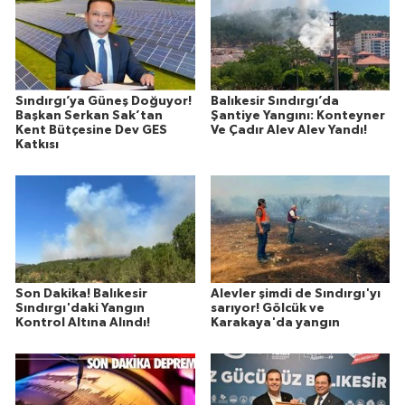
Sındırgı’ya Güneş Doğuyor!
Balıkesir Sındırgı’da
Başkan Serkan Sak’tan
Şantiye Yangını: Konteyner
Kent Bütçesine Dev GES
Ve Çadır Alev Alev Yandı!
Katkısı
Son Dakika! Balıkesir
Alevler şimdi de Sındırgı'yı
Sındırgı'daki Yangın
sarıyor! Gölcük ve
Kontrol Altına Alındı!
Karakaya'da yangın