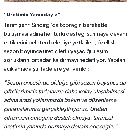
OTOMOTİV
"Üretimin Yanındayız"
Resmi İlanlar
Tarım şehri Sındırgı’da toprağın bereketle
SAĞLIK
buluşması adına her türlü desteği sunmaya devam
ettiklerini belirten belediye yetkilileri, özellikle
Savaştepe
sezon boyunca üreticilerin yaşadığı ulaşım
zorluklarını ortadan kaldırmayı hedefliyor. Yapılan
SEYAHAT
açıklamada şu ifadelere yer verildi:
SİYASET
"Sezon öncesinde olduğu gibi sezon boyunca da
çiftçilerimizin tarlalarına daha kolay ulaşabilmesi
Sındırgı
adına arazi yollarımızda bakım ve düzenleme
SPOR
çalışmalarımızı gerçekleştiriyoruz. Üreten
çiftçimizin emeğine destek olmaya, tarımsal
SÜRMANŞET
üretimin yanında durmaya devam edeceğiz."