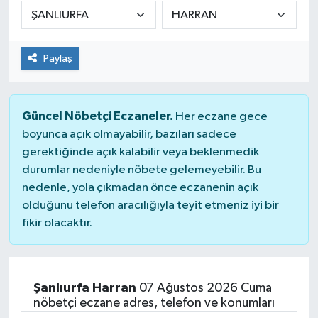
DÜNYA
Paylaş
Dursunbey
Edremit
Güncel Nöbetçi Eczaneler.
Her eczane gece
EĞİTİM
boyunca açık olmayabilir, bazıları sadece
gerektiğinde açık kalabilir veya beklenmedik
durumlar nedeniyle nöbete gelemeyebilir. Bu
EKONOMİ
nedenle, yola çıkmadan önce eczanenin açık
olduğunu telefon aracılığıyla teyit etmeniz iyi bir
Erdek
fikir olacaktır.
Gömeç
Gönen
Şanlıurfa Harran
07 Ağustos 2026 Cuma
nöbetçi eczane adres, telefon ve konumları
Havran