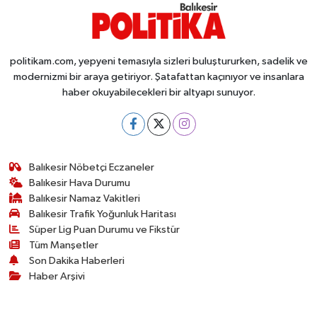
Susurluk
TARİHTE BUGÜN
politikam.com, yepyeni temasıyla sizleri buluştururken, sadelik ve
modernizmi bir araya getiriyor. Şatafattan kaçınıyor ve insanlara
TEKNOLOJİ
haber okuyabilecekleri bir altyapı sunuyor.
Trend
TÜRKİYE
Balıkesir Nöbetçi Eczaneler
Balıkesir Hava Durumu
VİZYONDAKİLER
Balıkesir Namaz Vakitleri
Balıkesir Trafik Yoğunluk Haritası
YAŞAM
Süper Lig Puan Durumu ve Fikstür
Tüm Manşetler
Son Dakika Haberleri
Haber Arşivi