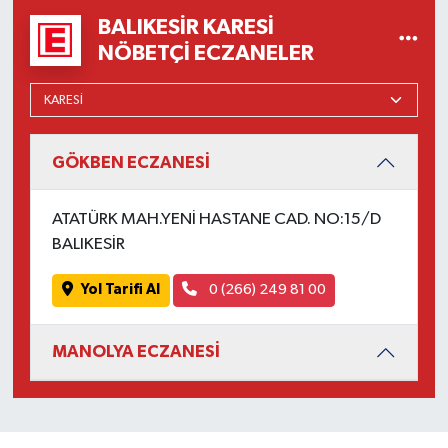
OTOMOTİV
BALIKESIR KARESI
NÖBETÇI ECZANELER
Resmi İlanlar
SAĞLIK
Savaştepe
GÖKBEN ECZANESİ
SEYAHAT
ATATÜRK MAH.YENİ HASTANE CAD. NO:15/D
BALIKESİR
SİYASET
Yol Tarifi Al
0 (266) 249 81 00
Sındırgı
MANOLYA ECZANESİ
SPOR
SÜRMANŞET