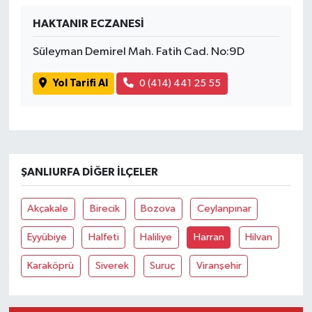
HAKTANIR ECZANESİ
İvrindi
Süleyman Demirel Mah. Fatih Cad. No:9D
KENT GÜNDEMİ
Yol Tarifi Al
0 (414) 441 25 55
Kepsut
KÜLTÜR-SANAT
ŞANLIURFA DIĞER İLÇELER
MAGAZİN
Akçakale
Birecik
Bozova
Ceylanpınar
MANŞET
Eyyübiye
Halfeti
Haliliye
Harran
Hilvan
Manyas
Karaköprü
Siverek
Suruç
Viranşehir
OLAY