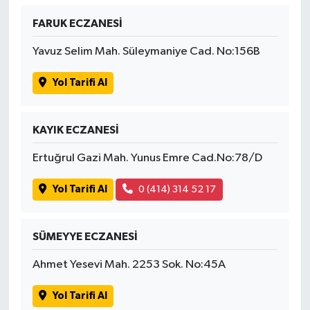
FARUK ECZANESİ
İvrindi
Yavuz Selim Mah. Süleymaniye Cad. No:156B
KENT GÜNDEMİ
Yol Tarifi Al
Kepsut
KAYIK ECZANESİ
KÜLTÜR-SANAT
Ertuğrul Gazi Mah. Yunus Emre Cad.No:78/D
MAGAZİN
Yol Tarifi Al
0 (414) 314 52 17
MANŞET
SÜMEYYE ECZANESİ
Manyas
Ahmet Yesevi Mah. 2253 Sok. No:45A
OLAY
Yol Tarifi Al