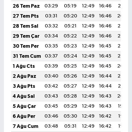
OTOMOTİV
26 Tem Paz
03:29
05:19
12:49
16:46
20:10
27 Tem Pts
03:31
05:20
12:49
16:46
20:09
Resmi İlanlar
28 Tem Sal
03:32
05:21
12:49
16:46
20:08
SAĞLIK
29 Tem Çar
03:34
05:22
12:49
16:46
20:07
30 Tem Per
03:35
05:23
12:49
16:45
20:06
Savaştepe
31 Tem Cum
03:37
05:24
12:49
16:45
20:05
SEYAHAT
1 Ağu Cts
03:39
05:25
12:49
16:45
20:04
2 Ağu Paz
03:40
05:26
12:49
16:44
20:03
SİYASET
3 Ağu Pts
03:42
05:27
12:49
16:44
20:01
Sındırgı
4 Ağu Sal
03:43
05:28
12:49
16:43
20:00
5 Ağu Çar
03:45
05:29
12:49
16:43
19:59
SPOR
6 Ağu Per
03:46
05:30
12:49
16:42
19:58
SÜRMANŞET
7 Ağu Cum
03:48
05:31
12:49
16:42
19:57