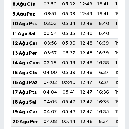
8 Ağu Cts
03:50
05:32
12:49
16:41
19:55
Susurluk
9 Ağu Paz
03:51
05:33
12:49
16:41
19:54
TARİHTE BUGÜN
10 Ağu Pts
03:53
05:34
12:48
16:40
19:53
11 Ağu Sal
03:54
05:35
12:48
16:40
19:51
TEKNOLOJİ
12 Ağu Çar
03:56
05:36
12:48
16:39
19:50
Trend
13 Ağu Per
03:57
05:37
12:48
16:39
19:49
14 Ağu Cum
03:59
05:38
12:48
16:38
19:47
TÜRKİYE
15 Ağu Cts
04:00
05:39
12:48
16:37
19:46
VİZYONDAKİLER
16 Ağu Paz
04:02
05:40
12:47
16:37
19:44
17 Ağu Pts
04:04
05:41
12:47
16:36
19:43
YAŞAM
18 Ağu Sal
04:05
05:42
12:47
16:35
19:42
19 Ağu Çar
04:07
05:43
12:47
16:35
19:40
20 Ağu Per
04:08
05:44
12:46
16:34
19:39