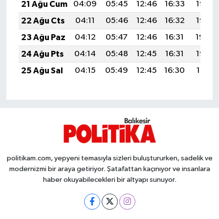
21 Ağu Cum
04:09
05:45
12:46
16:33
19:37
22 Ağu Cts
04:11
05:46
12:46
16:32
19:36
23 Ağu Paz
04:12
05:47
12:46
16:31
19:34
24 Ağu Pts
04:14
05:48
12:45
16:31
19:32
25 Ağu Sal
04:15
05:49
12:45
16:30
19:31
politikam.com, yepyeni temasıyla sizleri buluştururken, sadelik ve
modernizmi bir araya getiriyor. Şatafattan kaçınıyor ve insanlara
haber okuyabilecekleri bir altyapı sunuyor.