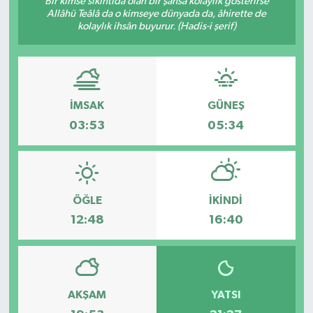
Bir kimse sıkıntıda olan bir şahsa kolaylık gösterirse
Allâhü Teâlâ da o kimseye dünyada da, âhirette de
DÜNYA
kolaylık ihsân buyurur. (Hadis-i şerif)
Dursunbey
Edremit
İMSAK
GÜNEŞ
03:53
05:34
EĞİTİM
EKONOMİ
ÖĞLE
İKINDI
Erdek
12:48
16:40
Gömeç
Gönen
AKŞAM
YATSI
Havran