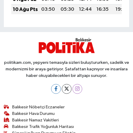
OTOMOTİV
10 Ağu Pts
03:50
05:30
12:44
16:35
19:47
Resmi İlanlar
SAĞLIK
Savaştepe
SEYAHAT
politikam.com, yepyeni temasıyla sizleri buluştururken, sadelik ve
modernizmi bir araya getiriyor. Şatafattan kaçınıyor ve insanlara
haber okuyabilecekleri bir altyapı sunuyor.
SİYASET
Sındırgı
Balıkesir Nöbetçi Eczaneler
SPOR
Balıkesir Hava Durumu
Balıkesir Namaz Vakitleri
SÜRMANŞET
Balıkesir Trafik Yoğunluk Haritası