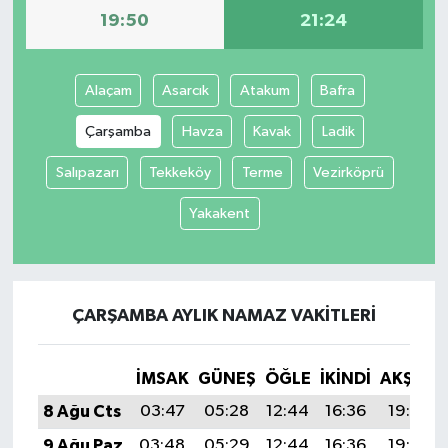
19:50
21:24
İvrindi
Alaçam
Asarcık
Atakum
Bafra
KENT GÜNDEMİ
Çarşamba
Havza
Kavak
Ladik
Kepsut
Salıpazarı
Tekkeköy
Terme
Vezirköprü
KÜLTÜR-SANAT
Yakakent
MAGAZİN
MANŞET
ÇARŞAMBA AYLIK NAMAZ VAKITLERI
Manyas
İMSAK
GÜNEŞ
ÖĞLE
İKINDI
AKŞAM
OLAY
8 Ağu Cts
03:47
05:28
12:44
16:36
19:50
9 Ağu Paz
03:48
05:29
12:44
16:36
19:48