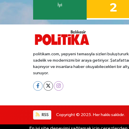
OTOMOTİV
2
İyi
Resmi İlanlar
SAĞLIK
Savaştepe
politikam.com, yepyeni temasıyla sizleri buluşturur
sadelik ve modernizmi bir araya getiriyor. Şatafatta
SEYAHAT
kaçınıyor ve insanlara haber okuyabilecekleri bir alt
sunuyor.
SİYASET
Sındırgı
SPOR
RSS
Copyright © 2025. Her hakkı saklıdır.
SÜRMANŞET
En iyi site deneyimi sağlamak için çerezlerden f