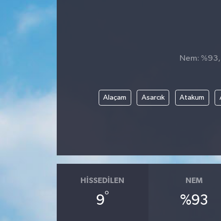
DÜNYA
Dursunbey
Nem: %93, H
Edremit
EĞİTİM
Alaçam
Asarcık
Atakum
EKONOMİ
Erdek
Gömeç
HISSEDILEN
NEM
Gönen
°
9
%93
Havran