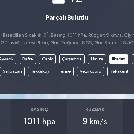
Parçalı Bulutlu
°
issedilen Sıcaklık: 9
, Basınç: 1011 hPa, Rüzgar: 9 km/s, Çiy 
Görüş Mesafesi: 8 km, Gün Doğumu: 6:33, Gün Batımı: 18:50
Ayvacık
Bafra
Canik
Çarşamba
Havza
İlkadım
Salıpazarı
Tekkeköy
Terme
Vezirköprü
Yakakent
BASINÇ
RÜZGAR
1011
9
hpa
km/s