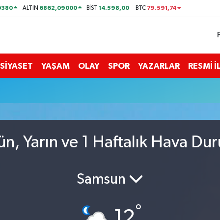
0380
6862,09000
14.598,00
79.591,74
ALTIN
BİST
BTC
SİYASET
YAŞAM
OLAY
SPOR
YAZARLAR
RESMİ 
ün, Yarın ve 1 Haftalık Hava Du
Samsun
°
12