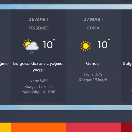
26 MART
27 MART
PERŞEMBE
CUMA
°
°
10
10
ağmur
Bölgesel düzensiz yağmur
Güneşli
Bölg
yağışlı
Nem: %79
Rüzgar: 15 km/h
Nem: %86
Rüzgar: 12 km/h
8
Yağış Olasılığı: %88