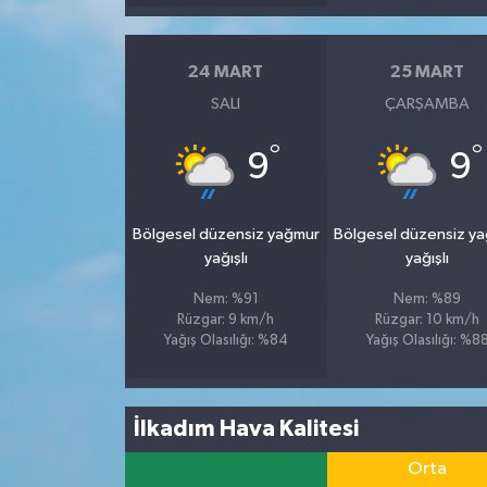
İvrindi
24 MART
25 MART
SALI
ÇARŞAMBA
KENT GÜNDEMİ
°
°
9
9
Kepsut
KÜLTÜR-SANAT
Bölgesel düzensiz yağmur
Bölgesel düzensiz y
yağışlı
yağışlı
MAGAZİN
Nem: %91
Nem: %89
Rüzgar: 9 km/h
Rüzgar: 10 km/h
MANŞET
Yağış Olasılığı: %84
Yağış Olasılığı: %8
Manyas
İlkadım Hava Kalitesi
OLAY
Orta