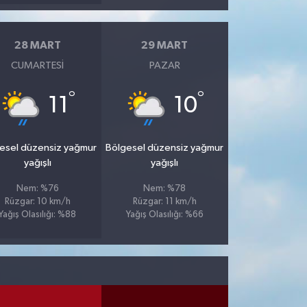
28 MART
29 MART
CUMARTESI
PAZAR
°
°
11
10
esel düzensiz yağmur
Bölgesel düzensiz yağmur
yağışlı
yağışlı
Nem: %76
Nem: %78
Rüzgar: 10 km/h
Rüzgar: 11 km/h
Yağış Olasılığı: %88
Yağış Olasılığı: %66