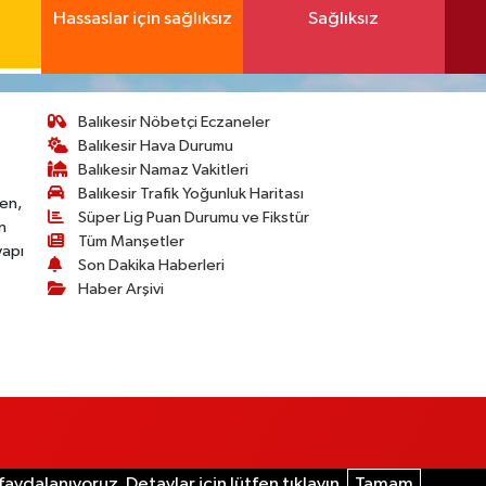
Hassaslar için sağlıksız
Sağlıksız
Balıkesir Nöbetçi Eczaneler
Balıkesir Hava Durumu
Balıkesir Namaz Vakitleri
Balıkesir Trafik Yoğunluk Haritası
ken,
Süper Lig Puan Durumu ve Fikstür
n
Tüm Manşetler
yapı
Son Dakika Haberleri
Haber Arşivi
aydalanıyoruz. Detaylar için lütfen tıklayın.
Tamam