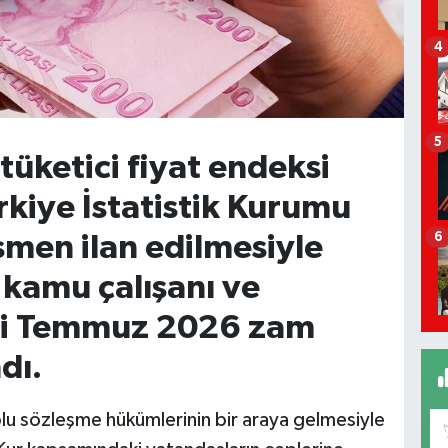
4
5
 tüketici fiyat endeksi
rkiye İstatistik Kurumu
6
smen ilan edilmesiyle
a kamu çalışanı ve
iği Temmuz 2026 zam
dı.
toplu sözleşme hükümlerinin bir araya gelmesiyle