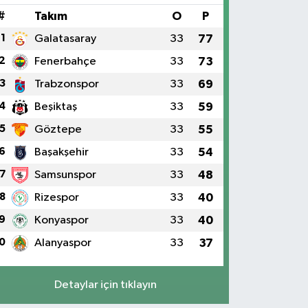
#
Takım
O
P
1
Galatasaray
33
77
2
Fenerbahçe
33
73
3
Trabzonspor
33
69
4
Beşiktaş
33
59
5
Göztepe
33
55
6
Başakşehir
33
54
7
Samsunspor
33
48
8
Rizespor
33
40
9
Konyaspor
33
40
0
Alanyaspor
33
37
Detaylar için tıklayın