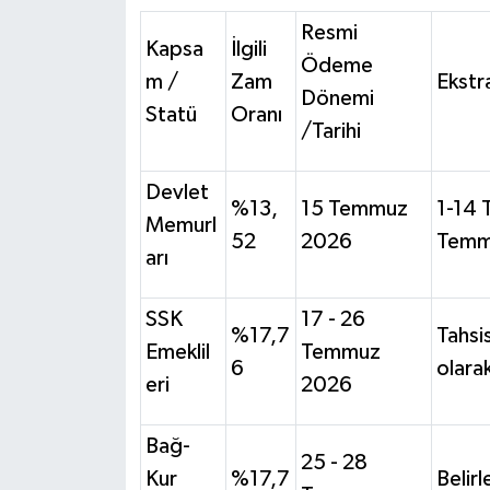
Resmi
Kapsa
İlgili
Ödeme
m /
Zam
Ekstr
Dönemi
Statü
Oranı
/Tarihi
Devlet
%13,
15 Temmuz
1-14 
Memurl
52
2026
Temmu
arı
SSK
17 - 26
%17,7
Tahsi
Emeklil
Temmuz
6
olara
eri
2026
Bağ-
25 - 28
Kur
%17,7
Belir