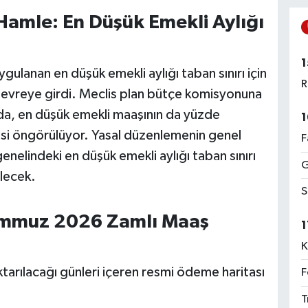
Hamle: En Düşük Emekli Aylığı
1
ulanan en düşük emekli aylığı taban sınırı için
R
devreye girdi. Meclis plan bütçe komisyonuna
nda, en düşük emekli maaşının da yüzde
1
mesi öngörülüyor. Yasal düzenlemenin genel
F
enelindeki en düşük emekli aylığı taban sınırı
G
lecek.
S
emmuz 2026 Zamlı Maaş
1
K
tarılacağı günleri içeren resmi ödeme haritası
F
T