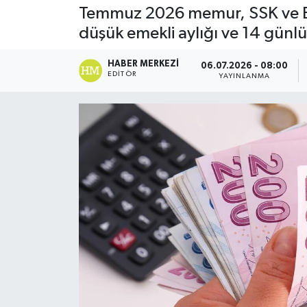
Temmuz 2026 memur, SSK ve Bağ
DÜNYA
düşük emekli aylığı ve 14 günlü
Dursunbey
HABER MERKEZI
06.07.2026 - 08:00
EDITÖR
YAYINLANMA
Edremit
EĞİTİM
EKONOMİ
Erdek
Gömeç
Gönen
Havran