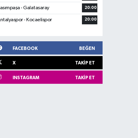
asımpaşa - Galatasaray
20:00
ntalyaspor - Kocaelispor
20:00
FACEBOOK
BEĞEN
X
TAKIP ET
INSTAGRAM
TAKIP ET