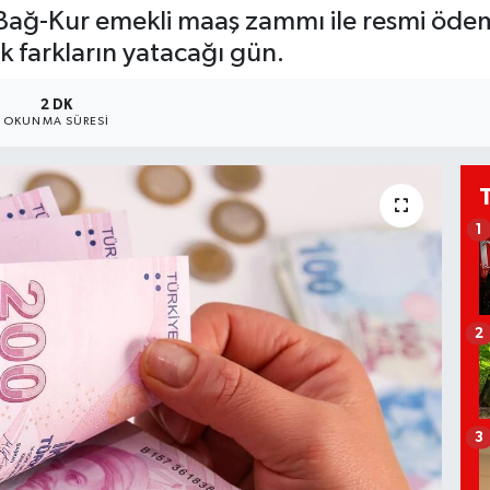
-Kur emekli maaş zammı ile resmi ödeme t
k farkların yatacağı gün.
2 DK
OKUNMA SÜRESI
1
2
3