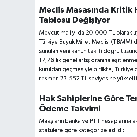
Susurluk
Meclis Masasında Kritik 
Tablosu Değişiyor
TARİHTE BUGÜN
Mevcut mali yılda 20.000 TL olarak uyg
TEKNOLOJİ
Türkiye Büyük Millet Meclisi (TBMM) 
sunulan yeni kanun teklifi doğrultusu
Trend
17,76'lık genel artış oranına eşitlen
TÜRKİYE
kuruldan geçmesiyle birlikte, Türkiye g
resmen 23.552 TL seviyesine yükselti
VİZYONDAKİLER
Hak Sahiplerine Göre T
YAŞAM
Ödeme Takvimi
Maaşların banka ve PTT hesaplarına ak
statülere göre kategorize edildi: