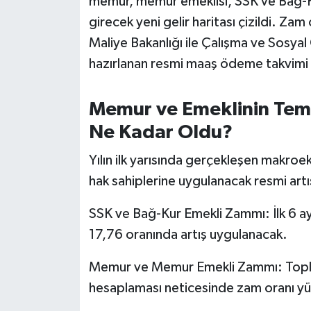
memur, memur emeklisi, SSK ve Bağ-K
OTOMOTİV
girecek yeni gelir haritası çizildi. Za
Resmi İlanlar
Maliye Bakanlığı ile Çalışma ve Sosya
hazırlanan resmi maaş ödeme takvimi
SAĞLIK
Memur ve Emeklinin Tem
Savaştepe
Ne Kadar Oldu?
SEYAHAT
Yılın ilk yarısında gerçekleşen makroe
hak sahiplerine uygulanacak resmi artış
SİYASET
SSK ve Bağ-Kur Emekli Zammı: İlk 6 ayl
Sındırgı
17,76 oranında artış uygulanacak.
SPOR
Memur ve Memur Emekli Zammı: Toplu 
hesaplaması neticesinde zam oranı yüz
SÜRMANŞET