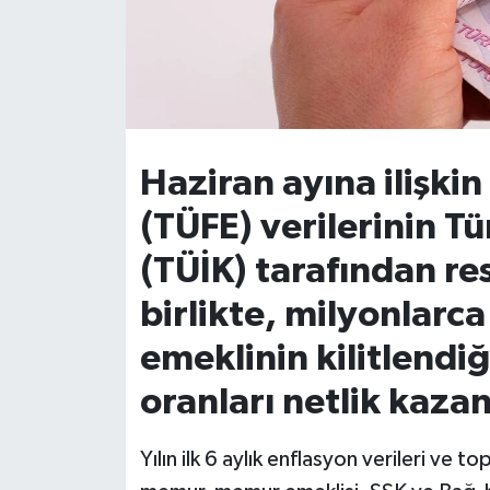
İvrindi
KENT GÜNDEMİ
Kepsut
Haziran ayına ilişkin
(TÜFE) verilerinin Tü
KÜLTÜR-SANAT
(TÜİK) tarafından re
MAGAZİN
birlikte, milyonlarc
MANŞET
emeklinin kilitlend
Manyas
oranları netlik kazan
OLAY
Yılın ilk 6 aylık enflasyon verileri ve 