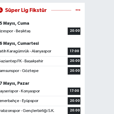
Süper Lig Fikstür
5 Mayıs, Cuma
izespor - Beşiktaş
20:00
6 Mayıs, Cumartesi
atih Karagümrük - Alanyaspor
17:00
aziantep FK - Başakşehir
20:00
amsunspor - Göztepe
20:00
7 Mayıs, Pazar
ayserispor - Konyaspor
17:00
enerbahçe - Eyüpspor
20:00
rabzonspor - Gençlerbirliği S.K.
20:00