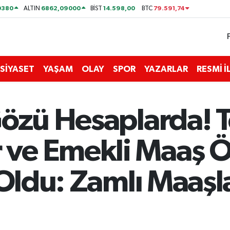
0380
6862,09000
14.598,00
79.591,74
ALTIN
BİST
BTC
SİYASET
YAŞAM
OLAY
SPOR
YAZARLAR
RESMİ 
Gözü Hesaplarda!
ve Emekli Maaş 
i Oldu: Zamlı Maaş