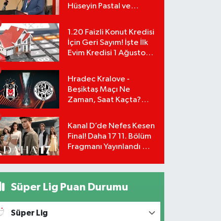
Hüseyin Pastal ve
Yönetimi İstifa Ederek
ÇAĞDAŞ-SEN'e Geçti
1.20 Faizli Konut Kredisi
İçin Geri Sayım! İşte İlk
Evim Kredisi 1 Ağustos
Başvuru Şartları ve
Hesaplama Tablosu:
Hradec Kralove -
Beşiktaş Maçı Ne
Zaman, Saat Kaçta?
UEFA Avrupa Ligi 3. Ön
Eleme Turu Yayın
Kanal D’de Nefes Kesen
Detayları!
Final! Daha 17 11. Bölüm
Fragmanı Yayınlandı Mı?
Leyla ve Aras İçin Yolun
Sonu Mu?
Süper Lig Puan Durumu
Süper Lig