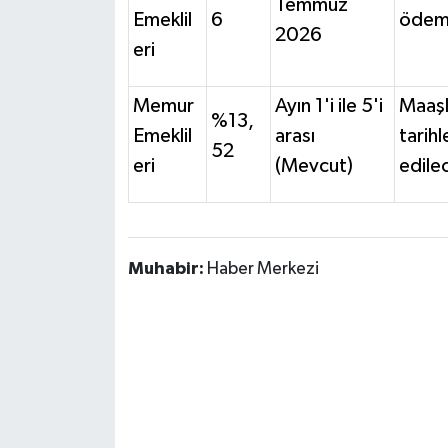
Temmuz
Emeklil
6
ödem
2026
eri
Memur
Ayın 1'i ile 5'i
Maaşl
%13,
Emeklil
arası
tarihl
52
eri
(Mevcut)
edile
Muhabir:
Haber Merkezi