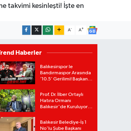
akvimi kesinleşti! İşte en
-
+
A
A
Trend Haberler
Balıkesirspor le
Bandırmaspor Arasında
‘10.5’ Gerilimi! Başkan
Mert Alper Acar’dan
Murat Karakoyun'a Sert
Prof. Dr. İlber Ortaylı
Tepki!
Hatıra Ormanı
Balıkesir'de Kuruluyor!
TEMA Vakfı Fidan
Bağışlarını Başlattı!
Balıkesir Belediye-İş 1
No'lu Şube Başkanı