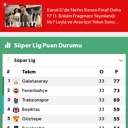
Detayları!
6
Kanal D’de Nefes Kesen Final! Daha
17 11. Bölüm Fragmanı Yayınlandı
Mı? Leyla ve Aras İçin Yolun Sonu
Mu?
Süper Lig Puan Durumu
Süper Lig
#
Takım
O
P
1
Galatasaray
33
77
2
Fenerbahçe
33
73
3
Trabzonspor
33
69
4
Beşiktaş
33
59
5
Göztepe
33
55