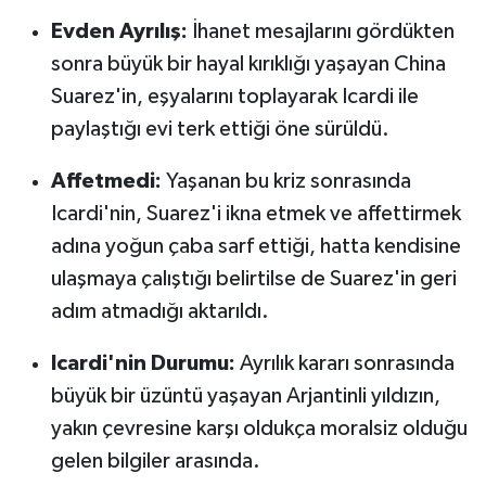
OTOMOTİV
Evden Ayrılış:
İhanet mesajlarını gördükten
Resmi İlanlar
sonra büyük bir hayal kırıklığı yaşayan China
Suarez'in, eşyalarını toplayarak Icardi ile
SAĞLIK
paylaştığı evi terk ettiği öne sürüldü.
Savaştepe
Affetmedi:
Yaşanan bu kriz sonrasında
Icardi'nin, Suarez'i ikna etmek ve affettirmek
SEYAHAT
adına yoğun çaba sarf ettiği, hatta kendisine
ulaşmaya çalıştığı belirtilse de Suarez'in geri
SİYASET
adım atmadığı aktarıldı.
Sındırgı
Icardi'nin Durumu:
Ayrılık kararı sonrasında
SPOR
büyük bir üzüntü yaşayan Arjantinli yıldızın,
yakın çevresine karşı oldukça moralsiz olduğu
SÜRMANŞET
gelen bilgiler arasında.