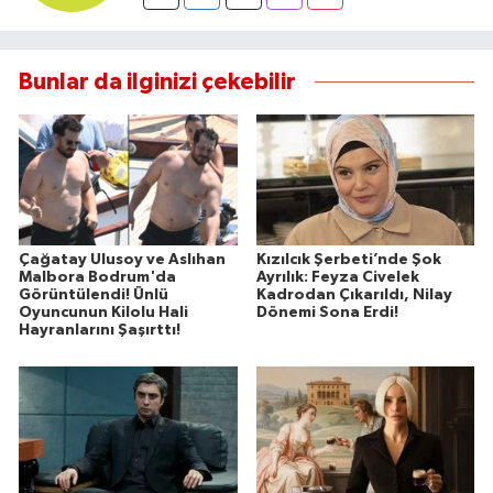
Bunlar da ilginizi çekebilir
Çağatay Ulusoy ve Aslıhan
Kızılcık Şerbeti’nde Şok
Malbora Bodrum'da
Ayrılık: Feyza Civelek
Görüntülendi! Ünlü
Kadrodan Çıkarıldı, Nilay
Oyuncunun Kilolu Hali
Dönemi Sona Erdi!
Hayranlarını Şaşırttı!