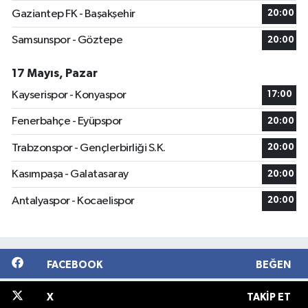
Gaziantep FK - Başakşehir
20:00
Samsunspor - Göztepe
20:00
17 Mayıs, Pazar
Kayserispor - Konyaspor
17:00
Fenerbahçe - Eyüpspor
20:00
Trabzonspor - Gençlerbirliği S.K.
20:00
Kasımpaşa - Galatasaray
20:00
Antalyaspor - Kocaelispor
20:00
FACEBOOK
BEĞEN
X
TAKIP ET