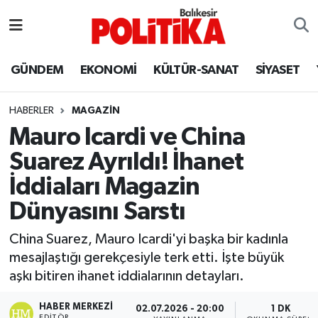
ASTROLOJİ
Balıkesir Nöbetçi Eczaneler
GÜNDEM
EKONOMİ
KÜLTÜR-SANAT
SİYASET
Ayvalık
Balıkesir Hava Durumu
HABERLER
MAGAZİN
Balya
Balıkesir Namaz Vakitleri
Mauro Icardi ve China
Suarez Ayrıldı! İhanet
Bandırma
Balıkesir Trafik Yoğunluk Haritası
İddiaları Magazin
Bigadiç
Süper Lig Puan Durumu ve Fikstür
Dünyasını Sarstı
BİYOGRAFİLER
Tüm Manşetler
China Suarez, Mauro Icardi'yi başka bir kadınla
mesajlaştığı gerekçesiyle terk etti. İşte büyük
Burhaniye
Son Dakika Haberleri
aşkı bitiren ihanet iddialarının detayları.
ÇEVRE
Haber Arşivi
HABER MERKEZI
02.07.2026 - 20:00
1 DK
EDITÖR