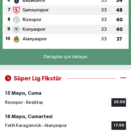
6
Başakşehir
33
54
7
Samsunspor
33
48
8
Rizespor
33
40
9
Konyaspor
33
40
10
Alanyaspor
33
37
Detaylar için tıklayın
Süper Lig Fikstür
15 Mayıs, Cuma
Rizespor - Beşiktaş
20:00
16 Mayıs, Cumartesi
Fatih Karagümrük - Alanyaspor
17:00