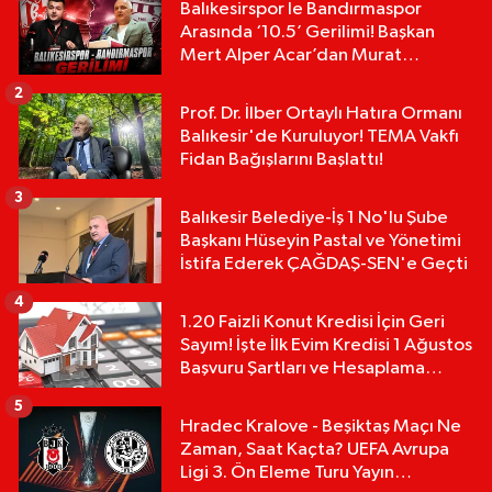
Balıkesirspor le Bandırmaspor
Arasında ‘10.5’ Gerilimi! Başkan
Mert Alper Acar’dan Murat
Karakoyun'a Sert Tepki!
2
Prof. Dr. İlber Ortaylı Hatıra Ormanı
Balıkesir'de Kuruluyor! TEMA Vakfı
Fidan Bağışlarını Başlattı!
3
Balıkesir Belediye-İş 1 No'lu Şube
Başkanı Hüseyin Pastal ve Yönetimi
İstifa Ederek ÇAĞDAŞ-SEN'e Geçti
4
1.20 Faizli Konut Kredisi İçin Geri
Sayım! İşte İlk Evim Kredisi 1 Ağustos
Başvuru Şartları ve Hesaplama
Tablosu:
5
Hradec Kralove - Beşiktaş Maçı Ne
Zaman, Saat Kaçta? UEFA Avrupa
Ligi 3. Ön Eleme Turu Yayın