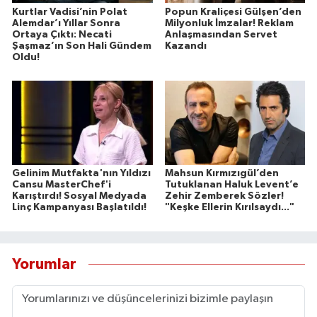
Kurtlar Vadisi’nin Polat
Popun Kraliçesi Gülşen’den
Alemdar’ı Yıllar Sonra
Milyonluk İmzalar! Reklam
Ortaya Çıktı: Necati
Anlaşmasından Servet
Şaşmaz’ın Son Hali Gündem
Kazandı
Oldu!
Gelinim Mutfakta'nın Yıldızı
Mahsun Kırmızıgül’den
Cansu MasterChef'i
Tutuklanan Haluk Levent’e
Karıştırdı! Sosyal Medyada
Zehir Zemberek Sözler!
Linç Kampanyası Başlatıldı!
"Keşke Ellerin Kırılsaydı..."
Yorumlar