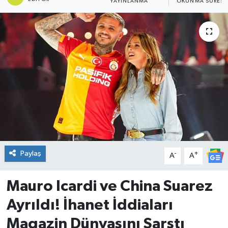
YAYINLANMA
OKUNMA SÜRESI
DÜNYA
Dursunbey
Edremit
EĞİTİM
EKONOMİ
Erdek
Paylaş
-
+
A
A
Gömeç
Mauro Icardi ve China Suarez
Gönen
Ayrıldı! İhanet İddiaları
Magazin Dünyasını Sarstı
Havran