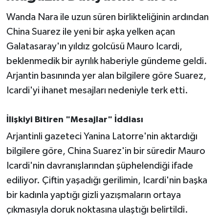
Wanda Nara ile uzun süren birlikteliğinin ardından
İvrindi
China Suarez ile yeni bir aşka yelken açan
Galatasaray'ın yıldız golcüsü Mauro Icardi,
KENT GÜNDEMİ
beklenmedik bir ayrılık haberiyle gündeme geldi.
Kepsut
Arjantin basınında yer alan bilgilere göre Suarez,
Icardi'yi ihanet mesajları nedeniyle terk etti.
KÜLTÜR-SANAT
İlişkiyi Bitiren "Mesajlar" İddiası
MAGAZİN
Arjantinli gazeteci Yanina Latorre'nin aktardığı
MANŞET
bilgilere göre, China Suarez'in bir süredir Mauro
Icardi'nin davranışlarından şüphelendiği ifade
Manyas
ediliyor. Çiftin yaşadığı gerilimin, Icardi'nin başka
bir kadınla yaptığı gizli yazışmaların ortaya
OLAY
çıkmasıyla doruk noktasına ulaştığı belirtildi.