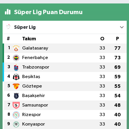
Süper Lig Puan Durumu
Süper Lig
#
Takım
O
P
1
Galatasaray
33
77
2
Fenerbahçe
33
73
3
Trabzonspor
33
69
4
Beşiktaş
33
59
5
Göztepe
33
55
6
Başakşehir
33
54
7
Samsunspor
33
48
8
Rizespor
33
40
9
Konyaspor
33
40