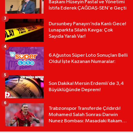
Başkanı Hüseyin Pastal ve Yönetimi
İstifa Ederek ÇAĞDAŞ-SEN'e Geçti
3
Dursunbey Panayırı’nda Kanlı Gece!
Lunaparkta Silahlı Kavga: Çok
Sayıda Yaralı Var!
4
6 Ağustos Süper Loto Sonuçları Belli
Oldu! İşte Kazanan Numaralar:
5
Son Dakika! Mersin Erdemli’de 3,4
Büyüklüğünde Deprem!
6
Trabzonspor Transferde Çıldırdı!
Mohamed Salah Sonrası Darwin
Nunez Bombası: Masadaki Rakam
Dudak Uçuklattı!