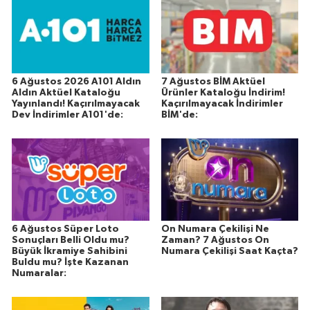
6 Ağustos 2026 A101 Aldın
7 Ağustos BİM Aktüel
Aldın Aktüel Kataloğu
Ürünler Kataloğu İndirim!
Yayınlandı! Kaçırılmayacak
Kaçırılmayacak İndirimler
Dev İndirimler A101'de:
BİM'de:
6 Ağustos Süper Loto
On Numara Çekilişi Ne
Sonuçları Belli Oldu mu?
Zaman? 7 Ağustos On
Büyük İkramiye Sahibini
Numara Çekilişi Saat Kaçta?
Buldu mu? İşte Kazanan
Numaralar: