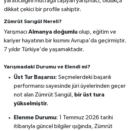
yaratıcılığını mutfağa taşıyan yarışmacı, oldukça
OTOMOTİV
dikkat çekici bir profile sahiptir.
Resmi İlanlar
Zümrüt Sarıgül Nereli?
Yarışmacı
Almanya doğumlu
olup, eğitim ve
SAĞLIK
kariyer hayatının bir kısmını Avrupa'da geçirmiştir.
Savaştepe
7 yıldır Türkiye'de yaşamaktadır.
SEYAHAT
Yarışmadaki Durumu ve Elendi mi?
SİYASET
Üst Tur Başarısı:
Seçmelerdeki başarılı
performansı sayesinde jüri üyelerinden geçer
Sındırgı
not alan Zümrüt Sarıgül,
bir üst tura
yükselmiştir.
SPOR
Elenme Durumu:
1 Temmuz 2026 tarihi
SÜRMANŞET
itibarıyla güncel bilgiler ışığında, Zümrüt