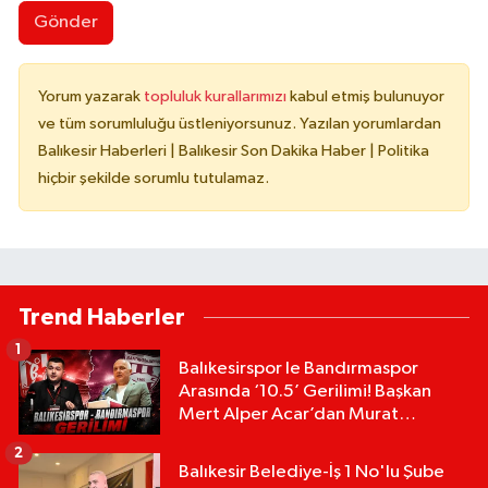
Gönder
Yorum yazarak
topluluk kurallarımızı
kabul etmiş bulunuyor
ve tüm sorumluluğu üstleniyorsunuz. Yazılan yorumlardan
Balıkesir Haberleri | Balıkesir Son Dakika Haber | Politika
hiçbir şekilde sorumlu tutulamaz.
Trend Haberler
1
Balıkesirspor le Bandırmaspor
Arasında ‘10.5’ Gerilimi! Başkan
Mert Alper Acar’dan Murat
Karakoyun'a Sert Tepki!
2
Balıkesir Belediye-İş 1 No'lu Şube