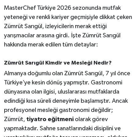
MasterChef Türkiye 2026 sezonunda mutfak
İvrindi
yeteneği ve renkli kariyer geçmişiyle dikkat çeken
Zümrüt Sarıgül, izleyicilerin merak ettiği
KENT GÜNDEMİ
yarışmacılar arasına girdi. İşte Zümrüt Sarıgül
hakkında merak edilen tüm detaylar:
Kepsut
KÜLTÜR-SANAT
Zümrüt Sarıgül Kimdir ve Mesleği Nedir?
Almanya doğumlu olan Zümrüt Sarıgül, 7 yıl önce
MAGAZİN
Türkiye’ye kesin dönüş yapmıştır. Gastronomi
dünyasına olan ilgisi, uluslararası mutfaklarda
MANŞET
edindiği kısa süreli deneyimle başlamıştır. Ancak
Manyas
profesyonel mesleği gastronomi değildir;
Zümrüt,
tiyatro eğitmeni
olarak görev
OLAY
yapmaktadır. Sahne sanatlarındaki disiplini ve