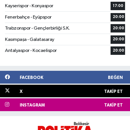
Kayserispor - Konyaspor
17:00
Fenerbahçe - Eyüpspor
20:00
Trabzonspor - Gençlerbirliği S.K.
20:00
Kasımpaşa - Galatasaray
20:00
Antalyaspor - Kocaelispor
20:00
FACEBOOK
BEĞEN
X
TAKIP ET
INSTAGRAM
TAKIP ET