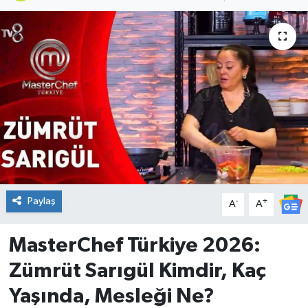
DÜNYA
Dursunbey
Edremit
EĞİTİM
EKONOMİ
Erdek
Paylaş
-
+
A
A
Gömeç
MasterChef Türkiye 2026:
Zümrüt Sarıgül Kimdir, Kaç
Gönen
Yaşında, Mesleği Ne?
Havran