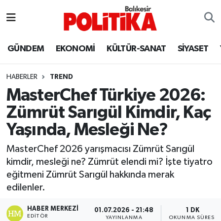
ASTROLOJİ
Balıkesir Nöbetçi Eczaneler
GÜNDEM
EKONOMİ
KÜLTÜR-SANAT
SİYASET
Ayvalık
Balıkesir Hava Durumu
HABERLER
TREND
Balya
Balıkesir Namaz Vakitleri
MasterChef Türkiye 2026:
Zümrüt Sarıgül Kimdir, Kaç
Bandırma
Balıkesir Trafik Yoğunluk Haritası
Yaşında, Mesleği Ne?
Bigadiç
Süper Lig Puan Durumu ve Fikstür
MasterChef 2026 yarışmacısı Zümrüt Sarıgül
kimdir, mesleği ne? Zümrüt elendi mi? İşte tiyatro
BİYOGRAFİLER
Tüm Manşetler
eğitmeni Zümrüt Sarıgül hakkında merak
edilenler.
Burhaniye
Son Dakika Haberleri
HABER MERKEZI
01.07.2026 - 21:48
1 DK
ÇEVRE
Haber Arşivi
EDITÖR
YAYINLANMA
OKUNMA SÜRESI