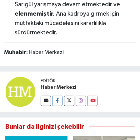
Sarıgül yarışmaya devam etmektedir ve
Susurluk
elenmemiştir.
Ana kadroya girmek için
TARİHTE BUGÜN
mutfaktaki mücadelesini kararlılıkla
sürdürmektedir.
TEKNOLOJİ
Muhabir:
Haber Merkezi
Trend
TÜRKİYE
EDITÖR
VİZYONDAKİLER
Haber Merkezi
YAŞAM
Bunlar da ilginizi çekebilir