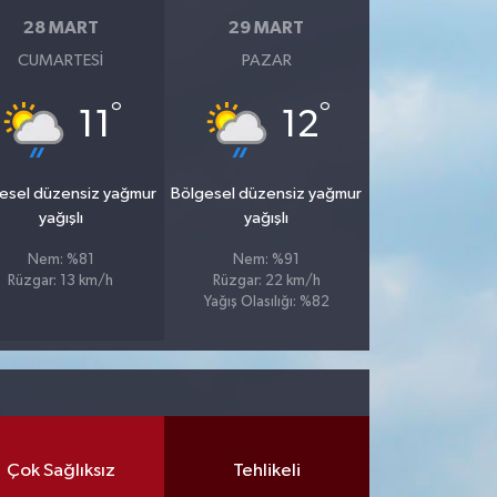
28 MART
29 MART
CUMARTESI
PAZAR
°
°
11
12
esel düzensiz yağmur
Bölgesel düzensiz yağmur
yağışlı
yağışlı
Nem: %81
Nem: %91
Rüzgar: 13 km/h
Rüzgar: 22 km/h
Yağış Olasılığı: %82
Çok Sağlıksız
Tehlikeli