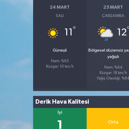
24 MART
25 MART
İvrindi
SALI
ÇARŞAMBA
KENT GÜNDEMİ
°
11
12
Kepsut
Güneşli
Bölgesel düzensiz y
yağışlı
KÜLTÜR-SANAT
Nem: %65
Rüzgar: 10 km/h
Nem: %64
MAGAZİN
Rüzgar: 18 km/h
Yağış Olasılığı: %8
MANŞET
Derik Hava Kalitesi
Manyas
İyi
OLAY
1
Orta