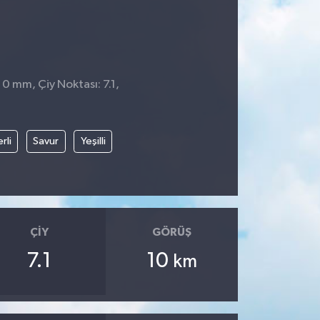
 0 mm, Çiy Noktası: 7.1,
rli
Savur
Yeşilli
ÇIY
GÖRÜŞ
7.1
10
km