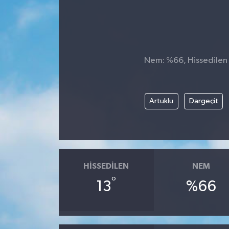
DÜNYA
Dursunbey
Nem: %66, Hissedilen S
Edremit
EĞİTİM
Artuklu
Dargeçit
EKONOMİ
Erdek
HISSEDILEN
NEM
Gömeç
°
13
%66
Gönen
Havran