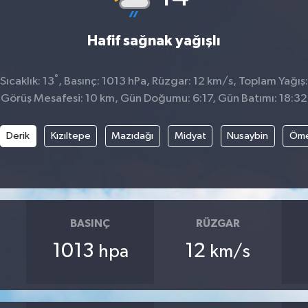
Hafif sağnak yağışlı
°
ıcaklık: 13
, Basınç: 1013 hPa, Rüzgar: 12 km/s, Toplam Yağış:
Görüş Mesafesi: 10 km, Gün Doğumu: 6:17, Gün Batımı: 18:32
Derik
Kızıltepe
Mazıdağı
Midyat
Nusaybin
Öme
BASINÇ
RÜZGAR
1013
12
hpa
km/s