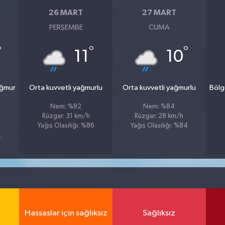
26 MART
27 MART
PERŞEMBE
CUMA
°
°
°
11
10
ağmur
Orta kuvvetli yağmurlu
Orta kuvvetli yağmurlu
Bölg
Nem: %82
Nem: %84
Rüzgar: 31 km/h
Rüzgar: 28 km/h
Yağış Olasılığı: %86
Yağış Olasılığı: %84
4
Hassaslar için sağlıksız
Sağlıksız