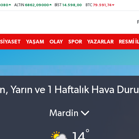
0380
6862,09000
14.598,00
79.591,74
ALTIN
BİST
BTC
SİYASET
YAŞAM
OLAY
SPOR
YAZARLAR
RESMİ 
n, Yarın ve 1 Haftalık Hava Dur
Mardin
°
14