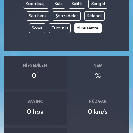
Köprübaşı
Kula
Salihli
Sarıgöl
İvrindi
Saruhanlı
Şehzadeler
Selendi
Soma
Turgutlu
Yunusemre
KENT GÜNDEMİ
Kepsut
KÜLTÜR-SANAT
HISSEDILEN
NEM
°
MAGAZİN
0
%
MANŞET
BASINÇ
RÜZGAR
Manyas
0
0
hpa
km/s
OLAY