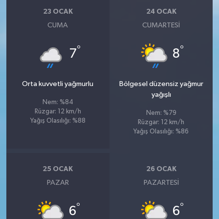
Susurluk
23 OCAK
24 OCAK
CUMA
CUMARTESI
TARİHTE BUGÜN
°
°
7
8
TEKNOLOJİ
Trend
Orta kuvvetli yağmurlu
Bölgesel düzensiz yağmur
yağışlı
Nem: %84
TÜRKİYE
Rüzgar: 12 km/h
Nem: %79
Yağış Olasılığı: %88
Rüzgar: 12 km/h
Yağış Olasılığı: %86
VİZYONDAKİLER
YAŞAM
25 OCAK
26 OCAK
PAZAR
PAZARTESI
°
°
6
6