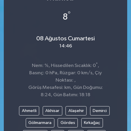
DÜNYA
°
8
Dursunbey
08 Ağustos Cumartesi
Edremit
14:46
EĞİTİM
°
Nem: %, Hissedilen Sıcaklık: 0
,
EKONOMİ
Basınç: 0 hPa, Rüzgar: 0 km/s, Çiy
Noktası: ,
Erdek
Görüş Mesafesi: km, Gün Doğumu:
8:24, Gün Batımı: 18:18
Gömeç
Ahmetli
Akhisar
Alaşehir
Demirci
Gönen
Gölmarmara
Gördes
Kırkağaç
Havran