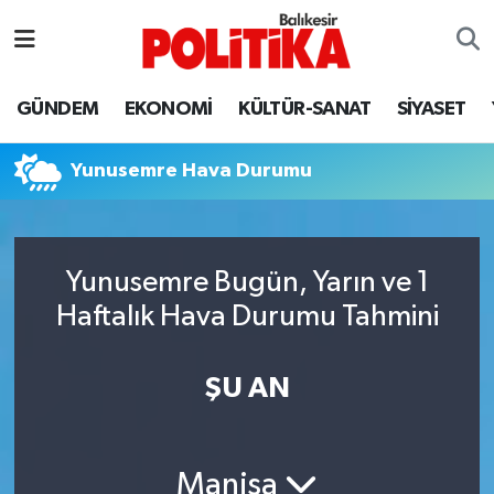
ASTROLOJİ
Balıkesir Nöbetçi Eczaneler
GÜNDEM
EKONOMİ
KÜLTÜR-SANAT
SİYASET
Ayvalık
Balıkesir Hava Durumu
Yunusemre Hava Durumu
Balya
Balıkesir Namaz Vakitleri
Bandırma
Balıkesir Trafik Yoğunluk Haritası
Yunusemre Bugün, Yarın ve 1
Bigadiç
Süper Lig Puan Durumu ve Fikstür
Haftalık Hava Durumu Tahmini
BİYOGRAFİLER
Tüm Manşetler
ŞU AN
Burhaniye
Son Dakika Haberleri
ÇEVRE
Haber Arşivi
Manisa