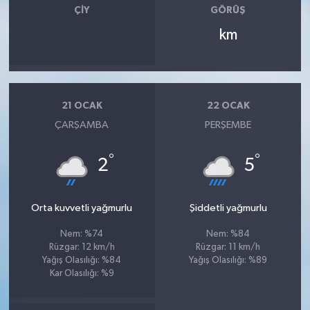
OTOMOTİV
ÇIY
GÖRÜŞ
km
Resmi İlanlar
SAĞLIK
21 OCAK
22 OCAK
Savaştepe
ÇARŞAMBA
PERŞEMBE
SEYAHAT
°
°
2
5
SİYASET
Orta kuvvetli yağmurlu
Şiddetli yağmurlu
Sındırgı
Nem: %74
Nem: %84
Rüzgar: 12 km/h
Rüzgar: 11 km/h
SPOR
Yağış Olasılığı: %84
Yağış Olasılığı: %89
Kar Olasılığı: %9
SÜRMANŞET