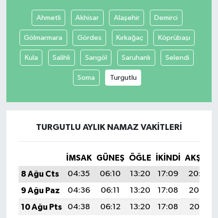
Ahmetli
Akhisar
Alaşehir
Demirci
İvrindi
Gölmarmara
Gördes
Kırkağaç
Köprübaşı
KENT GÜNDEMİ
Kula
Salihli
Sarıgöl
Saruhanlı
Selendi
Kepsut
Soma
Turgutlu
KÜLTÜR-SANAT
MAGAZİN
TURGUTLU AYLIK NAMAZ VAKITLERI
MANŞET
İMSAK
GÜNEŞ
ÖĞLE
İKINDI
AKŞAM
Manyas
8 Ağu Cts
04:35
06:10
13:20
17:09
20:20
9 Ağu Paz
04:36
06:11
13:20
17:08
20:19
OLAY
10 Ağu Pts
04:38
06:12
13:20
17:08
20:18