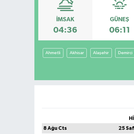
DÜNYA
İMSAK
GÜNEŞ
Dursunbey
04:36
06:11
Edremit
Ahmetli
Akhisar
Alaşehir
Demirci
EĞİTİM
EKONOMİ
Erdek
Gömeç
Gönen
H
8 Ağu Cts
25 Sa
Havran