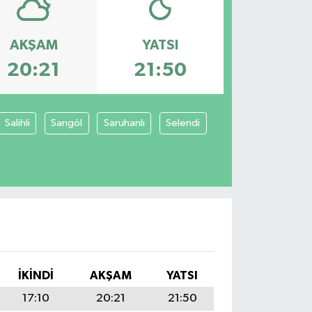
AKŞAM
YATSI
20:21
21:50
Salihli
Sarıgöl
Saruhanlı
Selendi
İKINDI
AKŞAM
YATSI
17:10
20:21
21:50