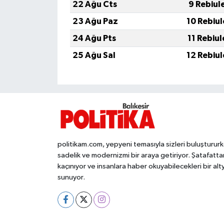
OTOMOTİV
22 Ağu Cts
9 Rebiul
23 Ağu Paz
10 Rebiu
Resmi İlanlar
24 Ağu Pts
11 Rebiu
SAĞLIK
25 Ağu Sal
12 Rebiu
Savaştepe
SEYAHAT
SİYASET
politikam.com, yepyeni temasıyla sizleri buluşturur
sadelik ve modernizmi bir araya getiriyor. Şatafatta
Sındırgı
kaçınıyor ve insanlara haber okuyabilecekleri bir alt
sunuyor.
SPOR
SÜRMANŞET