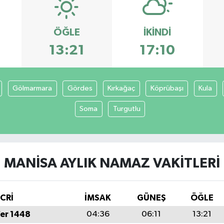
ÖĞLE
İKINDI
13:21
17:10
Gölmarmara
Gördes
Kırkağaç
Köprübaşı
Kula
Soma
Turgutlu
MANISA AYLIK NAMAZ VAKITLERI
İCRİ
İMSAK
GÜNEŞ
ÖĞLE
fer 1448
04:36
06:11
13:21