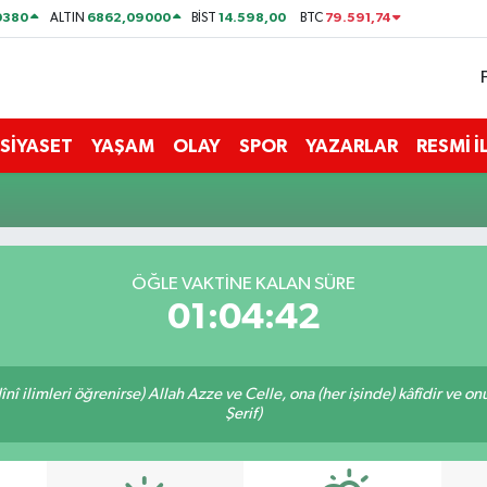
0380
6862,09000
14.598,00
79.591,74
ALTIN
BİST
BTC
SİYASET
YAŞAM
OLAY
SPOR
YAZARLAR
RESMİ 
ÖĞLE VAKTİNE KALAN SÜRE
01:04:42
î ilimleri öğrenirse) Allah Azze ve Celle, ona (her işinde) kâfîdir ve on
Şerif)