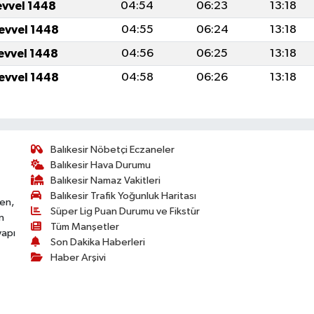
evvel 1448
04:54
06:23
13:18
levvel 1448
04:55
06:24
13:18
levvel 1448
04:56
06:25
13:18
levvel 1448
04:58
06:26
13:18
Balıkesir Nöbetçi Eczaneler
Balıkesir Hava Durumu
Balıkesir Namaz Vakitleri
Balıkesir Trafik Yoğunluk Haritası
ken,
Süper Lig Puan Durumu ve Fikstür
n
Tüm Manşetler
yapı
Son Dakika Haberleri
Haber Arşivi