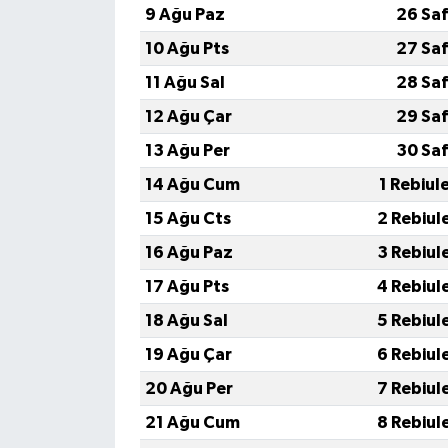
9 Ağu Paz
26 Sa
İvrindi
10 Ağu Pts
27 Sa
11 Ağu Sal
28 Sa
KENT GÜNDEMİ
12 Ağu Çar
29 Sa
Kepsut
13 Ağu Per
30 Sa
14 Ağu Cum
1 Rebiul
KÜLTÜR-SANAT
15 Ağu Cts
2 Rebiul
MAGAZİN
16 Ağu Paz
3 Rebiul
17 Ağu Pts
4 Rebiul
MANŞET
18 Ağu Sal
5 Rebiul
Manyas
19 Ağu Çar
6 Rebiul
20 Ağu Per
7 Rebiul
OLAY
21 Ağu Cum
8 Rebiul