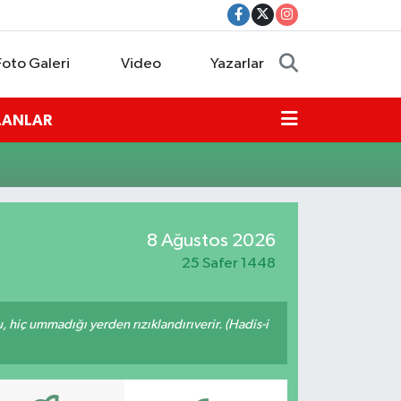
Foto Galeri
Video
Yazarlar
İLANLAR
8 Ağustos 2026
25 Safer 1448
u, hiç ummadığı yerden rızıklandırıverir. (Hadis-i