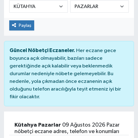
DÜNYA
Paylaş
Dursunbey
Edremit
Güncel Nöbetçi Eczaneler.
Her eczane gece
EĞİTİM
boyunca açık olmayabilir, bazıları sadece
gerektiğinde açık kalabilir veya beklenmedik
durumlar nedeniyle nöbete gelemeyebilir. Bu
EKONOMİ
nedenle, yola çıkmadan önce eczanenin açık
olduğunu telefon aracılığıyla teyit etmeniz iyi bir
Erdek
fikir olacaktır.
Gömeç
Gönen
Kütahya Pazarlar
09 Ağustos 2026 Pazar
nöbetçi eczane adres, telefon ve konumları
Havran