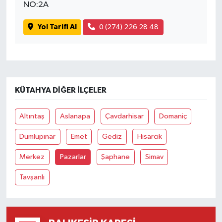
OTOMOTİV
NO:2A
Yol Tarifi Al
0 (274) 226 28 48
Resmi İlanlar
SAĞLIK
Savaştepe
KÜTAHYA DIĞER İLÇELER
SEYAHAT
Altıntaş
Aslanapa
Çavdarhisar
Domaniç
SİYASET
Dumlupınar
Emet
Gediz
Hisarcık
Sındırgı
Merkez
Pazarlar
Şaphane
Simav
Tavşanlı
SPOR
SÜRMANŞET