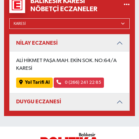
BALIKESIR KARESI
Susurluk
NÖBETÇI ECZANELER
TARİHTE BUGÜN
TEKNOLOJİ
NİLAY ECZANESİ
Trend
ALİ HİKMET PAŞA MAH. EKİN SOK. NO:64/A
KARESİ
TÜRKİYE
Yol Tarifi Al
0 (266) 241 22 85
VİZYONDAKİLER
YAŞAM
DUYGU ECZANESİ