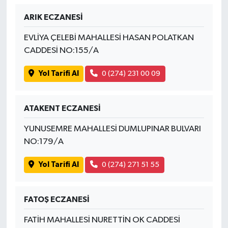
ARIK ECZANESİ
İvrindi
EVLİYA ÇELEBİ MAHALLESİ HASAN POLATKAN
KENT GÜNDEMİ
CADDESİ NO:155/A
Yol Tarifi Al
0 (274) 231 00 09
Kepsut
KÜLTÜR-SANAT
ATAKENT ECZANESİ
MAGAZİN
YUNUSEMRE MAHALLESİ DUMLUPINAR BULVARI
NO:179/A
MANŞET
Yol Tarifi Al
0 (274) 271 51 55
Manyas
FATOŞ ECZANESİ
OLAY
FATİH MAHALLESİ NURETTİN OK CADDESİ