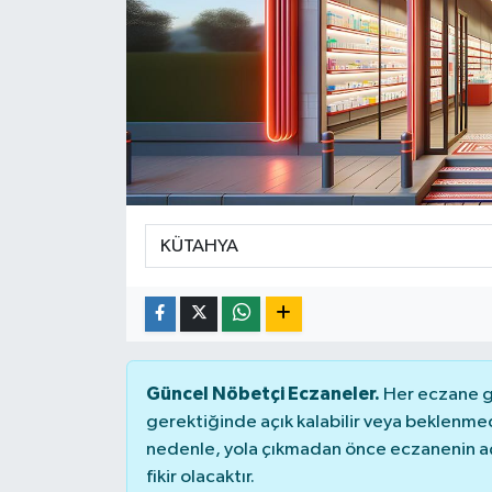
DÜNYA
Dursunbey
Edremit
EĞİTİM
EKONOMİ
Erdek
Gömeç
Güncel Nöbetçi Eczaneler.
Her eczane ge
gerektiğinde açık kalabilir veya beklenme
Gönen
nedenle, yola çıkmadan önce eczanenin açık
fikir olacaktır.
Havran