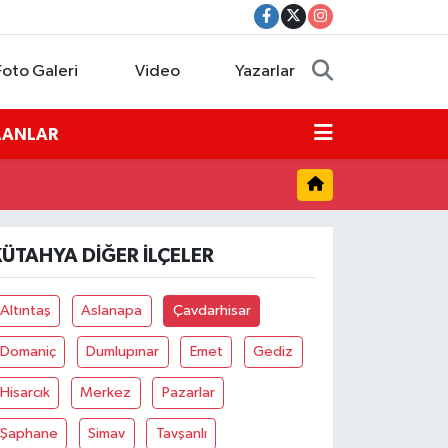
Foto Galeri
Video
Yazarlar
İLANLAR
KÜTAHYA DIĞER İLÇELER
Altıntaş
Aslanapa
Çavdarhisar
Domaniç
Dumlupınar
Emet
Gediz
Hisarcık
Merkez
Pazarlar
Şaphane
Simav
Tavşanlı