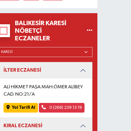
BALIKESIR KARESI
NÖBETÇI
ECZANELER
İLTER ECZANESİ
ALİ HİKMET PAŞA MAH.ÖMER ALİBEY
CAD. NO:21/A
Yol Tarifi Al
0 (266) 239 13 19
KIRAL ECZANESİ