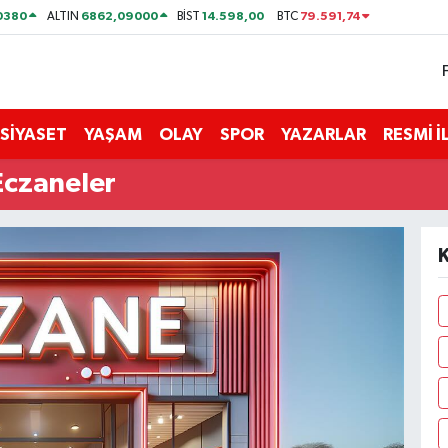
0380
6862,09000
14.598,00
79.591,74
ALTIN
BİST
BTC
SİYASET
YAŞAM
OLAY
SPOR
YAZARLAR
RESMİ 
Eczaneler