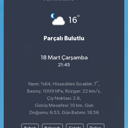
DÜNYA
°
16
Dursunbey
Parçalı Bulutlu
Edremit
EĞİTİM
18 Mart Çarşamba
21:45
EKONOMİ
Erdek
°
Nem: %64, Hissedilen Sıcaklık: 7
,
Basınç: 1009 hPa, Rüzgar: 22 km/s,
Gömeç
Çiy Noktası: 2.6,
Görüş Mesafesi: 10 km, Gün
Gönen
Doğumu: 6:53, Gün Batımı: 18:56
Havran