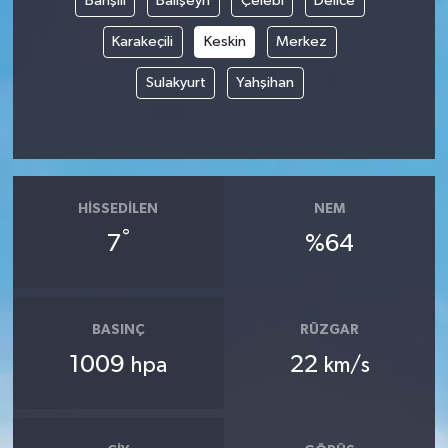
Bahşılı
Balışeyh
Çelebi
Delice
Karakeçili
Keskin
Merkez
İvrindi
Sulakyurt
Yahşihan
KENT GÜNDEMİ
Kepsut
KÜLTÜR-SANAT
HISSEDILEN
NEM
°
7
%64
MAGAZİN
MANŞET
BASINÇ
RÜZGAR
Manyas
1009
22
hpa
km/s
OLAY