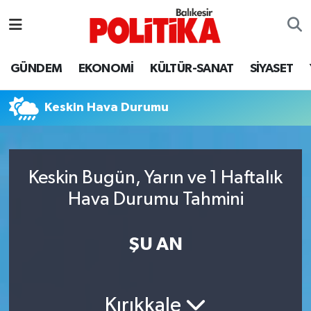
ASTROLOJİ
Balıkesir Nöbetçi Eczaneler
GÜNDEM
EKONOMİ
KÜLTÜR-SANAT
SİYASET
Ayvalık
Balıkesir Hava Durumu
Keskin Hava Durumu
Balya
Balıkesir Namaz Vakitleri
Bandırma
Balıkesir Trafik Yoğunluk Haritası
Keskin Bugün, Yarın ve 1 Haftalık
Bigadiç
Süper Lig Puan Durumu ve Fikstür
Hava Durumu Tahmini
BİYOGRAFİLER
Tüm Manşetler
ŞU AN
Burhaniye
Son Dakika Haberleri
ÇEVRE
Haber Arşivi
Kırıkkale