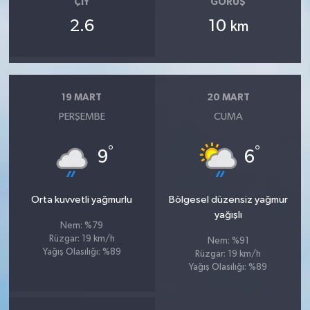
ÇIY
GÖRÜŞ
OTOMOTİV
2.6
10
km
Resmi İlanlar
SAĞLIK
19 MART
20 MART
Savaştepe
PERŞEMBE
CUMA
SEYAHAT
°
°
9
6
SİYASET
Orta kuvvetli yağmurlu
Bölgesel düzensiz yağmur
yağışlı
Sındırgı
Nem: %79
Rüzgar: 19 km/h
Nem: %91
SPOR
Yağış Olasılığı: %89
Rüzgar: 19 km/h
Yağış Olasılığı: %89
SÜRMANŞET