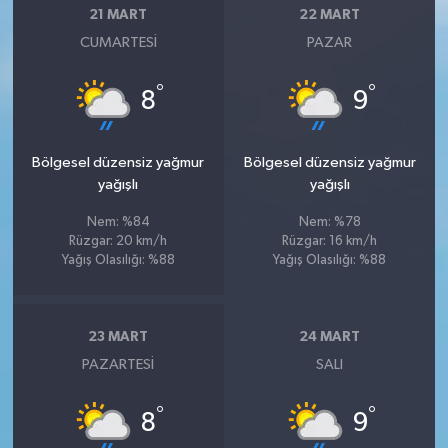
21 MART
22 MART
Susurluk
CUMARTESI
PAZAR
TARİHTE BUGÜN
°
°
8
9
TEKNOLOJİ
Bölgesel düzensiz yağmur
Bölgesel düzensiz yağmur
Trend
yağışlı
yağışlı
TÜRKİYE
Nem: %84
Nem: %78
Rüzgar: 20 km/h
Rüzgar: 16 km/h
Yağış Olasılığı: %88
Yağış Olasılığı: %88
VİZYONDAKİLER
YAŞAM
23 MART
24 MART
PAZARTESI
SALI
°
°
8
9