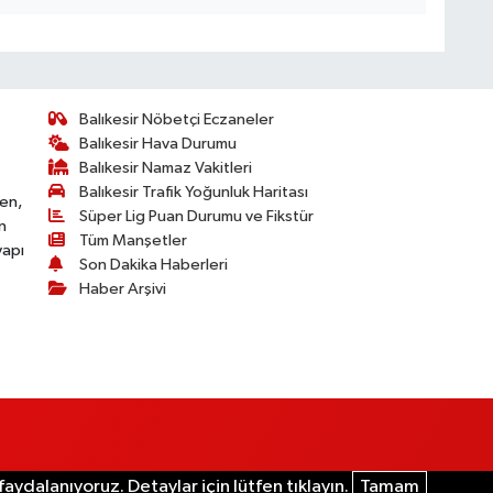
Balıkesir Nöbetçi Eczaneler
Balıkesir Hava Durumu
Balıkesir Namaz Vakitleri
Balıkesir Trafik Yoğunluk Haritası
ken,
Süper Lig Puan Durumu ve Fikstür
n
Tüm Manşetler
yapı
Son Dakika Haberleri
Haber Arşivi
aydalanıyoruz. Detaylar için lütfen tıklayın.
Tamam