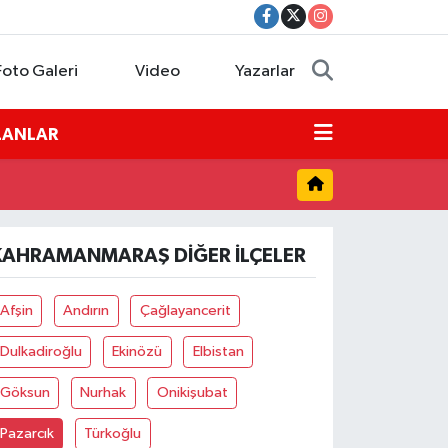
Foto Galeri
Video
Yazarlar
İLANLAR
KAHRAMANMARAŞ DIĞER İLÇELER
Afşin
Andırın
Çağlayancerit
Dulkadiroğlu
Ekinözü
Elbistan
Göksun
Nurhak
Onikişubat
Pazarcık
Türkoğlu