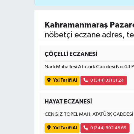
İvrindi
Kahramanmaraş Pazar
KENT GÜNDEMİ
nöbetçi eczane adres, te
Kepsut
ÇÖÇELLİ ECZANESİ
KÜLTÜR-SANAT
Narlı Mahallesi Atatürk Caddesi No:44
MAGAZİN
Yol Tarifi Al
0 (344) 331 31 24
MANŞET
HAYAT ECZANESİ
Manyas
CENGİZ TOPEL MAH. ATATÜRK CADDESİ
OLAY
Yol Tarifi Al
0 (344) 502 48 69