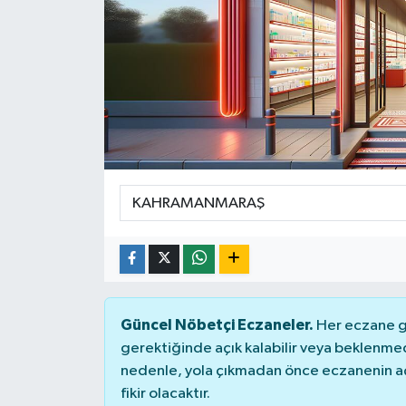
DÜNYA
Dursunbey
Edremit
EĞİTİM
EKONOMİ
Erdek
Gömeç
Güncel Nöbetçi Eczaneler.
Her eczane ge
gerektiğinde açık kalabilir veya beklenme
Gönen
nedenle, yola çıkmadan önce eczanenin açık
fikir olacaktır.
Havran