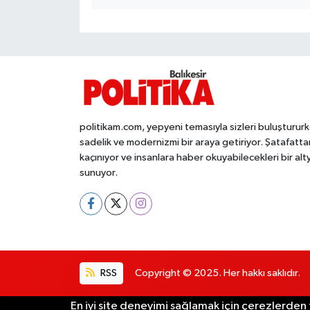
OTOMOTİV
Resmi İlanlar
SAĞLIK
Savaştepe
politikam.com, yepyeni temasıyla sizleri buluşturur
sadelik ve modernizmi bir araya getiriyor. Şatafatta
SEYAHAT
kaçınıyor ve insanlara haber okuyabilecekleri bir alt
sunuyor.
SİYASET
Sındırgı
SPOR
RSS
Copyright © 2025. Her hakkı saklıdır.
SÜRMANŞET
En iyi site deneyimi sağlamak için çerezlerden f