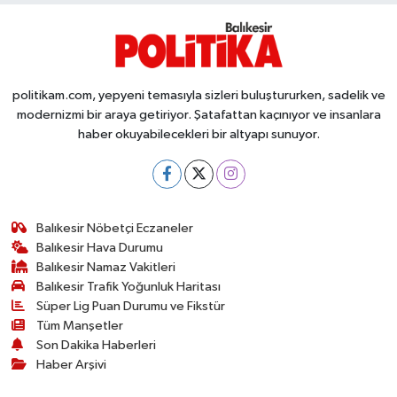
Susurluk
TARİHTE BUGÜN
politikam.com, yepyeni temasıyla sizleri buluştururken, sadelik ve
TEKNOLOJİ
modernizmi bir araya getiriyor. Şatafattan kaçınıyor ve insanlara
haber okuyabilecekleri bir altyapı sunuyor.
Trend
TÜRKİYE
Balıkesir Nöbetçi Eczaneler
VİZYONDAKİLER
Balıkesir Hava Durumu
Balıkesir Namaz Vakitleri
YAŞAM
Balıkesir Trafik Yoğunluk Haritası
Süper Lig Puan Durumu ve Fikstür
Tüm Manşetler
Son Dakika Haberleri
Haber Arşivi