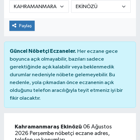
DÜNYA
Paylaş
Dursunbey
Edremit
Güncel Nöbetçi Eczaneler.
Her eczane gece
EĞİTİM
boyunca açık olmayabilir, bazıları sadece
gerektiğinde açık kalabilir veya beklenmedik
durumlar nedeniyle nöbete gelemeyebilir. Bu
EKONOMİ
nedenle, yola çıkmadan önce eczanenin açık
olduğunu telefon aracılığıyla teyit etmeniz iyi bir
Erdek
fikir olacaktır.
Gömeç
Gönen
Kahramanmaraş Ekinözü
06 Ağustos
2026 Perşembe nöbetçi eczane adres,
Havran
telefon ve konumları