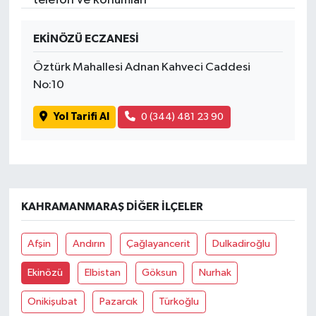
İvrindi
EKİNÖZÜ ECZANESİ
Öztürk Mahallesi Adnan Kahveci Caddesi
KENT GÜNDEMİ
No:10
Kepsut
Yol Tarifi Al
0 (344) 481 23 90
KÜLTÜR-SANAT
MAGAZİN
KAHRAMANMARAŞ DIĞER İLÇELER
MANŞET
Afşin
Andırın
Çağlayancerit
Dulkadiroğlu
Manyas
Ekinözü
Elbistan
Göksun
Nurhak
OLAY
Onikişubat
Pazarcık
Türkoğlu