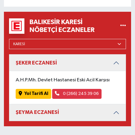
OTOMOTİV
Resmi İlanlar
BALIKESIR KARESI
NÖBETÇI ECZANELER
SAĞLIK
Savaştepe
ŞEKER ECZANESİ
SEYAHAT
SİYASET
A.H.P.Mh. Devlet Hastanesi Eski Acil Karşısı
Yol Tarifi Al
0 (266) 245 39 06
Sındırgı
SPOR
ŞEYMA ECZANESİ
SÜRMANŞET