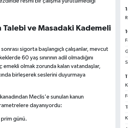
zdinde resmi bir çalışma yürütülmediği
1
R
ın Talebi ve Masadaki Kademeli
1
F
onrası sigorta başlangıçlı çalışanlar, mevcut
G
klerde 60 yaş sınırının adil olmadığını
S
eç emekli olmak zorunda kalan vatandaşlar,
altında birleşerek seslerini duyurmaya
1
K
F
kanadından Meclis'e sunulan kanun
 parametrelere dayanıyordu:
T
K
0 prim günü.