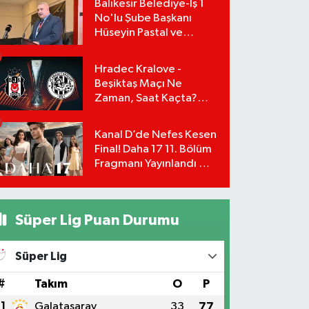
Balıkesir Belediye-İş 1
No'lu Şube Başkanı
Hüseyin Pastal ve
Yönetimi İstifa Ederek
ÇAĞDAŞ-SEN'e Geçti
Hradec Kralove -
Beşiktaş Maçı Ne
Zaman, Saat Kaçta?
UEFA Avrupa Ligi 3. Ön
Eleme Turu Yayın
Kanal D’de Nefes Kesen
Detayları!
Final! Daha 17 11. Bölüm
Fragmanı Yayınlandı Mı?
Leyla ve Aras İçin Yolun
Sonu Mu?
Süper Lig Puan Durumu
Süper Lig
#
Takım
O
P
1
Galatasaray
33
77