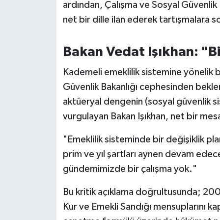
OTOMOTİV
ardından, Çalışma ve Sosyal Güvenlik 
net bir dille ilan ederek tartışmalara 
Resmi İlanlar
Bakan Vedat Işıkhan: "Bi
SAĞLIK
Kademeli emeklilik sistemine yönelik b
Savaştepe
Güvenlik Bakanlığı cephesinden beklen
aktüeryal dengenin (sosyal güvenlik s
SEYAHAT
vurgulayan Bakan Işıkhan, net bir mesaj
SİYASET
"Emeklilik sisteminde bir değişiklik p
prim ve yıl şartları aynen devam edecek
Sındırgı
gündemimizde bir çalışma yok."
SPOR
Bu kritik açıklama doğrultusunda; 2000 
SÜRMANŞET
Kur ve Emekli Sandığı mensuplarını ka