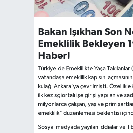
İvrindi
KENT GÜNDEMİ
Bakan Işıkhan Son N
Emeklilik Bekleyen 1
Kepsut
Haber!
KÜLTÜR-SANAT
Türkiye'de Emeklilikte Yaşa Takılanlar
MAGAZİN
vatandaşa emeklilik kapısını açmasının
kulağı Ankara'ya çevrilmişti. Özellikle
MANŞET
ilk kez sgiortalı işe girişi yapılan ve 
milyonlarca çalışan, yaş ve prim şartl
Manyas
emeklilik" düzenlemesi beklentisi için
OLAY
Sosyal medyada yayılan iddialar ve TBM