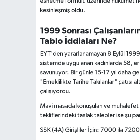
esnetme formülü üzerinde hükümet ne
Susurluk
kesinleşmiş oldu.
TARİHTE BUGÜN
1999 Sonrası Çalışanlar
TEKNOLOJİ
Tablo İddiaları Ne?
Trend
EYT'den yararlanamayan 8 Eylül 1999 s
sistemde uygulanan kadınlarda 58, erke
TÜRKİYE
savunuyor. Bir günle 15-17 yıl daha g
"Emeklilikte Tarihe Takılanlar" çatısı 
VİZYONDAKİLER
çalışıyordu.
YAŞAM
Mavi masada konuşulan ve muhalefet 
tekliflerindeki taslak talepler ise şu
SSK (4A) Girişliler İçin: 7000 ila 720