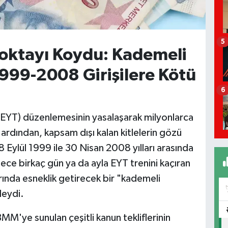
5
oktayı Koydu: Kademeli
999-2008 Girişilere Kötü
6
 (EYT) düzenlemesinin yasalaşarak milyonlarca
 ardından, kapsam dışı kalan kitlelerin gözü
 8 Eylül 1999 ile 30 Nisan 2008 yılları arasında
sadece birkaç gün ya da ayla EYT trenini kaçıran
arında esneklik getirecek bir "kademeli
deydi.
M'ye sunulan çeşitli kanun tekliflerinin