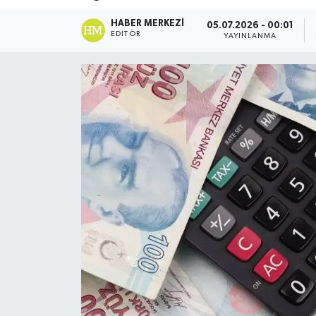
DÜNYA
HABER MERKEZI
05.07.2026 - 00:01
EDITÖR
YAYINLANMA
Dursunbey
Edremit
EĞİTİM
EKONOMİ
Erdek
Gömeç
Gönen
Havran