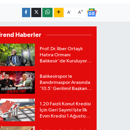
-
+
A
A
Trend Haberler
Prof. Dr. İlber Ortaylı
Hatıra Ormanı
Balıkesir'de Kuruluyor!
TEMA Vakfı Fidan
Bağışlarını Başlattı!
Balıkesirspor le
Bandırmaspor Arasında
‘10.5’ Gerilimi! Başkan
Mert Alper Acar’dan
Murat Karakoyun'a Sert
1.20 Faizli Konut Kredisi
Tepki!
İçin Geri Sayım! İşte İlk
Evim Kredisi 1 Ağustos
Başvuru Şartları ve
Hesaplama Tablosu: