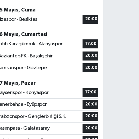
5 Mayıs, Cuma
izespor - Beşiktaş
20:00
6 Mayıs, Cumartesi
atih Karagümrük - Alanyaspor
17:00
aziantep FK - Başakşehir
20:00
amsunspor - Göztepe
20:00
7 Mayıs, Pazar
ayserispor - Konyaspor
17:00
enerbahçe - Eyüpspor
20:00
rabzonspor - Gençlerbirliği S.K.
20:00
asımpaşa - Galatasaray
20:00