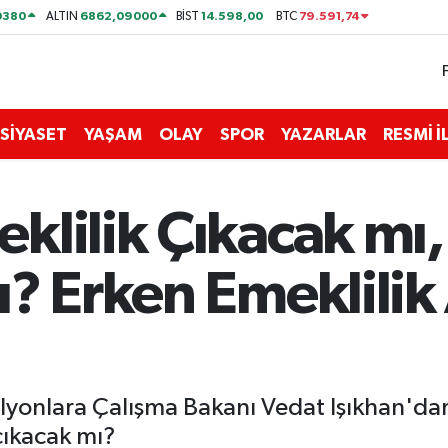
0380
6862,09000
14.598,00
79.591,74
ALTIN
BİST
BTC
SİYASET
YAŞAM
OLAY
SPOR
YAZARLAR
RESMİ 
lilik Çıkacak mı,
? Erken Emeklilik
lyonlara Çalışma Bakanı Vedat Işıkhan'dan
 çıkacak mı?