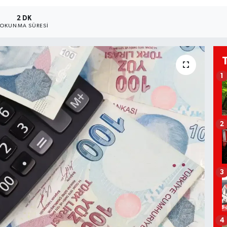
2 DK
OKUNMA SÜRESI
1
2
3
4