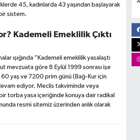
A
keklerde 45, kadınlarda 43 yaşından başlayarak
ir sistem.
or? Kademeli Emeklilik Çıktı
alar ışığında "Kademeli emeklilik yasalaştı
cut mevzuata göre 8 Eylül 1999 sonrası işe
de 60 yaş ve 7200 prim günü (Bağ-Kur için
evam ediyor. Meclis takviminde veya
ir torba yasa içeriğinde konuya dair radikal
umunda resmi sitemiz üzerinden anlık olarak