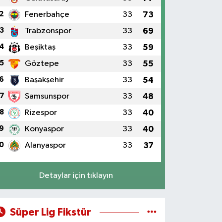
2
Fenerbahçe
33
73
3
Trabzonspor
33
69
4
Beşiktaş
33
59
5
Göztepe
33
55
6
Başakşehir
33
54
7
Samsunspor
33
48
8
Rizespor
33
40
9
Konyaspor
33
40
0
Alanyaspor
33
37
Detaylar için tıklayın
Süper Lig Fikstür