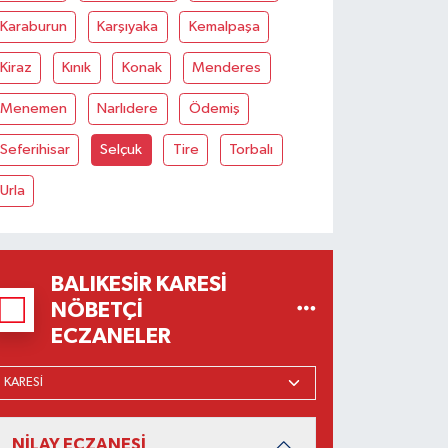
Karaburun
Karşıyaka
Kemalpaşa
Kiraz
Kınık
Konak
Menderes
Menemen
Narlıdere
Ödemiş
Seferihisar
Selçuk
Tire
Torbalı
Urla
BALIKESIR KARESI
NÖBETÇI
ECZANELER
NİLAY ECZANESİ