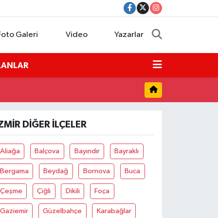
Foto Galeri
Video
Yazarlar
İLANLAR
ZMIR DIĞER İLÇELER
Aliağa
Balçova
Bayındır
Bayraklı
Bergama
Beydağ
Bornova
Buca
Çeşme
Çiğli
Dikili
Foça
Gaziemir
Güzelbahçe
Karabağlar