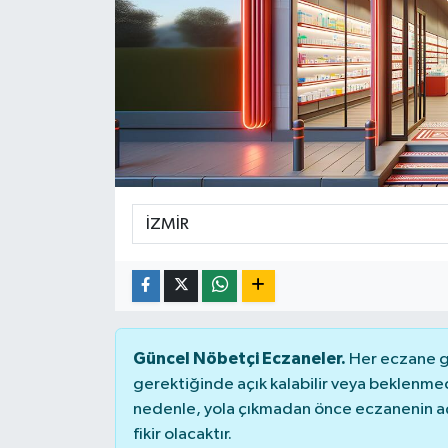
DÜNYA
Dursunbey
Edremit
EĞİTİM
EKONOMİ
Erdek
Gömeç
Güncel Nöbetçi Eczaneler.
Her eczane ge
gerektiğinde açık kalabilir veya beklenme
Gönen
nedenle, yola çıkmadan önce eczanenin açık
fikir olacaktır.
Havran