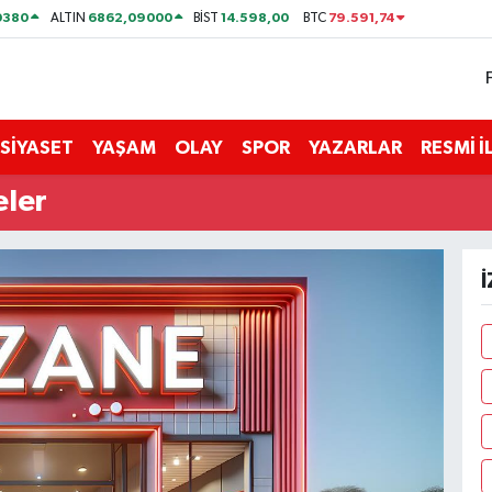
0380
6862,09000
14.598,00
79.591,74
ALTIN
BİST
BTC
SİYASET
YAŞAM
OLAY
SPOR
YAZARLAR
RESMİ 
eler
İ