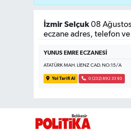
İvrindi
İzmir Selçuk
08 Ağustos
KENT GÜNDEMİ
eczane adres, telefon ve
Kepsut
YUNUS EMRE ECZANESİ
KÜLTÜR-SANAT
ATATÜRK MAH. LİENZ CAD. NO:15/A
MAGAZİN
Yol Tarifi Al
0 (232) 892 33 93
MANŞET
Manyas
OLAY