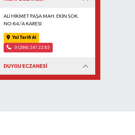
ALİ HİKMET PAŞA MAH. EKİN SOK.
NO:64/A KARESİ
Yol Tarifi Al
0 (266) 241 22 85
DUYGU ECZANESİ