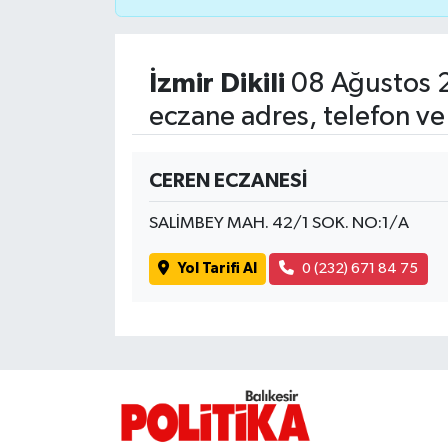
İvrindi
İzmir Dikili
08 Ağustos 
KENT GÜNDEMİ
eczane adres, telefon ve
Kepsut
CEREN ECZANESİ
KÜLTÜR-SANAT
SALİMBEY MAH. 42/1 SOK. NO:1/A
MAGAZİN
Yol Tarifi Al
0 (232) 671 84 75
MANŞET
Manyas
OLAY