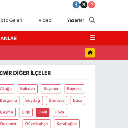
Foto Galeri
Video
Yazarlar
İLANLAR
ZMIR DIĞER İLÇELER
Aliağa
Balçova
Bayındır
Bayraklı
Bergama
Beydağ
Bornova
Buca
Çeşme
Çiğli
Dikili
Foça
Gaziemir
Güzelbahçe
Karabağlar