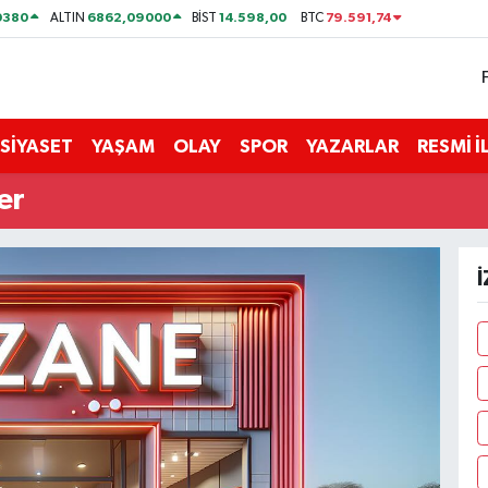
0380
6862,09000
14.598,00
79.591,74
ALTIN
BİST
BTC
SİYASET
YAŞAM
OLAY
SPOR
YAZARLAR
RESMİ 
er
İ