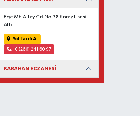
Ege Mh.Altay Cd.No:38 Koray Lisesi
Altı
Yol Tarifi Al
0 (266) 241 60 97
KARAHAN ECZANESİ