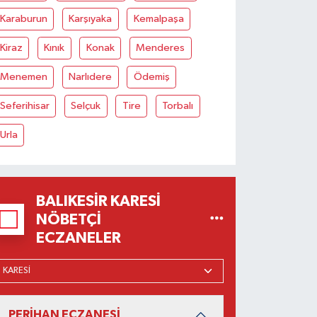
Karaburun
Karşıyaka
Kemalpaşa
Kiraz
Kınık
Konak
Menderes
Menemen
Narlıdere
Ödemiş
Seferihisar
Selçuk
Tire
Torbalı
Urla
BALIKESIR KARESI
NÖBETÇI
ECZANELER
PERİHAN ECZANESİ