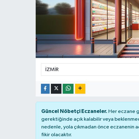
DÜNYA
Dursunbey
Edremit
EĞİTİM
EKONOMİ
Erdek
Gömeç
Güncel Nöbetçi Eczaneler.
Her eczane ge
gerektiğinde açık kalabilir veya beklenme
Gönen
nedenle, yola çıkmadan önce eczanenin açık
fikir olacaktır.
Havran