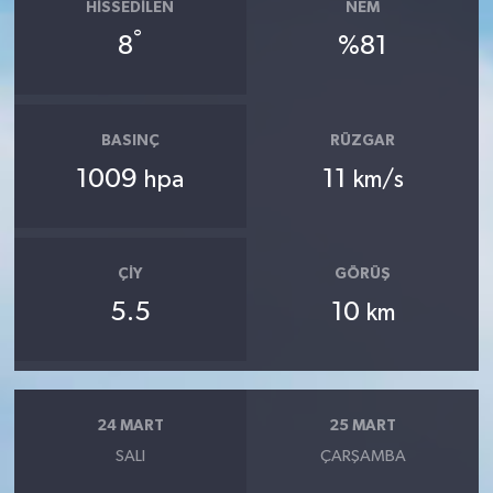
OTOMOTİV
HISSEDILEN
NEM
°
8
%81
Resmi İlanlar
SAĞLIK
BASINÇ
RÜZGAR
1009
11
Savaştepe
hpa
km/s
SEYAHAT
ÇIY
GÖRÜŞ
SİYASET
5.5
10
km
Sındırgı
SPOR
24 MART
25 MART
SÜRMANŞET
SALI
ÇARŞAMBA