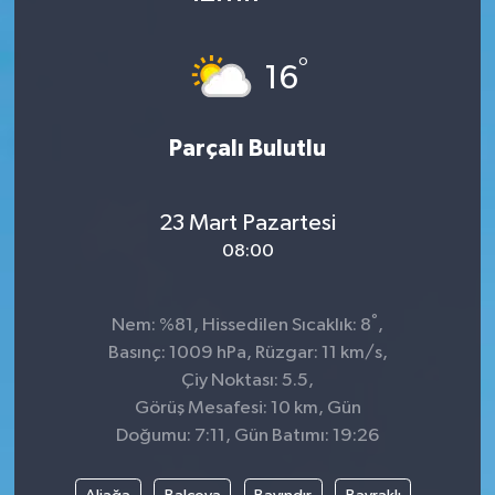
DÜNYA
°
16
Dursunbey
Parçalı Bulutlu
Edremit
EĞİTİM
23 Mart Pazartesi
08:00
EKONOMİ
Erdek
°
Nem: %81, Hissedilen Sıcaklık: 8
,
Basınç: 1009 hPa, Rüzgar: 11 km/s,
Gömeç
Çiy Noktası: 5.5,
Görüş Mesafesi: 10 km, Gün
Gönen
Doğumu: 7:11, Gün Batımı: 19:26
Havran