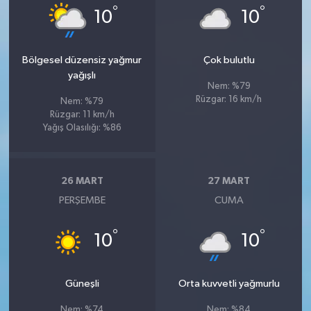
°
°
Susurluk
10
10
TARİHTE BUGÜN
Bölgesel düzensiz yağmur
Çok bulutlu
yağışlı
TEKNOLOJİ
Nem: %79
Rüzgar: 16 km/h
Nem: %79
Rüzgar: 11 km/h
Trend
Yağış Olasılığı: %86
TÜRKİYE
26 MART
27 MART
VİZYONDAKİLER
PERŞEMBE
CUMA
YAŞAM
°
°
10
10
Güneşli
Orta kuvvetli yağmurlu
Nem: %74
Nem: %84