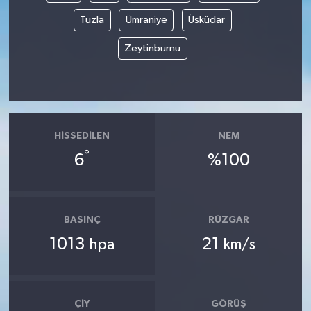
OTOMOTİV
Tuzla
Ümraniye
Üsküdar
Resmi İlanlar
Zeytinburnu
SAĞLIK
Savaştepe
HISSEDILEN
NEM
SEYAHAT
°
6
%100
SİYASET
Sındırgı
BASINÇ
RÜZGAR
1013
21
hpa
km/s
SPOR
SÜRMANŞET
ÇIY
GÖRÜŞ