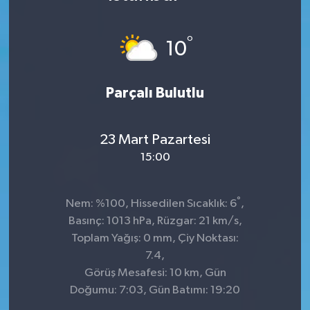
DÜNYA
°
10
Dursunbey
Parçalı Bulutlu
Edremit
EĞİTİM
23 Mart Pazartesi
15:00
EKONOMİ
Erdek
°
Nem: %100, Hissedilen Sıcaklık: 6
,
Basınç: 1013 hPa, Rüzgar: 21 km/s,
Gömeç
Toplam Yağış: 0 mm, Çiy Noktası:
7.4,
Gönen
Görüş Mesafesi: 10 km, Gün
Doğumu: 7:03, Gün Batımı: 19:20
Havran