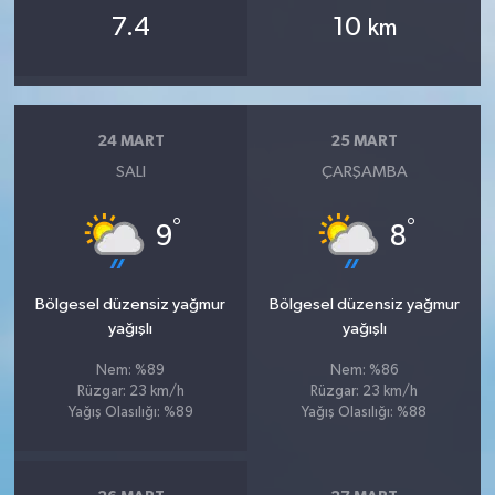
Susurluk
7.4
10
km
TARİHTE BUGÜN
TEKNOLOJİ
24 MART
25 MART
SALI
ÇARŞAMBA
Trend
°
°
9
8
TÜRKİYE
VİZYONDAKİLER
Bölgesel düzensiz yağmur
Bölgesel düzensiz yağmur
yağışlı
yağışlı
YAŞAM
Nem: %89
Nem: %86
Rüzgar: 23 km/h
Rüzgar: 23 km/h
Yağış Olasılığı: %89
Yağış Olasılığı: %88