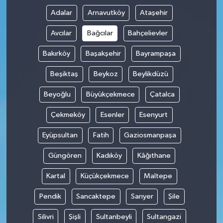
Adalar
Arnavutköy
Ataşehir
İvrindi
Avcılar
Bağcılar
Bahçelievler
KENT GÜNDEMİ
Bakırköy
Başakşehir
Bayrampaşa
Kepsut
Beşiktaş
Beykoz
Beylikdüzü
Beyoğlu
Büyükçekmece
Çatalca
KÜLTÜR-SANAT
Çekmeköy
Esenler
Esenyurt
MAGAZİN
Eyüpsultan
Fatih
Gaziosmanpaşa
MANŞET
Güngören
Kadıköy
Kâğıthane
Manyas
Kartal
Küçükçekmece
Maltepe
Pendik
Sancaktepe
Sarıyer
Şile
OLAY
Silivri
Şişli
Sultanbeyli
Sultangazi