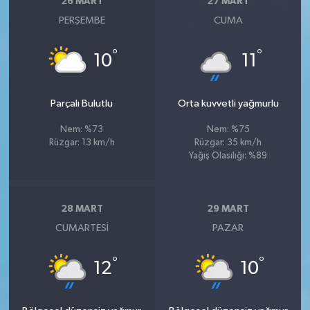
26 MART
27 MART
PERŞEMBE
CUMA
°
°
10
11
Parçalı Bulutlu
Orta kuvvetli yağmurlu
Nem: %73
Nem: %75
Rüzgar: 13 km/h
Rüzgar: 35 km/h
Yağış Olasılığı: %89
28 MART
29 MART
CUMARTESI
PAZAR
°
°
12
10