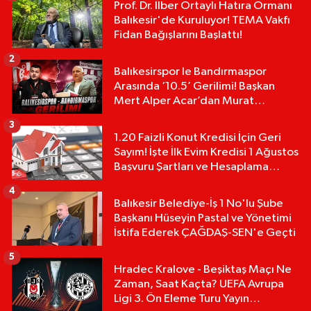
Prof. Dr. İlber Ortaylı Hatıra Ormanı
Balıkesir'de Kuruluyor! TEMA Vakfı
Fidan Bağışlarını Başlattı!
2
Balıkesirspor le Bandırmaspor
Arasında ‘10.5’ Gerilimi! Başkan
Mert Alper Acar’dan Murat
Karakoyun'a Sert Tepki!
3
1.20 Faizli Konut Kredisi İçin Geri
Sayım! İşte İlk Evim Kredisi 1 Ağustos
Başvuru Şartları ve Hesaplama
Tablosu:
4
Balıkesir Belediye-İş 1 No'lu Şube
Başkanı Hüseyin Pastal ve Yönetimi
İstifa Ederek ÇAĞDAŞ-SEN'e Geçti
5
Hradec Kralove - Beşiktaş Maçı Ne
Zaman, Saat Kaçta? UEFA Avrupa
Ligi 3. Ön Eleme Turu Yayın