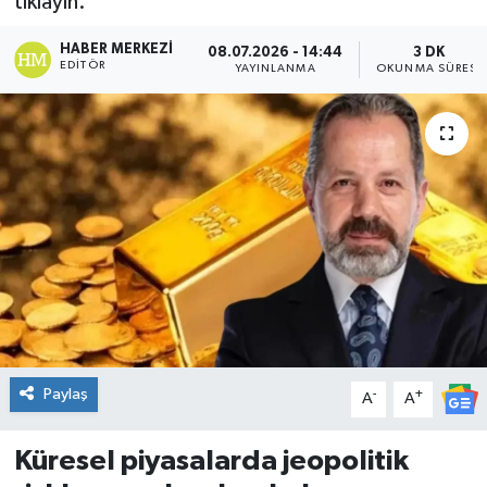
tıklayın.
DÜNYA
HABER MERKEZI
08.07.2026 - 14:44
3 DK
EDITÖR
YAYINLANMA
OKUNMA SÜRESI
Dursunbey
Edremit
EĞİTİM
EKONOMİ
Erdek
Gömeç
Paylaş
-
+
A
A
Gönen
Küresel piyasalarda jeopolitik
Havran