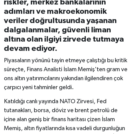
riskler, merkez bankalarının
adımları ve makroekonomik
İvrindi
veriler doğrultusunda yaşanan
dalgalanmalar, güvenli liman
KENT GÜNDEMİ
altına olan ilgiyi zirvede tutmaya
Kepsut
devam ediyor.
KÜLTÜR-SANAT
Piyasaların yönünü tayin etmeye çalıştığı bu kritik
süreçte, Finans Analisti İslam Memiş'ten gram ve
MAGAZİN
ons altın yatırımcılarını yakından ilgilendiren çok
çarpıcı yeni tahminler geldi.
MANŞET
Katıldığı canlı yayında NATO Zirvesi, Fed
Manyas
tutanakları, borsa, döviz ve brent petrolü de
içine alan geniş bir finans haritası çizen İslam
OLAY
Memiş, altın fiyatlarında kısa vadeli durgunluğun