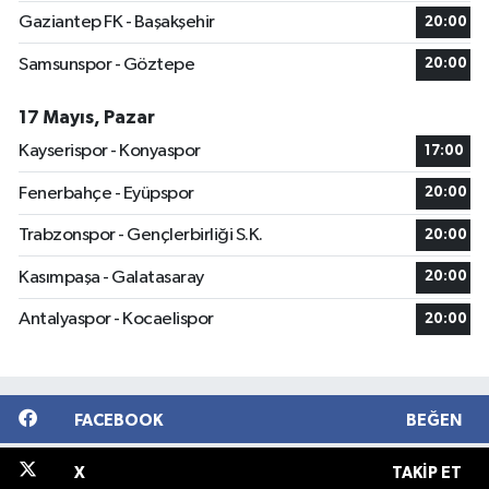
Gaziantep FK - Başakşehir
20:00
Samsunspor - Göztepe
20:00
17 Mayıs, Pazar
Kayserispor - Konyaspor
17:00
Fenerbahçe - Eyüpspor
20:00
Trabzonspor - Gençlerbirliği S.K.
20:00
Kasımpaşa - Galatasaray
20:00
Antalyaspor - Kocaelispor
20:00
FACEBOOK
BEĞEN
X
TAKIP ET