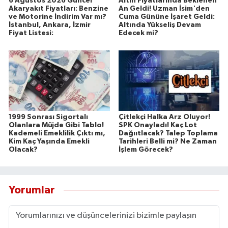
6 Ağustos 2026 Güncel
Altın Fiyatlarında Beklenen
Akaryakıt Fiyatları: Benzine
An Geldi! Uzman İsim'den
ve Motorine İndirim Var mı?
Cuma Gününe İşaret Geldi:
İstanbul, Ankara, İzmir
Altında Yükseliş Devam
Fiyat Listesi:
Edecek mi?
1999 Sonrası Sigortalı
Çitlekçi Halka Arz Oluyor!
Olanlara Müjde Gibi Tablo!
SPK Onayladı! Kaç Lot
Kademeli Emeklilik Çıktı mı,
Dağııtlacak? Talep Toplama
Kim Kaç Yaşında Emekli
Tarihleri Belli mi? Ne Zaman
Olacak?
İşlem Görecek?
Yorumlar