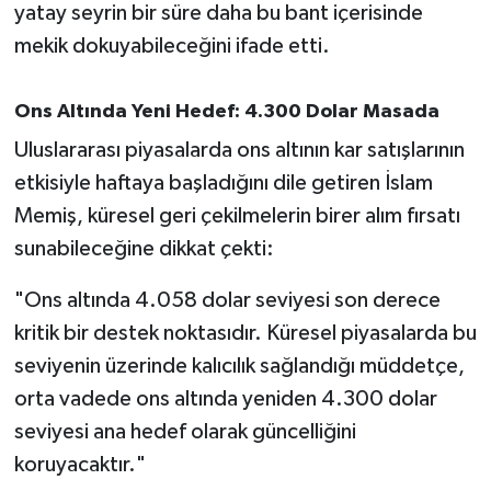
yatay seyrin bir süre daha bu bant içerisinde
Susurluk
mekik dokuyabileceğini ifade etti.
TARİHTE BUGÜN
Ons Altında Yeni Hedef: 4.300 Dolar Masada
TEKNOLOJİ
Uluslararası piyasalarda ons altının kar satışlarının
etkisiyle haftaya başladığını dile getiren İslam
Trend
Memiş, küresel geri çekilmelerin birer alım fırsatı
TÜRKİYE
sunabileceğine dikkat çekti:
"Ons altında 4.058 dolar seviyesi son derece
VİZYONDAKİLER
kritik bir destek noktasıdır. Küresel piyasalarda bu
YAŞAM
seviyenin üzerinde kalıcılık sağlandığı müddetçe,
orta vadede ons altında yeniden 4.300 dolar
seviyesi ana hedef olarak güncelliğini
koruyacaktır."