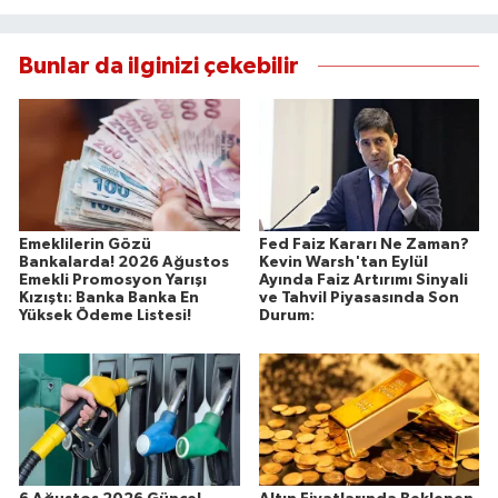
Bunlar da ilginizi çekebilir
Emeklilerin Gözü
Fed Faiz Kararı Ne Zaman?
Bankalarda! 2026 Ağustos
Kevin Warsh'tan Eylül
Emekli Promosyon Yarışı
Ayında Faiz Artırımı Sinyali
Kızıştı: Banka Banka En
ve Tahvil Piyasasında Son
Yüksek Ödeme Listesi!
Durum: