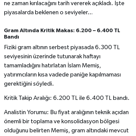
OTOMOTİV
ne zaman kırılacağını tarih vererek açıkladı. İşte
piyasalarda beklenen o seviyeler…
Resmi İlanlar
Gram Altında Kritik Makas: 6.200 – 6.400 TL
SAĞLIK
Bandı
Fiziki gram altının serbest piyasada 6.300 TL
Savaştepe
seviyesinin üzerinde tutunarak haftayı
SEYAHAT
tamamladığını hatırlatan İslam Memiş,
yatırımcıların kısa vadede paniğe kapılmaması
SİYASET
gerektiğini söyledi.
Sındırgı
Kritik Takip Aralığı: 6.200 TL ile 6.400 TL bandı.
SPOR
Analistin Yorumu: Bu fiyat aralığının teknik açıdan
önemli bir toplama ve konsolidasyon bölgesi
SÜRMANŞET
olduğunu belirten Memiş, gram altındaki mevcut