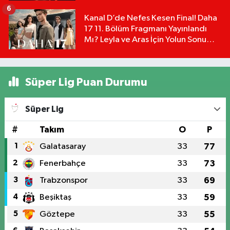
Detayları!
6
Kanal D’de Nefes Kesen Final! Daha
17 11. Bölüm Fragmanı Yayınlandı
Mı? Leyla ve Aras İçin Yolun Sonu
Mu?
Süper Lig Puan Durumu
Süper Lig
#
Takım
O
P
1
Galatasaray
33
77
2
Fenerbahçe
33
73
3
Trabzonspor
33
69
4
Beşiktaş
33
59
5
Göztepe
33
55