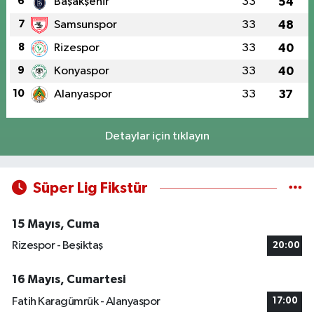
6
Başakşehir
33
54
7
Samsunspor
33
48
8
Rizespor
33
40
9
Konyaspor
33
40
10
Alanyaspor
33
37
Detaylar için tıklayın
Süper Lig Fikstür
15 Mayıs, Cuma
Rizespor - Beşiktaş
20:00
16 Mayıs, Cumartesi
Fatih Karagümrük - Alanyaspor
17:00