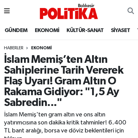
ASTROLOJİ
Balıkesir Nöbetçi Eczaneler
GÜNDEM
EKONOMİ
KÜLTÜR-SANAT
SİYASET
Ayvalık
Balıkesir Hava Durumu
HABERLER
EKONOMİ
Balya
Balıkesir Namaz Vakitleri
İslam Memiş’ten Altın
Sahiplerine Tarih Vererek
Bandırma
Balıkesir Trafik Yoğunluk Haritası
Flaş Uyarı! Gram Altın O
Bigadiç
Süper Lig Puan Durumu ve Fikstür
Rakama Gidiyor: "1,5 Ay
Sabredin..."
BİYOGRAFİLER
Tüm Manşetler
İslam Memiş'ten gram altın ve ons altın
Burhaniye
Son Dakika Haberleri
yatırımcısına son dakika kritik tahminler! 6.400
TL bant aralığı, borsa ve döviz beklentileri için
ÇEVRE
Haber Arşivi