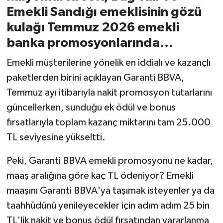
Emekli Sandığı emeklisinin gözü
İvrindi
kulağı Temmuz 2026 emekli
banka promosyonlarında...
KENT GÜNDEMİ
Emekli müşterilerine yönelik en iddialı ve kazançlı
Kepsut
paketlerden birini açıklayan Garanti BBVA,
Temmuz ayı itibarıyla nakit promosyon tutarlarını
KÜLTÜR-SANAT
güncellerken, sunduğu ek ödül ve bonus
fırsatlarıyla toplam kazanç miktarını tam 25.000
MAGAZİN
TL seviyesine yükseltti.
MANŞET
Peki, Garanti BBVA emekli promosyonu ne kadar,
maaş aralığına göre kaç TL ödeniyor? Emekli
Manyas
maaşını Garanti BBVA'ya taşımak isteyenler ya da
OLAY
taahhüdünü yenileyecekler için adım adım 25 bin
TL'lik nakit ve bonus ödül fırsatından yararlanma