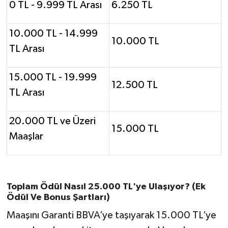
0 TL - 9.999 TL Arası
6.250 TL
Susurluk
10.000 TL - 14.999
TARİHTE BUGÜN
10.000 TL
TL Arası
TEKNOLOJİ
15.000 TL - 19.999
12.500 TL
Trend
TL Arası
TÜRKİYE
20.000 TL ve Üzeri
15.000 TL
Maaşlar
VİZYONDAKİLER
YAŞAM
Toplam Ödül Nasıl 25.000 TL'ye Ulaşıyor? (Ek
Ödül Ve Bonus Şartları)
Maaşını Garanti BBVA’ye taşıyarak 15.000 TL’ye