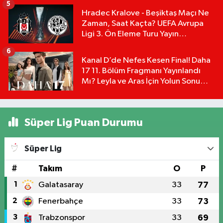
5
Hradec Kralove - Beşiktaş Maçı Ne
Zaman, Saat Kaçta? UEFA Avrupa
Ligi 3. Ön Eleme Turu Yayın
Detayları!
6
Kanal D’de Nefes Kesen Final! Daha
17 11. Bölüm Fragmanı Yayınlandı
Mı? Leyla ve Aras İçin Yolun Sonu
Mu?
Süper Lig Puan Durumu
Süper Lig
#
Takım
O
P
1
Galatasaray
33
77
2
Fenerbahçe
33
73
3
Trabzonspor
33
69