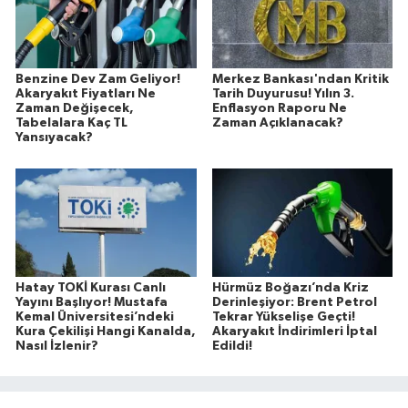
Benzine Dev Zam Geliyor!
Merkez Bankası'ndan Kritik
Akaryakıt Fiyatları Ne
Tarih Duyurusu! Yılın 3.
Zaman Değişecek,
Enflasyon Raporu Ne
Tabelalara Kaç TL
Zaman Açıklanacak?
Yansıyacak?
Hatay TOKİ Kurası Canlı
Hürmüz Boğazı’nda Kriz
Yayını Başlıyor! Mustafa
Derinleşiyor: Brent Petrol
Kemal Üniversitesi’ndeki
Tekrar Yükselişe Geçti!
Kura Çekilişi Hangi Kanalda,
Akaryakıt İndirimleri İptal
Nasıl İzlenir?
Edildi!