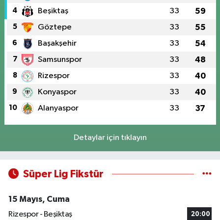
4
Beşiktaş
33
59
5
Göztepe
33
55
6
Başakşehir
33
54
7
Samsunspor
33
48
8
Rizespor
33
40
9
Konyaspor
33
40
10
Alanyaspor
33
37
Detaylar için tıklayın
Süper Lig Fikstür
15 Mayıs, Cuma
Rizespor - Beşiktaş
20:00