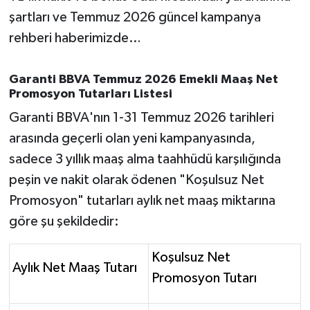
OTOMOTİV
şartları ve Temmuz 2026 güncel kampanya
rehberi haberimizde…
Resmi İlanlar
SAĞLIK
Garanti BBVA Temmuz 2026 Emekli Maaş Net
Promosyon Tutarları Listesi
Savaştepe
Garanti BBVA'nın 1-31 Temmuz 2026 tarihleri
arasında geçerli olan yeni kampanyasında,
SEYAHAT
sadece 3 yıllık maaş alma taahhüdü karşılığında
peşin ve nakit olarak ödenen "Koşulsuz Net
SİYASET
Promosyon" tutarları aylık net maaş miktarına
Sındırgı
göre şu şekildedir:
SPOR
Koşulsuz Net
Aylık Net Maaş Tutarı
Promosyon Tutarı
SÜRMANŞET