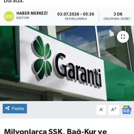
burada.
DÜNYA
HABER MERKEZI
03.07.2026 - 05:30
3 DK
EDITÖR
YAYINLANMA
OKUNMA SÜRESI
Dursunbey
Edremit
EĞİTİM
EKONOMİ
Erdek
Gömeç
Paylaş
-
+
A
A
Gönen
Milyonlarca SSK, Bağ-Kur ve
Havran