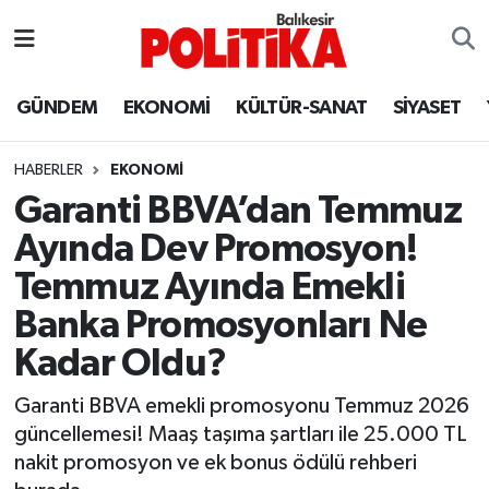
ASTROLOJİ
Balıkesir Nöbetçi Eczaneler
GÜNDEM
EKONOMİ
KÜLTÜR-SANAT
SİYASET
Ayvalık
Balıkesir Hava Durumu
HABERLER
EKONOMİ
Balya
Balıkesir Namaz Vakitleri
Garanti BBVA’dan Temmuz
Ayında Dev Promosyon!
Bandırma
Balıkesir Trafik Yoğunluk Haritası
Temmuz Ayında Emekli
Bigadiç
Süper Lig Puan Durumu ve Fikstür
Banka Promosyonları Ne
Kadar Oldu?
BİYOGRAFİLER
Tüm Manşetler
Garanti BBVA emekli promosyonu Temmuz 2026
Burhaniye
Son Dakika Haberleri
güncellemesi! Maaş taşıma şartları ile 25.000 TL
nakit promosyon ve ek bonus ödülü rehberi
ÇEVRE
Haber Arşivi