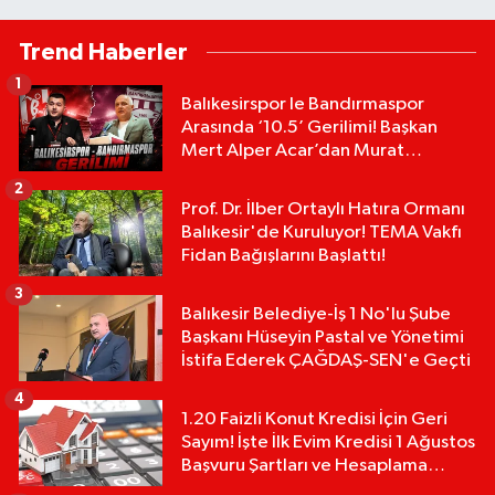
Trend Haberler
1
Balıkesirspor le Bandırmaspor
Arasında ‘10.5’ Gerilimi! Başkan
Mert Alper Acar’dan Murat
Karakoyun'a Sert Tepki!
2
Prof. Dr. İlber Ortaylı Hatıra Ormanı
Balıkesir'de Kuruluyor! TEMA Vakfı
Fidan Bağışlarını Başlattı!
3
Balıkesir Belediye-İş 1 No'lu Şube
Başkanı Hüseyin Pastal ve Yönetimi
İstifa Ederek ÇAĞDAŞ-SEN'e Geçti
4
1.20 Faizli Konut Kredisi İçin Geri
Sayım! İşte İlk Evim Kredisi 1 Ağustos
Başvuru Şartları ve Hesaplama
Tablosu: