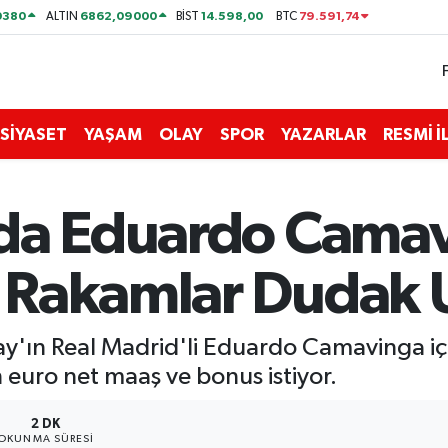
0380
6862,09000
14.598,00
79.591,74
ALTIN
BİST
BTC
SİYASET
YAŞAM
OLAY
SPOR
YAZARLAR
RESMİ 
'da Eduardo Cama
Rakamlar Dudak U
'ın Real Madrid'li Eduardo Camavinga için
euro net maaş ve bonus istiyor.
2 DK
OKUNMA SÜRESI