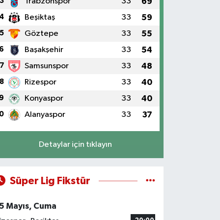
3
Trabzonspor
33
69
4
Beşiktaş
33
59
5
Göztepe
33
55
6
Başakşehir
33
54
7
Samsunspor
33
48
8
Rizespor
33
40
9
Konyaspor
33
40
0
Alanyaspor
33
37
Detaylar için tıklayın
Süper Lig Fikstür
5 Mayıs, Cuma