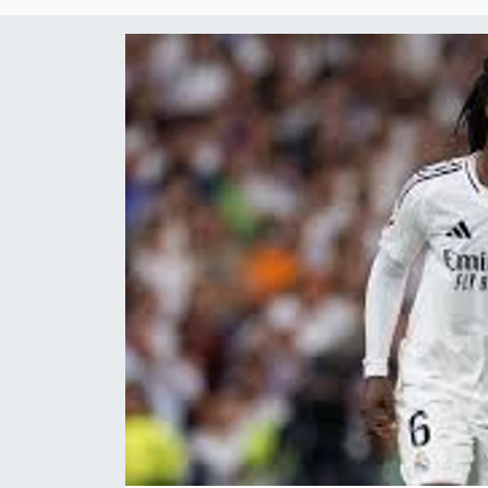
DÜNYA
Dursunbey
Edremit
EĞİTİM
EKONOMİ
Erdek
Gömeç
Gönen
Havran