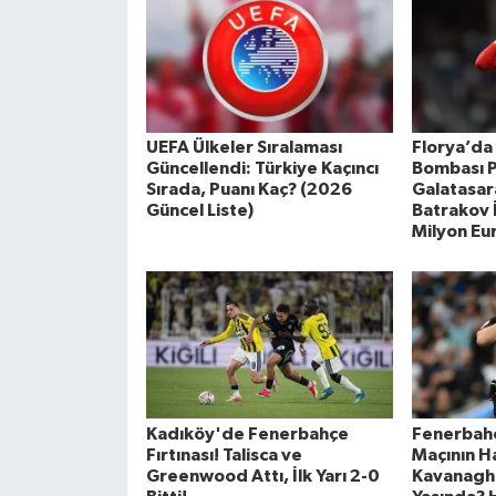
UEFA Ülkeler Sıralaması
Florya’da
Güncellendi: Türkiye Kaçıncı
Bombası P
Sırada, Puanı Kaç? (2026
Galatasar
Güncel Liste)
Batrakov 
Milyon Eu
Kadıköy'de Fenerbahçe
Fenerbahç
Fırtınası! Talisca ve
Maçının H
Greenwood Attı, İlk Yarı 2-0
Kavanagh 