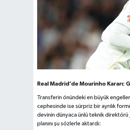
Susurluk
TARİHTE BUGÜN
TEKNOLOJİ
Trend
TÜRKİYE
VİZYONDAKİLER
Real Madrid’de Mourinho Kararı: G
YAŞAM
Transferin önündeki en büyük engeller
cephesinde ise sürpriz bir ayrılık fo
devinin dünyaca ünlü teknik direktör
planını şu sözlerle aktardı: