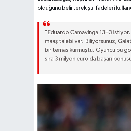
OTOMOTİV
olduğunu belirterek şu ifadeleri kullan
Resmi İlanlar
SAĞLIK
"Eduardo Camavinga 13+3 istiyor. G
maaş talebi var. Biliyorsunuz, Galat
Savaştepe
bir temas kurmuştu. Oyuncu bu gör
sıra 3 milyon euro da başarı bonusu
SEYAHAT
SİYASET
Sındırgı
SPOR
SÜRMANŞET