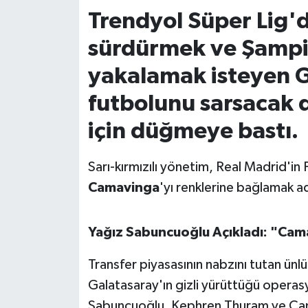
Trendyol Süper Lig'd
İvrindi
sürdürmek ve Şampiy
KENT GÜNDEMİ
yakalamak isteyen G
futbolunu sarsacak d
Kepsut
için düğmeye bastı.
KÜLTÜR-SANAT
Sarı-kırmızılı yönetim, Real Madrid'in 
MAGAZİN
Camavinga
'yı renklerine bağlamak a
MANŞET
Yağız Sabuncuoğlu Açıkladı: "Cam
Manyas
Transfer piyasasının nabzını tutan ünl
OLAY
Galatasaray'ın gizli yürüttüğü operasyo
Sabuncuoğlu, Kephren Thuram ve Cama