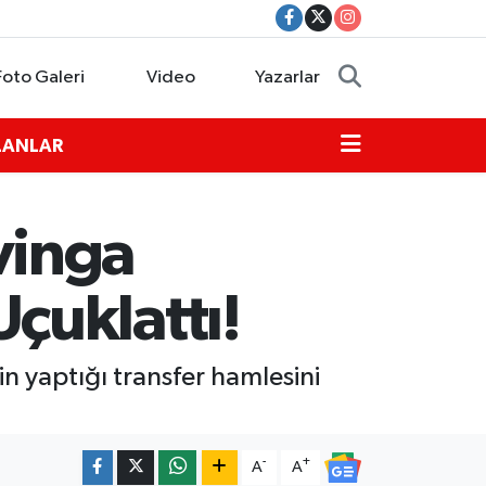
Foto Galeri
Video
Yazarlar
İLANLAR
vinga
çuklattı!
 yaptığı transfer hamlesini
-
+
A
A