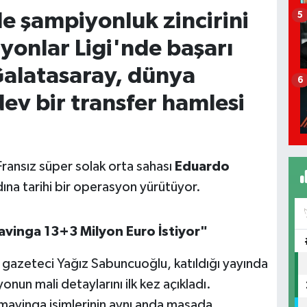
e şampiyonluk zincirini
5
onlar Ligi'nde başarı
alatasaray, dünya
6
ev bir transfer hamlesi
Fransız süper solak orta sahası
Eduardo
dına tarihi bir operasyon yürütüyor.
avinga 13+3 Milyon Euro İstiyor"
ü gazeteci Yağız Sabuncuoğlu, katıldığı yayında
nun mali detaylarını ilk kez açıkladı.
vinga isimlerinin aynı anda masada