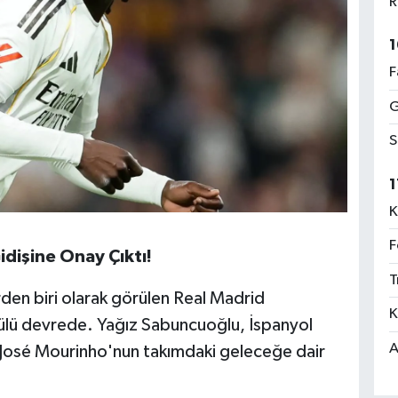
R
1
F
G
S
1
K
F
idişine Onay Çıktı!
T
den biri olarak görülen Real Madrid
K
rmülü devrede. Yağız Sabuncuoğlu, İspanyol
A
ü José Mourinho'nun takımdaki geleceğe dair