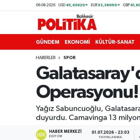
45,43620
53,38690
61,6
06-08-2026
USD
EUR
GBP
ASTROLOJİ
Balıkesir Nöbetçi Eczaneler
Ayvalık
Balıkesir Hava Durumu
GÜNDEM
EKONOMİ
KÜLTÜR-SANAT
Balya
Balıkesir Namaz Vakitleri
HABERLER
SPOR
Galatasaray
Bandırma
Balıkesir Trafik Yoğunluk Haritası
Operasyonu! 
Bigadiç
Süper Lig Puan Durumu ve Fikstür
BİYOGRAFİLER
Tüm Manşetler
Yağız Sabuncuoğlu, Galatasaray
duyurdu. Camavinga 13 milyon 
Burhaniye
Son Dakika Haberleri
HABER MERKEZI
01.07.2026 - 23:03
ÇEVRE
Haber Arşivi
EDITÖR
YAYINLANMA