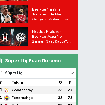
Transfer Gerçekleşiyor
mu?
Beşiktaş'ta Yılın
Transferinde Flaş
Gelişme! Muhammed
Salah Masaya Geri
Dönüyor!
Hradec Kralove -
Beşiktaş Maçı Ne
Zaman, Saat Kaçta?
UEFA Avrupa Ligi 3. Ön
Eleme Turu Yayın
Detayları!
Süper Lig Puan Durumu
Süper Lig
#
Takım
O
P
1
Galatasaray
33
77
2
Fenerbahçe
33
73