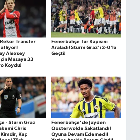
 Rekor Transfer
Fenerbahçe Tur Kapısını
atlıyor!
Araladı! Sturm Graz'ı 2-0'la
ay Alexsey
Geçti!
İçin Masaya 33
ro Koydu!
e - Sturm Graz
Fenerbahçe'de Jayden
akemi Chris
Oosterwolde Sakatlandı!
Kimdir, Kaç
Oyuna Devam Edemedi!