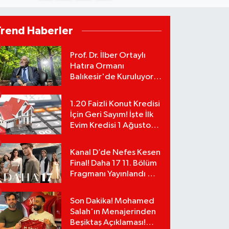
Trend Haberler
Prof. Dr. İlber Ortaylı
Hatıra Ormanı
Balıkesir'de Kuruluyor!
TEMA Vakfı Fidan
Bağışlarını Başlattı!
1.20 Faizli Konut Kredisi
İçin Geri Sayım! İşte İlk
Evim Kredisi 1 Ağustos
Başvuru Şartları ve
Hesaplama Tablosu:
Kanal D’de Nefes Kesen
Final! Daha 17 11. Bölüm
Fragmanı Yayınlandı Mı?
Leyla ve Aras İçin Yolun
Sonu Mu?
Son Dakika! Mohamed
Salah'ın Menajerinden
Beşiktaş Açıklaması!