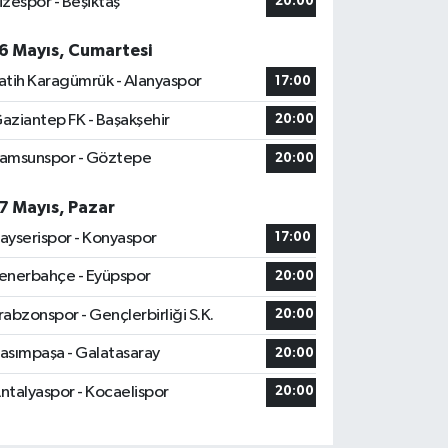
izespor - Beşiktaş
20:00
6 Mayıs, Cumartesi
atih Karagümrük - Alanyaspor
17:00
aziantep FK - Başakşehir
20:00
amsunspor - Göztepe
20:00
7 Mayıs, Pazar
ayserispor - Konyaspor
17:00
enerbahçe - Eyüpspor
20:00
rabzonspor - Gençlerbirliği S.K.
20:00
asımpaşa - Galatasaray
20:00
ntalyaspor - Kocaelispor
20:00