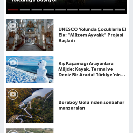
Yolculuğu Başlıyor
DÜNYA
1
2
3
4
5
6
7
8
9
10
Dursunbey
UNESCO Yolunda Çocuklarla El
Ele: “Müzem Ayvalık” Projesi
Başladı
Edremit
EĞİTİM
Kış Kaçamağı Arayanlara
Müjde: Kayak, Termal ve
EKONOMİ
Deniz Bir Arada! Türkiye’nin
En Büyüleyici Kış Rotaları
Erdek
Açıklandı
Gömeç
Boraboy Gölü'nden sonbahar
manzaraları
Gönen
Havran