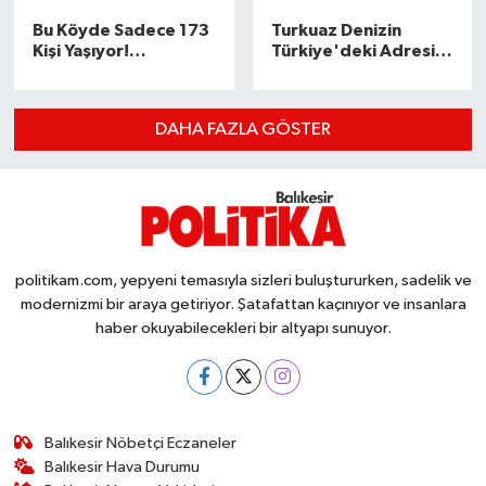
Bu Köyde Sadece 173
Turkuaz Denizin
Kişi Yaşıyor!
Türkiye'deki Adresi
Balıkesir'in Saklı
Burası... Balıkesir'e 1
Cenneti, Şelalesi ve
Buçuk Saat Mesafede
Masmavi Deniziyle
Türkiye'nin
DAHA FAZLA GÖSTER
Kendine Hayran
Maldivleri...
Bırakıyor!
politikam.com, yepyeni temasıyla sizleri buluştururken, sadelik ve
modernizmi bir araya getiriyor. Şatafattan kaçınıyor ve insanlara
haber okuyabilecekleri bir altyapı sunuyor.
Balıkesir Nöbetçi Eczaneler
Balıkesir Hava Durumu