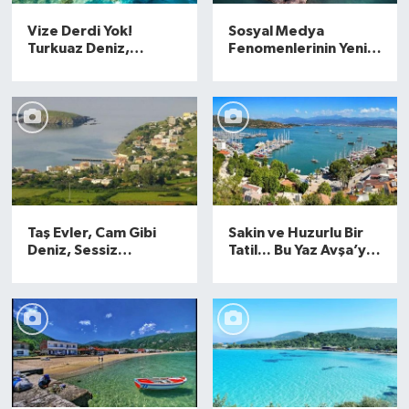
Susurluk
Vize Derdi Yok!
Sosyal Medya
Turkuaz Deniz,
Fenomenlerinin Yeni
TARİHTE BUGÜN
Bembeyaz Kumlar...
Adresi: Herkes
Hem de Sudan Ucuz!
Fotoğraf Çekmek İçin
Avrupa'nın
Yarışıyor! Ayvalık’ta
TEKNOLOJİ
Maldivleri...
Doğal Bir Cennet!
Trend
TÜRKİYE
Taş Evler, Cam Gibi
Sakin ve Huzurlu Bir
VİZYONDAKİLER
Deniz, Sessiz
Tatil... Bu Yaz Avşa’ya
Sokaklar! 2 Bin Kişinin
Gitmeyen Pişman!
Yaşadığı
Nerede Kalınır, Ne
YAŞAM
Marmara’daki Bu Ada,
Yenir, Nereye Gidilir?
Tatil Cenneti Olmaya
Aday!