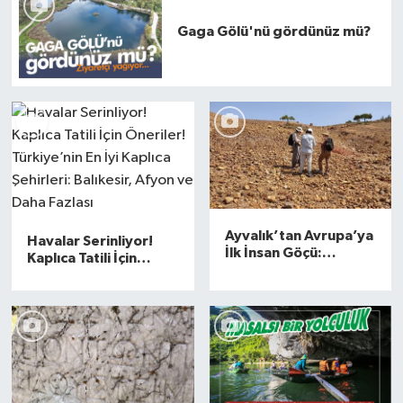
Gaga Gölü'nü gördünüz mü?
İvrindi
KENT GÜNDEMİ
Kepsut
KÜLTÜR-SANAT
MAGAZİN
Ayvalık’tan Avrupa’ya
Havalar Serinliyor!
İlk İnsan Göçü:
Kaplıca Tatili İçin
Paleolitik Bulgular
MANŞET
Öneriler! Türkiye’nin
Göç Rotalarını
En İyi Kaplıca Şehirleri:
Yeniden Yazıyor
Balıkesir, Afyon ve
Manyas
Daha Fazlası
OLAY