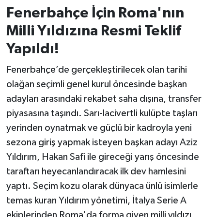
Fenerbahçe İçin Roma'nın
İvrindi
Milli Yıldızına Resmi Teklif
Yapıldı!
KENT GÜNDEMİ
Fenerbahçe’de gerçekleştirilecek olan tarihi
Kepsut
olağan seçimli genel kurul öncesinde başkan
KÜLTÜR-SANAT
adayları arasındaki rekabet saha dışına, transfer
piyasasına taşındı. Sarı-lacivertli kulüpte taşları
MAGAZİN
yerinden oynatmak ve güçlü bir kadroyla yeni
sezona giriş yapmak isteyen başkan adayı Aziz
MANŞET
Yıldırım, Hakan Safi ile gireceği yarış öncesinde
taraftarı heyecanlandıracak ilk dev hamlesini
Manyas
yaptı. Seçim kozu olarak dünyaca ünlü isimlerle
OLAY
temas kuran Yıldırım yönetimi, İtalya Serie A
ekiplerinden Roma'da forma giyen milli yıldızı