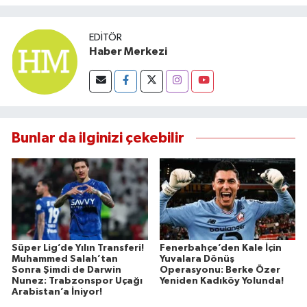
EDITÖR
Haber Merkezi
Bunlar da ilginizi çekebilir
Süper Lig’de Yılın Transferi!
Fenerbahçe’den Kale İçin
Muhammed Salah’tan
Yuvalara Dönüş
Sonra Şimdi de Darwin
Operasyonu: Berke Özer
Nunez: Trabzonspor Uçağı
Yeniden Kadıköy Yolunda!
Arabistan’a İniyor!