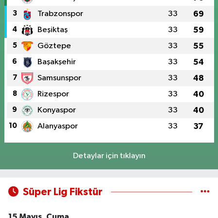
3
Trabzonspor
33
69
4
Beşiktaş
33
59
5
Göztepe
33
55
6
Başakşehir
33
54
7
Samsunspor
33
48
8
Rizespor
33
40
9
Konyaspor
33
40
10
Alanyaspor
33
37
Detaylar için tıklayın
Süper Lig Fikstür
15 Mayıs, Cuma