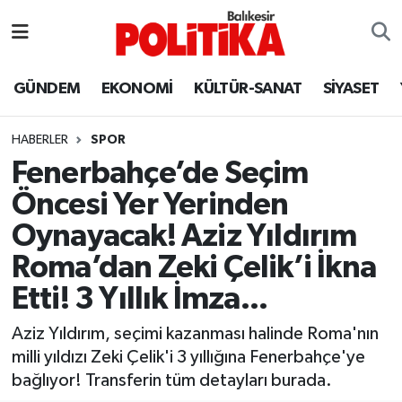
ASTROLOJİ
Balıkesir Nöbetçi Eczaneler
GÜNDEM
EKONOMİ
KÜLTÜR-SANAT
SİYASET
Ayvalık
Balıkesir Hava Durumu
HABERLER
SPOR
Balya
Balıkesir Namaz Vakitleri
Fenerbahçe’de Seçim
Öncesi Yer Yerinden
Bandırma
Balıkesir Trafik Yoğunluk Haritası
Oynayacak! Aziz Yıldırım
Bigadiç
Süper Lig Puan Durumu ve Fikstür
Roma’dan Zeki Çelik’i İkna
Etti! 3 Yıllık İmza...
BİYOGRAFİLER
Tüm Manşetler
Aziz Yıldırım, seçimi kazanması halinde Roma'nın
Burhaniye
Son Dakika Haberleri
milli yıldızı Zeki Çelik'i 3 yıllığına Fenerbahçe'ye
bağlıyor! Transferin tüm detayları burada.
ÇEVRE
Haber Arşivi