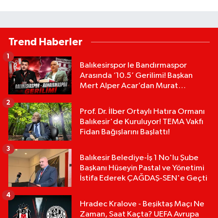
Trend Haberler
1
Balıkesirspor le Bandırmaspor
Arasında ‘10.5’ Gerilimi! Başkan
Mert Alper Acar’dan Murat
Karakoyun'a Sert Tepki!
2
Prof. Dr. İlber Ortaylı Hatıra Ormanı
Balıkesir'de Kuruluyor! TEMA Vakfı
Fidan Bağışlarını Başlattı!
3
Balıkesir Belediye-İş 1 No'lu Şube
Başkanı Hüseyin Pastal ve Yönetimi
İstifa Ederek ÇAĞDAŞ-SEN'e Geçti
4
Hradec Kralove - Beşiktaş Maçı Ne
Zaman, Saat Kaçta? UEFA Avrupa