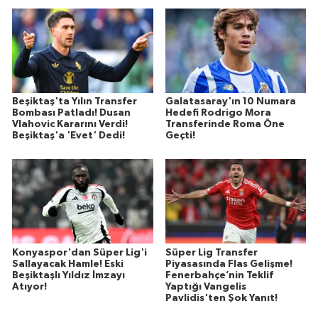
Beşiktaş'ta Yılın Transfer
Galatasaray'ın 10 Numara
Bombası Patladı! Dusan
Hedefi Rodrigo Mora
Vlahovic Kararını Verdi!
Transferinde Roma Öne
Beşiktaş'a 'Evet' Dedi!
Geçti!
Konyaspor'dan Süper Lig'i
Süper Lig Transfer
Sallayacak Hamle! Eski
Piyasasında Flas Gelişme!
Beşiktaşlı Yıldız İmzayı
Fenerbahçe’nin Teklif
Atıyor!
Yaptığı Vangelis
Pavlidis'ten Şok Yanıt!