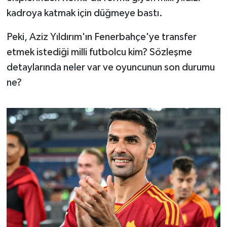
OTOMOTİV
kadroya katmak için düğmeye bastı.
Resmi İlanlar
Peki, Aziz Yıldırım'ın Fenerbahçe'ye transfer
etmek istediği milli futbolcu kim? Sözleşme
SAĞLIK
detaylarında neler var ve oyuncunun son durumu
Savaştepe
ne?
SEYAHAT
SİYASET
Sındırgı
SPOR
SÜRMANŞET