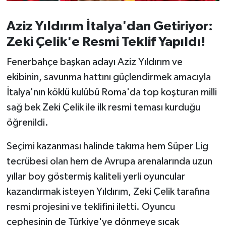
Susurluk
Aziz Yıldırım İtalya'dan Getiriyor:
TARİHTE BUGÜN
Zeki Çelik'e Resmi Teklif Yapıldı!
TEKNOLOJİ
Fenerbahçe başkan adayı Aziz Yıldırım ve
ekibinin, savunma hattını güçlendirmek amacıyla
Trend
İtalya'nın köklü kulübü Roma'da top koşturan milli
sağ bek Zeki Çelik ile ilk resmi teması kurduğu
TÜRKİYE
öğrenildi.
VİZYONDAKİLER
Seçimi kazanması halinde takıma hem Süper Lig
tecrübesi olan hem de Avrupa arenalarında uzun
YAŞAM
yıllar boy göstermiş kaliteli yerli oyuncular
kazandırmak isteyen Yıldırım, Zeki Çelik tarafına
resmi projesini ve teklifini iletti. Oyuncu
cephesinin de Türkiye'ye dönmeye sıcak