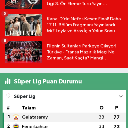
Ligi 3. Ön Eleme Turu Yayın
Detayları!
5
Kanal D’de Nefes Kesen Final! Daha
17 11. Bölüm Fragmanı Yayınlandı
Mı? Leyla ve Aras İçin Yolun Sonu
Mu?
6
Filenin Sultanları Parkeye Çıkıyor!
Türkiye - Fransa Hazırlık Maçı Ne
Zaman, Saat Kaçta? Hangi
Kanalda?
Süper Lig Puan Durumu
Süper Lig
#
Takım
O
P
1
Galatasaray
33
77
2
Fenerbahçe
33
73