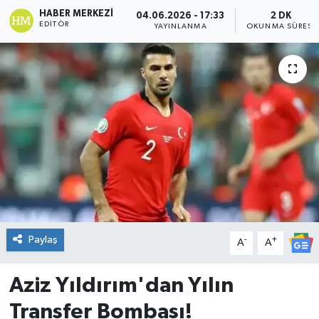
HABER MERKEZI
04.06.2026 - 17:33
2 DK
DÜNYA
EDITÖR
YAYINLANMA
OKUNMA SÜRESI
Dursunbey
Edremit
EĞİTİM
EKONOMİ
Erdek
Paylaş
-
+
Gömeç
A
A
Gönen
Aziz Yıldırım'dan Yılın
Transfer Bombası!
Havran