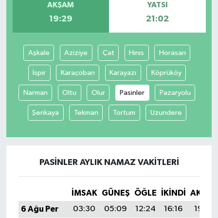
AKŞAM
YATSI
19:29
21:02
İvrindi
KENT GÜNDEMİ
Aşkale
Aziziye
Çat
Hınıs
Horasan
Kepsut
İspir
Karaçoban
Karayazı
Köprüköy
Narman
Oltu
Olur
Pasinler
Pazaryolu
KÜLTÜR-SANAT
Şenkaya
Tekman
Tortum
Uzundere
MAGAZİN
MANŞET
PASINLER AYLIK NAMAZ VAKITLERI
Manyas
İMSAK
GÜNEŞ
ÖĞLE
İKINDI
AKŞA
OLAY
6 Ağu Per
03:30
05:09
12:24
16:16
19:29