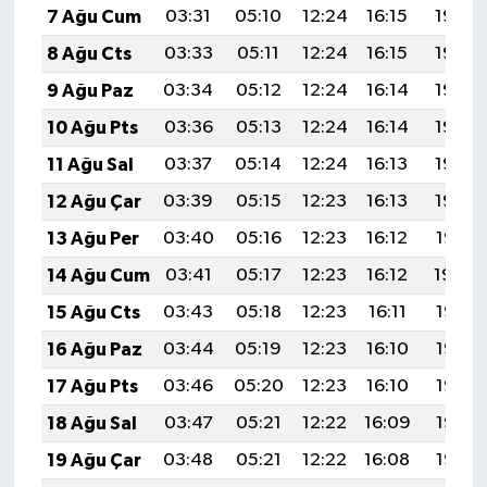
OTOMOTİV
7 Ağu Cum
03:31
05:10
12:24
16:15
19:28
8 Ağu Cts
03:33
05:11
12:24
16:15
19:27
Resmi İlanlar
9 Ağu Paz
03:34
05:12
12:24
16:14
19:26
SAĞLIK
10 Ağu Pts
03:36
05:13
12:24
16:14
19:25
11 Ağu Sal
03:37
05:14
12:24
16:13
19:23
Savaştepe
12 Ağu Çar
03:39
05:15
12:23
16:13
19:22
SEYAHAT
13 Ağu Per
03:40
05:16
12:23
16:12
19:21
14 Ağu Cum
03:41
05:17
12:23
16:12
19:20
SİYASET
15 Ağu Cts
03:43
05:18
12:23
16:11
19:18
Sındırgı
16 Ağu Paz
03:44
05:19
12:23
16:10
19:17
17 Ağu Pts
03:46
05:20
12:23
16:10
19:15
SPOR
18 Ağu Sal
03:47
05:21
12:22
16:09
19:14
SÜRMANŞET
19 Ağu Çar
03:48
05:21
12:22
16:08
19:13