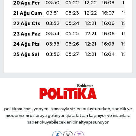
20 Ağu Per
03:50
05:22
12:22
16:08
19:11
Susurluk
21 Ağu Cum
03:51
05:23
12:22
16:07
19:10
TARİHTE BUGÜN
22 Ağu Cts
03:52
05:24
12:21
16:06
19:08
23 Ağu Paz
03:54
05:25
12:21
16:06
19:07
TEKNOLOJİ
24 Ağu Pts
03:55
05:26
12:21
16:05
19:05
Trend
25 Ağu Sal
03:56
05:27
12:21
16:04
19:04
TÜRKİYE
VİZYONDAKİLER
YAŞAM
politikam.com, yepyeni temasıyla sizleri buluştururken, sadelik ve
modernizmi bir araya getiriyor. Şatafattan kaçınıyor ve insanlara
haber okuyabilecekleri bir altyapı sunuyor.