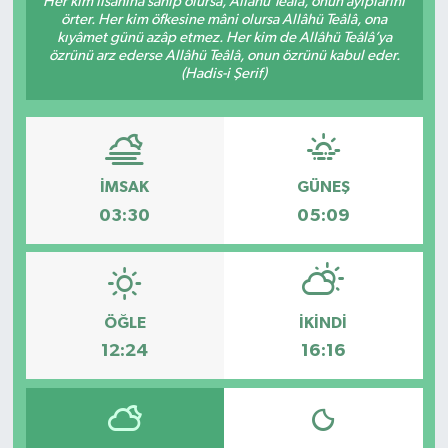
Her kim lisanına sahip olursa, Allâhü Teâlâ, onun ayıplarını
örter. Her kim öfkesine mâni olursa Allâhü Teâlâ, ona
DÜNYA
kıyâmet günü azâp etmez. Her kim de Allâhü Teâlâ’ya
özrünü arz ederse Allâhü Teâlâ, onun özrünü kabul eder.
(Hadis-i Şerif)
Dursunbey
Edremit
İMSAK
GÜNEŞ
EĞİTİM
03:30
05:09
EKONOMİ
Erdek
ÖĞLE
İKINDI
Gömeç
12:24
16:16
Gönen
Havran