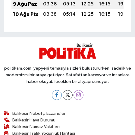
OTOMOTİV
9 Ağu Paz
03:36
05:13
12:25
16:15
19:27
10 Ağu Pts
03:38
05:14
12:25
16:15
19:25
Resmi İlanlar
SAĞLIK
Savaştepe
SEYAHAT
politikam.com, yepyeni temasıyla sizleri buluştururken, sadelik ve
modernizmi bir araya getiriyor. Şatafattan kaçınıyor ve insanlara
SİYASET
haber okuyabilecekleri bir altyapı sunuyor.
Sındırgı
SPOR
Balıkesir Nöbetçi Eczaneler
Balıkesir Hava Durumu
SÜRMANŞET
Balıkesir Namaz Vakitleri
Balıkesir Trafik Yoğunluk Haritası