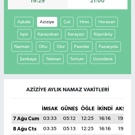
19:29
21:00
İvrindi
Aşkale
Aziziye
Çat
Hınıs
Horasan
KENT GÜNDEMİ
İspir
Karaçoban
Karayazı
Köprüköy
Kepsut
Narman
Oltu
Olur
Pasinler
Pazaryolu
Şenkaya
Tekman
Tortum
Uzundere
KÜLTÜR-SANAT
MAGAZİN
AZIZIYE AYLIK NAMAZ VAKITLERI
MANŞET
Manyas
İMSAK
GÜNEŞ
ÖĞLE
İKINDI
AKŞAM
7 Ağu Cum
03:33
05:12
12:25
16:16
19:29
OLAY
8 Ağu Cts
03:35
05:13
12:25
16:16
19:28