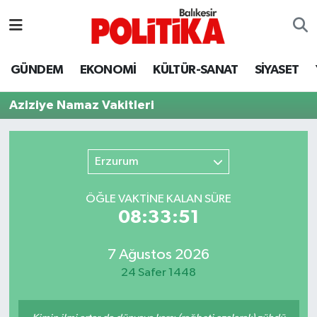
ASTROLOJİ
Balıkesir Nöbetçi Eczaneler
GÜNDEM
EKONOMİ
KÜLTÜR-SANAT
SİYASET
Ayvalık
Balıkesir Hava Durumu
Aziziye Namaz Vakitleri
Balya
Balıkesir Namaz Vakitleri
Bandırma
Balıkesir Trafik Yoğunluk Haritası
Erzurum
Bigadiç
Süper Lig Puan Durumu ve Fikstür
ÖĞLE VAKTİNE KALAN SÜRE
08:33:51
BİYOGRAFİLER
Tüm Manşetler
7 Ağustos 2026
Burhaniye
Son Dakika Haberleri
24 Safer 1448
ÇEVRE
Haber Arşivi