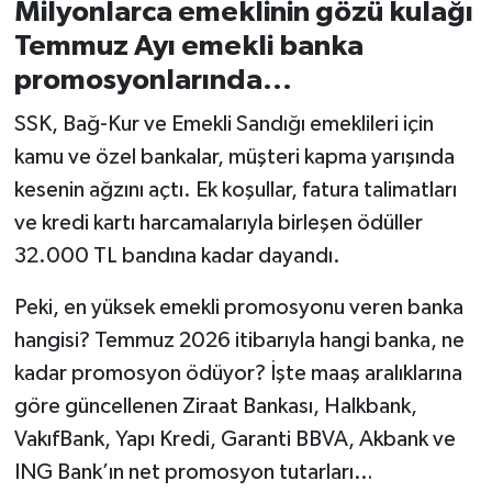
Milyonlarca emeklinin gözü kulağı
Temmuz Ayı emekli banka
İvrindi
promosyonlarında...
KENT GÜNDEMİ
SSK, Bağ-Kur ve Emekli Sandığı emeklileri için
kamu ve özel bankalar, müşteri kapma yarışında
Kepsut
kesenin ağzını açtı. Ek koşullar, fatura talimatları
KÜLTÜR-SANAT
ve kredi kartı harcamalarıyla birleşen ödüller
32.000 TL bandına kadar dayandı.
MAGAZİN
Peki, en yüksek emekli promosyonu veren banka
MANŞET
hangisi? Temmuz 2026 itibarıyla hangi banka, ne
kadar promosyon ödüyor? İşte maaş aralıklarına
Manyas
göre güncellenen Ziraat Bankası, Halkbank,
VakıfBank, Yapı Kredi, Garanti BBVA, Akbank ve
OLAY
ING Bank’ın net promosyon tutarları…