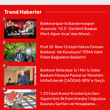
Trend Haberler
1
Balıkesirspor le Bandırmaspor
Arasında ‘10.5’ Gerilimi! Başkan
Mert Alper Acar’dan Murat
Karakoyun'a Sert Tepki!
2
Prof. Dr. İlber Ortaylı Hatıra Ormanı
Balıkesir'de Kuruluyor! TEMA Vakfı
Fidan Bağışlarını Başlattı!
3
Balıkesir Belediye-İş 1 No'lu Şube
Başkanı Hüseyin Pastal ve Yönetimi
İstifa Ederek ÇAĞDAŞ-SEN'e Geçti
4
1.20 Faizli Konut Kredisi İçin Geri
Sayım! İşte İlk Evim Kredisi 1 Ağustos
Başvuru Şartları ve Hesaplama
Tablosu: