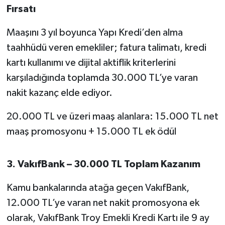
Fırsatı
Susurluk
Maaşını 3 yıl boyunca Yapı Kredi’den alma
TARİHTE BUGÜN
taahhüdü veren emekliler; fatura talimatı, kredi
TEKNOLOJİ
kartı kullanımı ve dijital aktiflik kriterlerini
karşıladığında toplamda 30.000 TL’ye varan
Trend
nakit kazanç elde ediyor.
TÜRKİYE
20.000 TL ve üzeri maaş alanlara: 15.000 TL net
maaş promosyonu + 15.000 TL ek ödül
VİZYONDAKİLER
YAŞAM
3. VakıfBank – 30.000 TL Toplam Kazanım
Kamu bankalarında atağa geçen VakıfBank,
12.000 TL’ye varan net nakit promosyona ek
olarak, VakıfBank Troy Emekli Kredi Kartı ile 9 ay