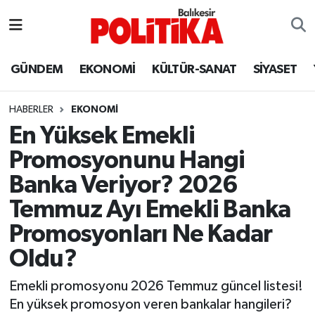
ASTROLOJİ
Balıkesir Nöbetçi Eczaneler
GÜNDEM
EKONOMİ
KÜLTÜR-SANAT
SİYASET
Ayvalık
Balıkesir Hava Durumu
HABERLER
EKONOMİ
Balya
Balıkesir Namaz Vakitleri
En Yüksek Emekli
Promosyonunu Hangi
Bandırma
Balıkesir Trafik Yoğunluk Haritası
Banka Veriyor? 2026
Bigadiç
Süper Lig Puan Durumu ve Fikstür
Temmuz Ayı Emekli Banka
Promosyonları Ne Kadar
BİYOGRAFİLER
Tüm Manşetler
Oldu?
Burhaniye
Son Dakika Haberleri
Emekli promosyonu 2026 Temmuz güncel listesi!
En yüksek promosyon veren bankalar hangileri?
ÇEVRE
Haber Arşivi