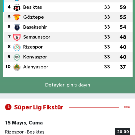
4
Beşiktaş
33
59
5
Göztepe
33
55
6
Başakşehir
33
54
7
Samsunspor
33
48
8
Rizespor
33
40
9
Konyaspor
33
40
10
Alanyaspor
33
37
Detaylar için tıklayın
Süper Lig Fikstür
15 Mayıs, Cuma
Rizespor - Beşiktaş
20:00