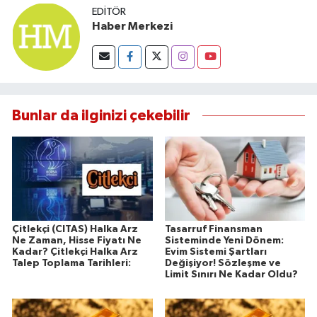
EDITÖR
Haber Merkezi
Bunlar da ilginizi çekebilir
Çitlekçi (CITAS) Halka Arz
Tasarruf Finansman
Ne Zaman, Hisse Fiyatı Ne
Sisteminde Yeni Dönem:
Kadar? Çitlekçi Halka Arz
Evim Sistemi Şartları
Talep Toplama Tarihleri:
Değişiyor! Sözleşme ve
Limit Sınırı Ne Kadar Oldu?