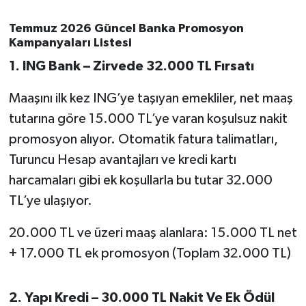
OTOMOTİV
Temmuz 2026 Güncel Banka Promosyon
Resmi İlanlar
Kampanyaları Listesi
1. ING Bank – Zirvede 32.000 TL Fırsatı
SAĞLIK
Maaşını ilk kez ING’ye taşıyan emekliler, net maaş
Savaştepe
tutarına göre 15.000 TL’ye varan koşulsuz nakit
promosyon alıyor. Otomatik fatura talimatları,
SEYAHAT
Turuncu Hesap avantajları ve kredi kartı
SİYASET
harcamaları gibi ek koşullarla bu tutar 32.000
TL’ye ulaşıyor.
Sındırgı
20.000 TL ve üzeri maaş alanlara: 15.000 TL net
SPOR
+ 17.000 TL ek promosyon (Toplam 32.000 TL)
SÜRMANŞET
2. Yapı Kredi – 30.000 TL Nakit Ve Ek Ödül