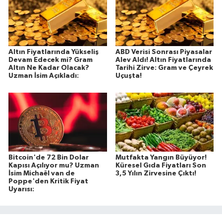
Altın Fiyatlarında Yükseliş
ABD Verisi Sonrası Piyasalar
Devam Edecek mi? Gram
Alev Aldı! Altın Fiyatlarında
Altın Ne Kadar Olacak?
Tarihi Zirve: Gram ve Çeyrek
Uzman İsim Açıkladı:
Uçuşta!
Bitcoin'de 72 Bin Dolar
Mutfakta Yangın Büyüyor!
Kapısı Açılıyor mu? Uzman
Küresel Gıda Fiyatları Son
İsim Michaël van de
3,5 Yılın Zirvesine Çıktı!
Poppe'den Kritik Fiyat
Uyarısı: