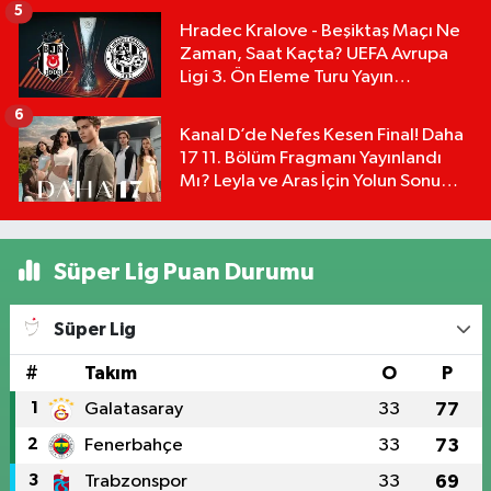
5
Hradec Kralove - Beşiktaş Maçı Ne
Zaman, Saat Kaçta? UEFA Avrupa
Ligi 3. Ön Eleme Turu Yayın
Detayları!
6
Kanal D’de Nefes Kesen Final! Daha
17 11. Bölüm Fragmanı Yayınlandı
Mı? Leyla ve Aras İçin Yolun Sonu
Mu?
Süper Lig Puan Durumu
Süper Lig
#
Takım
O
P
1
Galatasaray
33
77
2
Fenerbahçe
33
73
3
Trabzonspor
33
69