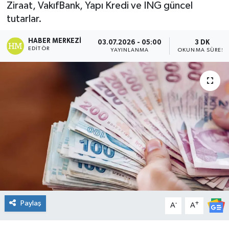
Ziraat, VakıfBank, Yapı Kredi ve ING güncel
DÜNYA
tutarlar.
HABER MERKEZI
03.07.2026 - 05:00
3 DK
Dursunbey
EDITÖR
YAYINLANMA
OKUNMA SÜRESI
Edremit
EĞİTİM
EKONOMİ
Erdek
Gömeç
Gönen
Paylaş
-
+
A
A
Havran