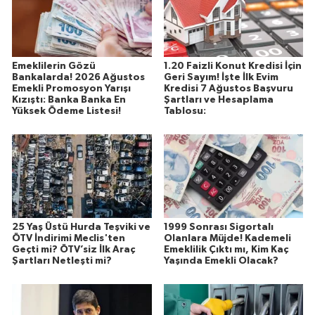
Emeklilerin Gözü
1.20 Faizli Konut Kredisi İçin
Bankalarda! 2026 Ağustos
Geri Sayım! İşte İlk Evim
Emekli Promosyon Yarışı
Kredisi 7 Ağustos Başvuru
Kızıştı: Banka Banka En
Şartları ve Hesaplama
Yüksek Ödeme Listesi!
Tablosu:
25 Yaş Üstü Hurda Teşviki ve
1999 Sonrası Sigortalı
ÖTV İndirimi Meclis'ten
Olanlara Müjde! Kademeli
Geçti mi? ÖTV’siz İlk Araç
Emeklilik Çıktı mı, Kim Kaç
Şartları Netleşti mi?
Yaşında Emekli Olacak?