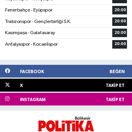
Fenerbahçe - Eyüpspor
20:00
Trabzonspor - Gençlerbirliği S.K.
20:00
Kasımpaşa - Galatasaray
20:00
Antalyaspor - Kocaelispor
20:00
FACEBOOK
BEĞEN
X
TAKIP ET
INSTAGRAM
TAKIP ET