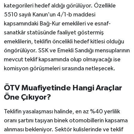
Susurluk
kategorileri hedef aldığı görülüyor. Özellikle
5510 sayılı Kanun'un 4/1-b maddesi
TARİHTE BUGÜN
kapsamındaki Bağ-Kur emeklileri ve esnaf-
sanatkâr statüsünde faaliyet göstermiş
TEKNOLOJİ
emeklilerin, teklifin öncelikli hedef kitlesi olduğu
öngörülüyor. SSK ve Emekli Sandığı mensuplarının
Trend
mevcut teklif kapsamında olup olmayacağı ise
TÜRKİYE
komisyon görüşmeleri sırasında netleşecek.
VİZYONDAKİLER
ÖTV Muafiyetinde Hangi Araçlar
Öne Çıkıyor?
YAŞAM
Teklifin yasalaşması halinde, en az %40 yerlilik
oranı şartını taşıyan binek otomobillerin kapsama
alınması bekleniyor. Sektör kulislerinde ve teklif