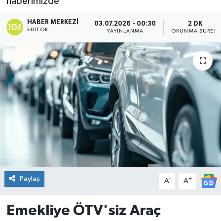
haberimizde
DÜNYA
HABER MERKEZI
03.07.2026 - 00:30
2 DK
EDITÖR
YAYINLANMA
OKUNMA SÜRESI
Dursunbey
Edremit
EĞİTİM
EKONOMİ
Erdek
Gömeç
Paylaş
-
+
A
A
Gönen
Emekliye ÖTV'siz Araç
Havran