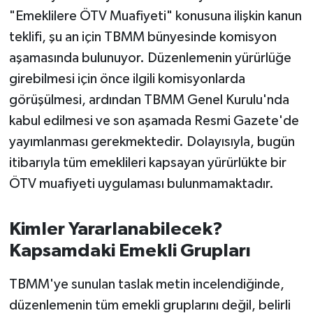
OTOMOTİV
"Emeklilere ÖTV Muafiyeti" konusuna ilişkin kanun
teklifi, şu an için TBMM bünyesinde komisyon
Resmi İlanlar
aşamasında bulunuyor. Düzenlemenin yürürlüğe
SAĞLIK
girebilmesi için önce ilgili komisyonlarda
görüşülmesi, ardından TBMM Genel Kurulu'nda
Savaştepe
kabul edilmesi ve son aşamada Resmi Gazete'de
yayımlanması gerekmektedir. Dolayısıyla, bugün
SEYAHAT
itibarıyla tüm emeklileri kapsayan yürürlükte bir
SİYASET
ÖTV muafiyeti uygulaması bulunmamaktadır.
Sındırgı
Kimler Yararlanabilecek?
Kapsamdaki Emekli Grupları
SPOR
TBMM'ye sunulan taslak metin incelendiğinde,
SÜRMANŞET
düzenlemenin tüm emekli gruplarını değil, belirli