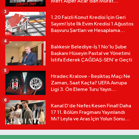
Mert Alper Acar’dan Murat
Karakoyun'a Sert Tepki!
3
1.20 Faizli Konut Kredisi İçin Geri
Sayım! İşte İlk Evim Kredisi 1 Ağustos
Başvuru Şartları ve Hesaplama
Tablosu:
4
Balıkesir Belediye-İş 1 No'lu Şube
Başkanı Hüseyin Pastal ve Yönetimi
İstifa Ederek ÇAĞDAŞ-SEN'e Geçti
5
Hradec Kralove - Beşiktaş Maçı Ne
Zaman, Saat Kaçta? UEFA Avrupa
Ligi 3. Ön Eleme Turu Yayın
Detayları!
6
Kanal D’de Nefes Kesen Final! Daha
17 11. Bölüm Fragmanı Yayınlandı
Mı? Leyla ve Aras İçin Yolun Sonu
Mu?