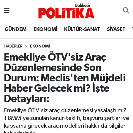
ASTROLOJİ
Balıkesir Nöbetçi Eczaneler
GÜNDEM
EKONOMİ
KÜLTÜR-SANAT
SİYASET
Ayvalık
Balıkesir Hava Durumu
HABERLER
EKONOMİ
Balya
Balıkesir Namaz Vakitleri
Emekliye ÖTV'siz Araç
Düzenlemesinde Son
Bandırma
Balıkesir Trafik Yoğunluk Haritası
Durum: Meclis'ten Müjdeli
Bigadiç
Süper Lig Puan Durumu ve Fikstür
Haber Gelecek mi? İşte
Detayları:
BİYOGRAFİLER
Tüm Manşetler
Emekliye ÖTV'siz araç düzenlemesi yasalaştı mı?
Burhaniye
Son Dakika Haberleri
TBMM'ye sunulan kanun teklifi, başvuru şartları ve
kapsama girecek araç modelleri hakkında bilgiler
ÇEVRE
Haber Arşivi