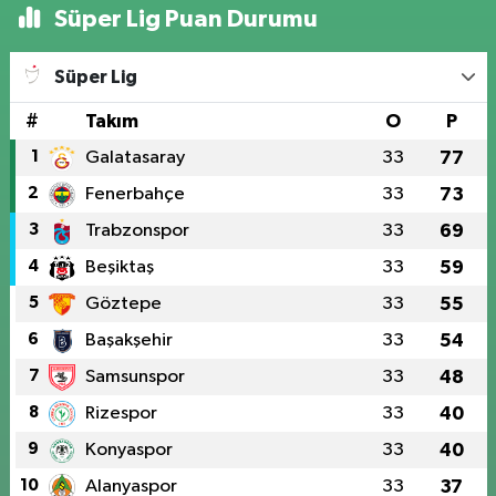
Süper Lig Puan Durumu
Süper Lig
#
Takım
O
P
1
Galatasaray
33
77
2
Fenerbahçe
33
73
3
Trabzonspor
33
69
4
Beşiktaş
33
59
5
Göztepe
33
55
6
Başakşehir
33
54
7
Samsunspor
33
48
8
Rizespor
33
40
9
Konyaspor
33
40
10
Alanyaspor
33
37