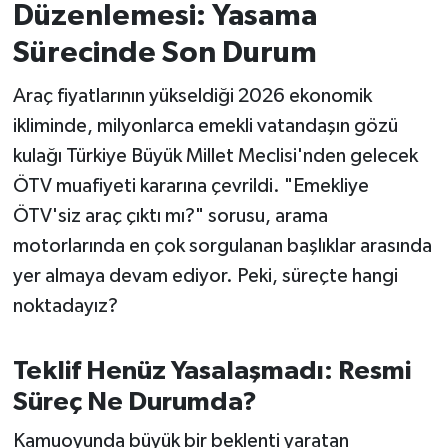
Düzenlemesi: Yasama
İvrindi
Sürecinde Son Durum
Araç fiyatlarının yükseldiği 2026 ekonomik
KENT GÜNDEMİ
ikliminde, milyonlarca emekli vatandaşın gözü
Kepsut
kulağı Türkiye Büyük Millet Meclisi'nden gelecek
ÖTV muafiyeti kararına çevrildi. "Emekliye
KÜLTÜR-SANAT
ÖTV'siz araç çıktı mı?" sorusu, arama
motorlarında en çok sorgulanan başlıklar arasında
MAGAZİN
yer almaya devam ediyor. Peki, süreçte hangi
MANŞET
noktadayız?
Manyas
Teklif Henüz Yasalaşmadı: Resmi
Süreç Ne Durumda?
OLAY
Kamuoyunda büyük bir beklenti yaratan