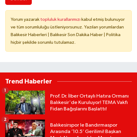
Yorum yazarak
topluluk kurallarımızı
kabul etmiş bulunuyor
ve tüm sorumluluğu üstleniyorsunuz. Yazılan yorumlardan
Balıkesir Haberleri | Balıkesir Son Dakika Haber | Politika
hiçbir şekilde sorumlu tutulamaz.
Trend Haberler
1
Prof. Dr. İlber Ortaylı Hatıra Ormanı
Balıkesir'de Kuruluyor! TEMA Vakfı
Fidan Bağışlarını Başlattı!
2
Balıkesirspor le Bandırmaspor
Arasında ‘10.5’ Gerilimi! Başkan