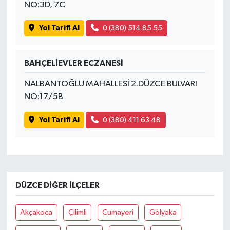
OTOMOTİV
NO:3D, 7C
Yol Tarifi Al
0 (380) 514 85 55
Resmi İlanlar
SAĞLIK
BAHÇELİEVLER ECZANESİ
Savaştepe
NALBANTOĞLU MAHALLESİ 2.DÜZCE BULVARI
NO:17/5B
SEYAHAT
Yol Tarifi Al
0 (380) 411 63 48
SİYASET
Sındırgı
DÜZCE DIĞER İLÇELER
SPOR
SÜRMANŞET
Akçakoca
Çilimli
Cumayeri
Gölyaka