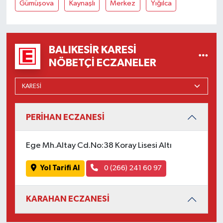
Gümüşova
Kaynaşlı
Merkez
Yığılca
Susurluk
TARİHTE BUGÜN
BALIKESIR KARESI
TEKNOLOJİ
NÖBETÇI ECZANELER
Trend
TÜRKİYE
PERİHAN ECZANESİ
VİZYONDAKİLER
Ege Mh.Altay Cd.No:38 Koray Lisesi Altı
YAŞAM
Yol Tarifi Al
0 (266) 241 60 97
KARAHAN ECZANESİ