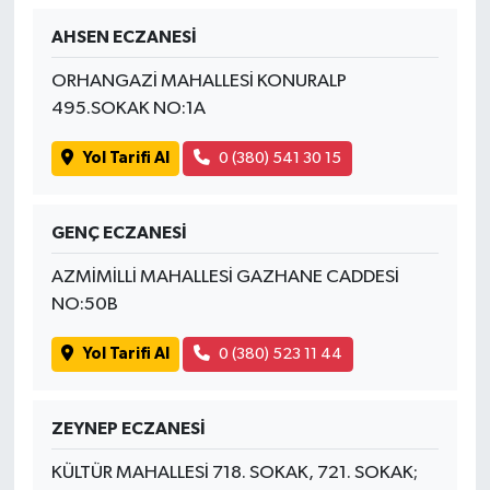
AHSEN ECZANESİ
İvrindi
ORHANGAZİ MAHALLESİ KONURALP
KENT GÜNDEMİ
495.SOKAK NO:1A
Yol Tarifi Al
0 (380) 541 30 15
Kepsut
KÜLTÜR-SANAT
GENÇ ECZANESİ
MAGAZİN
AZMİMİLLİ MAHALLESİ GAZHANE CADDESİ
NO:50B
MANŞET
Yol Tarifi Al
0 (380) 523 11 44
Manyas
ZEYNEP ECZANESİ
OLAY
KÜLTÜR MAHALLESİ 718. SOKAK, 721. SOKAK;