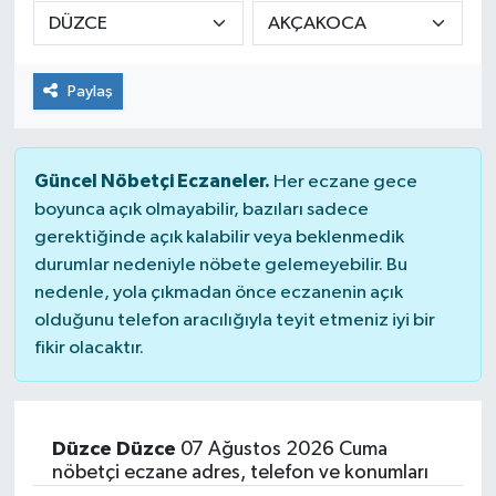
DÜNYA
Paylaş
Dursunbey
Edremit
Güncel Nöbetçi Eczaneler.
Her eczane gece
EĞİTİM
boyunca açık olmayabilir, bazıları sadece
gerektiğinde açık kalabilir veya beklenmedik
durumlar nedeniyle nöbete gelemeyebilir. Bu
EKONOMİ
nedenle, yola çıkmadan önce eczanenin açık
olduğunu telefon aracılığıyla teyit etmeniz iyi bir
Erdek
fikir olacaktır.
Gömeç
Gönen
Düzce Düzce
07 Ağustos 2026 Cuma
nöbetçi eczane adres, telefon ve konumları
Havran