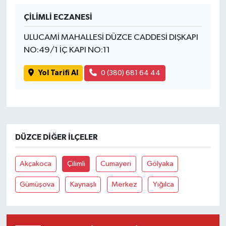
ÇİLİMLİ ECZANESİ
İvrindi
ULUCAMİ MAHALLESİ DÜZCE CADDESİ DIŞKAPI
KENT GÜNDEMİ
NO:49/1 İÇ KAPI NO:11
Yol Tarifi Al
0 (380) 681 64 44
Kepsut
KÜLTÜR-SANAT
MAGAZİN
DÜZCE DIĞER İLÇELER
MANŞET
Akçakoca
Çilimli
Cumayeri
Gölyaka
Manyas
Gümüşova
Kaynaşlı
Merkez
Yığılca
OLAY