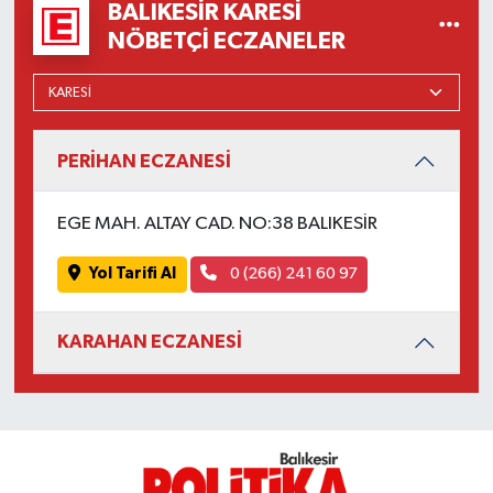
OTOMOTİV
BALIKESIR KARESI
NÖBETÇI ECZANELER
Resmi İlanlar
SAĞLIK
PERİHAN ECZANESİ
Savaştepe
EGE MAH. ALTAY CAD. NO:38 BALIKESİR
SEYAHAT
Yol Tarifi Al
0 (266) 241 60 97
SİYASET
KARAHAN ECZANESİ
Sındırgı
SPOR
SÜRMANŞET