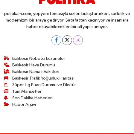
Susurluk
politikam.com, yepyeni temasıyla sizleri buluştururken, sadelik ve
modernizmi bir araya getiriyor. Şatafattan kaçınıyor ve insanlara
TARİHTE BUGÜN
haber okuyabilecekleri bir altyapı sunuyor.
TEKNOLOJİ
Trend
Balıkesir Nöbetçi Eczaneler
Balıkesir Hava Durumu
TÜRKİYE
Balıkesir Namaz Vakitleri
Balıkesir Trafik Yoğunluk Haritası
VİZYONDAKİLER
Süper Lig Puan Durumu ve Fikstür
Tüm Manşetler
YAŞAM
Son Dakika Haberleri
Haber Arşivi