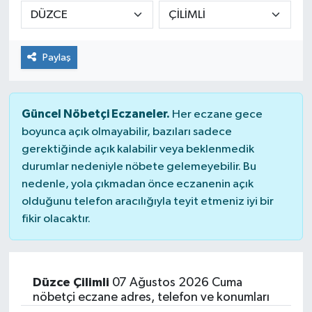
DÜNYA
Paylaş
Dursunbey
Edremit
Güncel Nöbetçi Eczaneler.
Her eczane gece
EĞİTİM
boyunca açık olmayabilir, bazıları sadece
gerektiğinde açık kalabilir veya beklenmedik
durumlar nedeniyle nöbete gelemeyebilir. Bu
EKONOMİ
nedenle, yola çıkmadan önce eczanenin açık
olduğunu telefon aracılığıyla teyit etmeniz iyi bir
Erdek
fikir olacaktır.
Gömeç
Gönen
Düzce Çilimli
07 Ağustos 2026 Cuma
nöbetçi eczane adres, telefon ve konumları
Havran