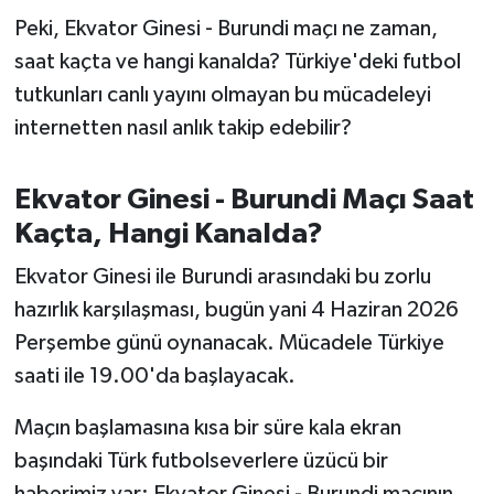
OTOMOTİV
Peki, Ekvator Ginesi - Burundi maçı ne zaman,
saat kaçta ve hangi kanalda? Türkiye'deki futbol
Resmi İlanlar
tutkunları canlı yayını olmayan bu mücadeleyi
SAĞLIK
internetten nasıl anlık takip edebilir?
Savaştepe
Ekvator Ginesi - Burundi Maçı Saat
Kaçta, Hangi Kanalda?
SEYAHAT
Ekvator Ginesi ile Burundi arasındaki bu zorlu
SİYASET
hazırlık karşılaşması, bugün yani 4 Haziran 2026
Perşembe günü oynanacak. Mücadele Türkiye
Sındırgı
saati ile 19.00'da başlayacak.
SPOR
Maçın başlamasına kısa bir süre kala ekran
SÜRMANŞET
başındaki Türk futbolseverlere üzücü bir