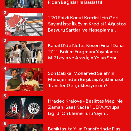
Fidan Bağışlarını Başlattı!
2
1.20 Faizli Konut Kredisi İçin Geri
Sayım! İşte İlk Evim Kredisi 1 Ağustos
Başvuru Şartları ve Hesaplama
Tablosu:
3
Kanal D’de Nefes Kesen Final! Daha
17 11. Bölüm Fragmanı Yayınlandı
Mı? Leyla ve Aras İçin Yolun Sonu
Mu?
4
Son Dakika! Mohamed Salah'ın
Menajerinden Beşiktaş Açıklaması!
Transfer Gerçekleşiyor mu?
5
Hradec Kralove - Beşiktaş Maçı Ne
Zaman, Saat Kaçta? UEFA Avrupa
Ligi 3. Ön Eleme Turu Yayın
Detayları!
6
Beşiktaş'ta Yılın Transferinde Flaş