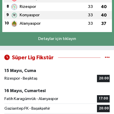
8
Rizespor
33
40
9
Konyaspor
33
40
10
Alanyaspor
33
37
Detaylar için tıklayın
Süper Lig Fikstür
15 Mayıs, Cuma
Rizespor - Beşiktaş
20:00
16 Mayıs, Cumartesi
Fatih Karagümrük - Alanyaspor
17:00
Gaziantep FK - Başakşehir
20:00