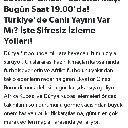
Bugün Saat 19.00'da!
İvrindi
Türkiye'de Canlı Yayını Var
KENT GÜNDEMİ
Mı? İşte Şifresiz İzleme
Yolları!
Kepsut
Dünya futbolunda milli ara heyecanı tüm hızıyla
KÜLTÜR-SANAT
sürüyor. Uluslararası hazırlık maçları kapsamında
futbolseverlerin ve Afrika futbolunu yakından
MAGAZİN
takip edenlerin radarına giren Ekvator Ginesi -
MANŞET
Burundi mücadelesi bugün karşı karşıya geliyor.
Afrika Kupası ve Dünya Kupası elemeleri öncesi
Manyas
takımların son durumunu görmek açısından büyük
önem taşıyan bu kritik karşılaşma, günün en çok
OLAY
merak edilen maçları arasında yer alıyor.