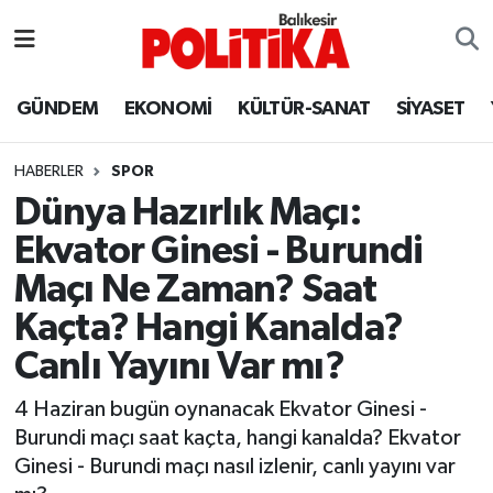
ASTROLOJİ
Balıkesir Nöbetçi Eczaneler
GÜNDEM
EKONOMİ
KÜLTÜR-SANAT
SİYASET
Ayvalık
Balıkesir Hava Durumu
HABERLER
SPOR
Balya
Balıkesir Namaz Vakitleri
Dünya Hazırlık Maçı:
Ekvator Ginesi - Burundi
Bandırma
Balıkesir Trafik Yoğunluk Haritası
Maçı Ne Zaman? Saat
Bigadiç
Süper Lig Puan Durumu ve Fikstür
Kaçta? Hangi Kanalda?
Canlı Yayını Var mı?
BİYOGRAFİLER
Tüm Manşetler
4 Haziran bugün oynanacak Ekvator Ginesi -
Burhaniye
Son Dakika Haberleri
Burundi maçı saat kaçta, hangi kanalda? Ekvator
Ginesi - Burundi maçı nasıl izlenir, canlı yayını var
ÇEVRE
Haber Arşivi