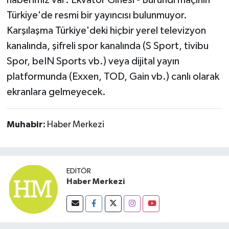
haberimiz var: Ekvator Ginesi - Burundi maçının
Susurluk
Türkiye'de resmi bir yayıncısı bulunmuyor.
Karşılaşma Türkiye'deki hiçbir yerel televizyon
TARİHTE BUGÜN
kanalında, şifreli spor kanalında (S Sport, tivibu
Spor, beIN Sports vb.) veya dijital yayın
TEKNOLOJİ
platformunda (Exxen, TOD, Gain vb.) canlı olarak
Trend
ekranlara gelmeyecek.
TÜRKİYE
Muhabir:
Haber Merkezi
VİZYONDAKİLER
YAŞAM
EDITÖR
Haber Merkezi