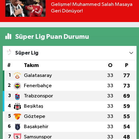
Gelişme! Muhammed Salah Masaya
Geri Dönüyor!
Süper Lig Puan Durumu
Süper Lig
#
Takım
O
P
1
Galatasaray
33
77
2
Fenerbahçe
33
73
3
Trabzonspor
33
69
4
Beşiktaş
33
59
5
Göztepe
33
55
6
Başakşehir
33
54
7
Samsunspor
33
48