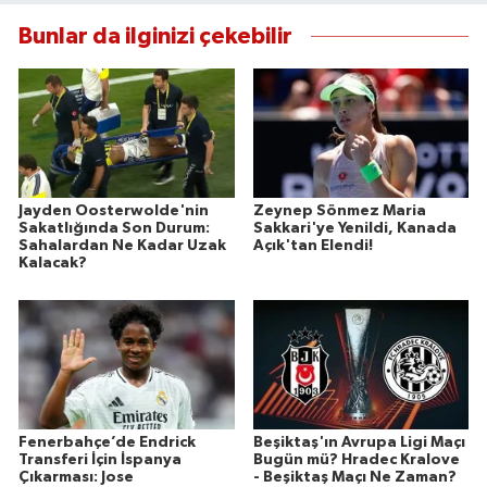
Bunlar da ilginizi çekebilir
Jayden Oosterwolde'nin
Zeynep Sönmez Maria
Sakatlığında Son Durum:
Sakkari'ye Yenildi, Kanada
Sahalardan Ne Kadar Uzak
Açık'tan Elendi!
Kalacak?
Fenerbahçe’de Endrick
Beşiktaş'ın Avrupa Ligi Maçı
Transferi İçin İspanya
Bugün mü? Hradec Kralove
Çıkarması: Jose
- Beşiktaş Maçı Ne Zaman?