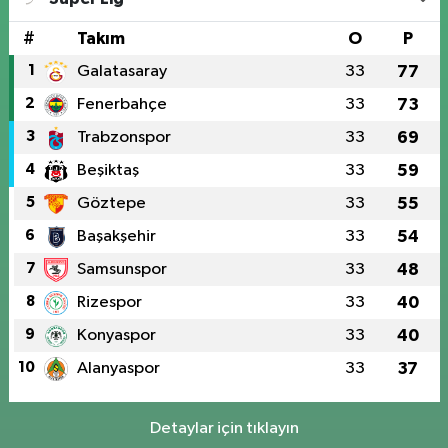
#
Takım
O
P
1
Galatasaray
33
77
2
Fenerbahçe
33
73
3
Trabzonspor
33
69
4
Beşiktaş
33
59
5
Göztepe
33
55
6
Başakşehir
33
54
7
Samsunspor
33
48
8
Rizespor
33
40
9
Konyaspor
33
40
10
Alanyaspor
33
37
Detaylar için tıklayın