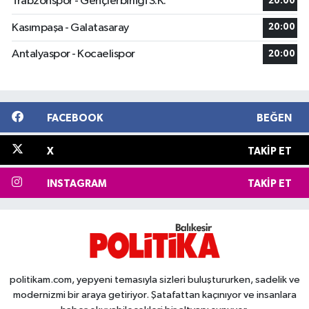
Trabzonspor - Gençlerbirliği S.K.
20:00
Kasımpaşa - Galatasaray
20:00
Antalyaspor - Kocaelispor
20:00
FACEBOOK
BEĞEN
X
TAKIP ET
INSTAGRAM
TAKIP ET
politikam.com, yepyeni temasıyla sizleri buluştururken, sadelik ve
modernizmi bir araya getiriyor. Şatafattan kaçınıyor ve insanlara