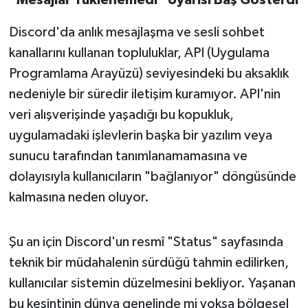
"Mesajlar Yüklenemedi" Uyarısı Baş Gösterdi
Susurluk
Discord'da anlık mesajlaşma ve sesli sohbet
TARİHTE BUGÜN
kanallarını kullanan topluluklar, API (Uygulama
Programlama Arayüzü) seviyesindeki bu aksaklık
TEKNOLOJİ
nedeniyle bir süredir iletişim kuramıyor. API'nin
veri alışverişinde yaşadığı bu kopukluk,
Trend
uygulamadaki işlevlerin başka bir yazılım veya
TÜRKİYE
sunucu tarafından tanımlanamamasına ve
dolayısıyla kullanıcıların "bağlanıyor" döngüsünde
VİZYONDAKİLER
kalmasına neden oluyor.
YAŞAM
Şu an için Discord'un resmî "Status" sayfasında
teknik bir müdahalenin sürdüğü tahmin edilirken,
kullanıcılar sistemin düzelmesini bekliyor. Yaşanan
bu kesintinin dünya genelinde mi yoksa bölgesel