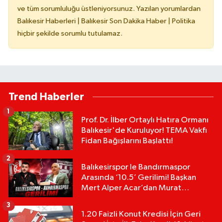
ve tüm sorumluluğu üstleniyorsunuz. Yazılan yorumlardan
Balıkesir Haberleri | Balıkesir Son Dakika Haber | Politika
hiçbir şekilde sorumlu tutulamaz.
Trend Haberler
1
Prof. Dr. İlber Ortaylı Hatıra Ormanı
Balıkesir'de Kuruluyor! TEMA Vakfı
Fidan Bağışlarını Başlattı!
2
Balıkesirspor le Bandırmaspor
Arasında ‘10.5’ Gerilimi! Başkan
Mert Alper Acar’dan Murat
Karakoyun'a Sert Tepki!
3
1.20 Faizli Konut Kredisi İçin Geri