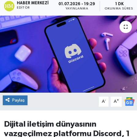
HABER MERKEZI
01.07.2026 - 19:29
1 DK
EDITÖR
YAYINLANMA
OKUNMA SÜRESI
DÜNYA
Dursunbey
Edremit
EĞİTİM
EKONOMİ
Erdek
Paylaş
-
+
A
A
Gömeç
Gönen
Dijital iletişim dünyasının
vazgeçilmez platformu Discord, 1
Havran