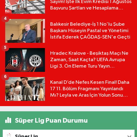
Sayım! İşte İlk Evim Kredisi 1 Ağustos
Başvuru Şartları ve Hesaplama
Tablosu:
4
Balıkesir Belediye-İş 1 No'lu Şube
Başkanı Hüseyin Pastal ve Yönetimi
İstifa Ederek ÇAĞDAŞ-SEN'e Geçti
5
Hradec Kralove - Beşiktaş Maçı Ne
Zaman, Saat Kaçta? UEFA Avrupa
Ligi 3. Ön Eleme Turu Yayın
Detayları!
6
Kanal D’de Nefes Kesen Final! Daha
17 11. Bölüm Fragmanı Yayınlandı
Mı? Leyla ve Aras İçin Yolun Sonu
Mu?
Süper Lig Puan Durumu
Süper Lig