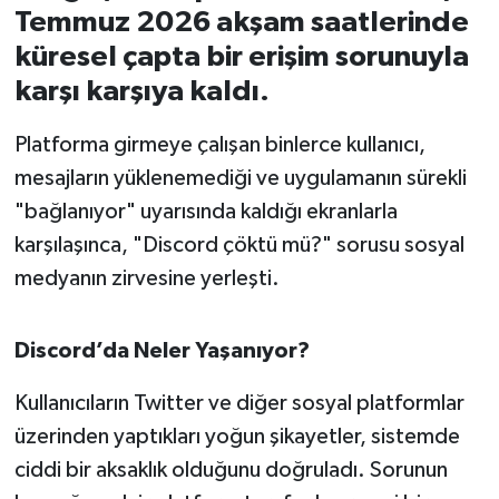
Temmuz 2026 akşam saatlerinde
İvrindi
küresel çapta bir erişim sorunuyla
karşı karşıya kaldı.
KENT GÜNDEMİ
Platforma girmeye çalışan binlerce kullanıcı,
Kepsut
mesajların yüklenemediği ve uygulamanın sürekli
"bağlanıyor" uyarısında kaldığı ekranlarla
KÜLTÜR-SANAT
karşılaşınca, "Discord çöktü mü?" sorusu sosyal
medyanın zirvesine yerleşti.
MAGAZİN
MANŞET
Discord’da Neler Yaşanıyor?
Manyas
Kullanıcıların Twitter ve diğer sosyal platformlar
üzerinden yaptıkları yoğun şikayetler, sistemde
OLAY
ciddi bir aksaklık olduğunu doğruladı. Sorunun