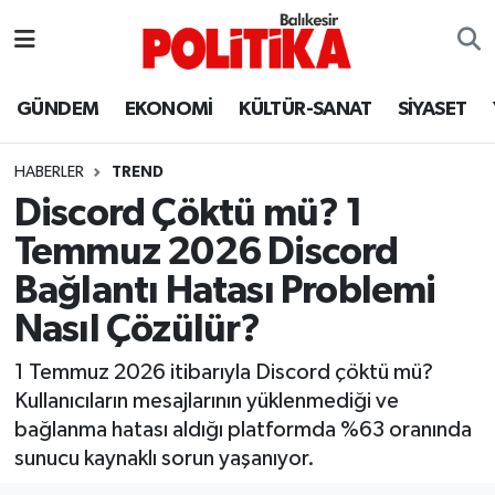
ASTROLOJİ
Balıkesir Nöbetçi Eczaneler
GÜNDEM
EKONOMİ
KÜLTÜR-SANAT
SİYASET
Ayvalık
Balıkesir Hava Durumu
HABERLER
TREND
Balya
Balıkesir Namaz Vakitleri
Discord Çöktü mü? 1
Temmuz 2026 Discord
Bandırma
Balıkesir Trafik Yoğunluk Haritası
Bağlantı Hatası Problemi
Bigadiç
Süper Lig Puan Durumu ve Fikstür
Nasıl Çözülür?
BİYOGRAFİLER
Tüm Manşetler
1 Temmuz 2026 itibarıyla Discord çöktü mü?
Kullanıcıların mesajlarının yüklenmediği ve
Burhaniye
Son Dakika Haberleri
bağlanma hatası aldığı platformda %63 oranında
sunucu kaynaklı sorun yaşanıyor.
ÇEVRE
Haber Arşivi