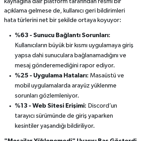
kaynağına dair platform tarafından resmi bir
OTOMOTİV
açıklama gelmese de, kullanıcı geri bildirimleri
Resmi İlanlar
hata türlerini net bir şekilde ortaya koyuyor:
SAĞLIK
%63 - Sunucu Bağlantı Sorunları:
Kullanıcıların büyük bir kısmı uygulamaya giriş
Savaştepe
yapsa dahi sunuculara bağlanamadığını ve
mesaj gönderemediğini rapor ediyor.
SEYAHAT
%25 - Uygulama Hataları:
Masaüstü ve
SİYASET
mobil uygulamalarda arayüz yüklenme
sorunları gözlemleniyor.
Sındırgı
%13 - Web Sitesi Erişimi:
Discord’un
SPOR
tarayıcı sürümünde de giriş yaparken
kesintiler yaşandığı bildiriliyor.
SÜRMANŞET