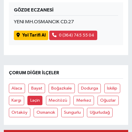
GÖZDE ECZANESİ
İvrindi
YENI MH.OSMANCIK CD.27
KENT GÜNDEMİ
Yol Tarifi Al
0 (364) 745 55 04
Kepsut
KÜLTÜR-SANAT
ÇORUM DIĞER İLÇELER
MAGAZİN
Alaca
Bayat
Boğazkale
Dodurga
İskilip
MANŞET
Kargı
Laçin
Mecitözü
Merkez
Oğuzlar
Manyas
Ortaköy
Osmancık
Sungurlu
Uğurludağ
OLAY