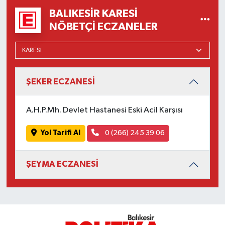
OTOMOTİV
BALIKESIR KARESI
NÖBETÇI ECZANELER
Resmi İlanlar
SAĞLIK
Savaştepe
ŞEKER ECZANESİ
SEYAHAT
A.H.P.Mh. Devlet Hastanesi Eski Acil Karşısı
SİYASET
Yol Tarifi Al
0 (266) 245 39 06
Sındırgı
ŞEYMA ECZANESİ
SPOR
SÜRMANŞET