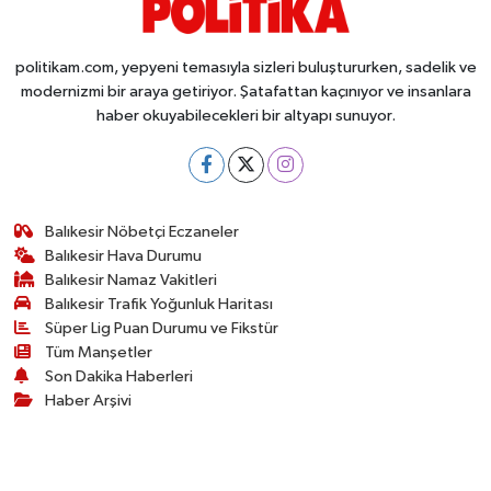
Susurluk
politikam.com, yepyeni temasıyla sizleri buluştururken, sadelik ve
TARİHTE BUGÜN
modernizmi bir araya getiriyor. Şatafattan kaçınıyor ve insanlara
haber okuyabilecekleri bir altyapı sunuyor.
TEKNOLOJİ
Trend
Balıkesir Nöbetçi Eczaneler
TÜRKİYE
Balıkesir Hava Durumu
Balıkesir Namaz Vakitleri
VİZYONDAKİLER
Balıkesir Trafik Yoğunluk Haritası
Süper Lig Puan Durumu ve Fikstür
Tüm Manşetler
YAŞAM
Son Dakika Haberleri
Haber Arşivi