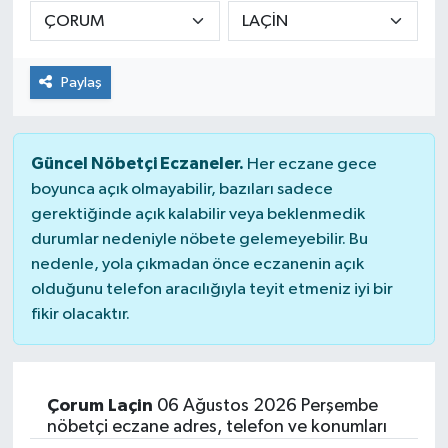
DÜNYA
Paylaş
Dursunbey
Edremit
Güncel Nöbetçi Eczaneler.
Her eczane gece
EĞİTİM
boyunca açık olmayabilir, bazıları sadece
gerektiğinde açık kalabilir veya beklenmedik
durumlar nedeniyle nöbete gelemeyebilir. Bu
EKONOMİ
nedenle, yola çıkmadan önce eczanenin açık
olduğunu telefon aracılığıyla teyit etmeniz iyi bir
Erdek
fikir olacaktır.
Gömeç
Gönen
Çorum Laçin
06 Ağustos 2026 Perşembe
nöbetçi eczane adres, telefon ve konumları
Havran