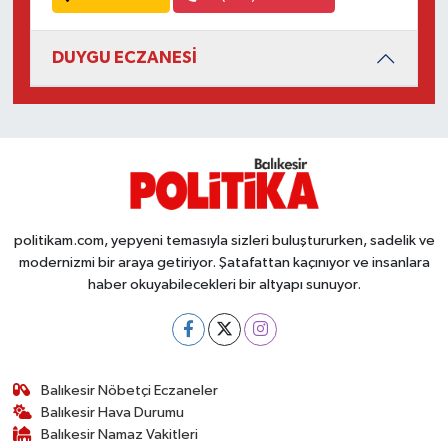
Susurluk
DUYGU ECZANESİ
TARİHTE BUGÜN
TEKNOLOJİ
Trend
TÜRKİYE
politikam.com, yepyeni temasıyla sizleri buluştururken, sadelik ve
modernizmi bir araya getiriyor. Şatafattan kaçınıyor ve insanlara
VİZYONDAKİLER
haber okuyabilecekleri bir altyapı sunuyor.
YAŞAM
Balıkesir Nöbetçi Eczaneler
Balıkesir Hava Durumu
Balıkesir Namaz Vakitleri