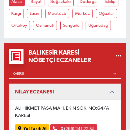
OTOMOTİV
Alaca
Bayat
Boğazkale
Dodurga
İskilip
Kargı
Laçin
Mecitözü
Merkez
Oğuzlar
Resmi İlanlar
Ortaköy
Osmancık
Sungurlu
Uğurludağ
SAĞLIK
Savaştepe
BALIKESIR KARESI
NÖBETÇI ECZANELER
SEYAHAT
SİYASET
Sındırgı
NİLAY ECZANESİ
SPOR
ALİ HİKMET PAŞA MAH. EKİN SOK. NO:64/A
KARESİ
SÜRMANŞET
Yol Tarifi Al
0 (266) 241 22 85