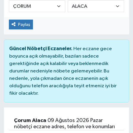
DÜNYA
Paylaş
Dursunbey
Edremit
Güncel Nöbetçi Eczaneler.
Her eczane gece
EĞİTİM
boyunca açık olmayabilir, bazıları sadece
gerektiğinde açık kalabilir veya beklenmedik
durumlar nedeniyle nöbete gelemeyebilir. Bu
EKONOMİ
nedenle, yola çıkmadan önce eczanenin açık
olduğunu telefon aracılığıyla teyit etmeniz iyi bir
Erdek
fikir olacaktır.
Gömeç
Gönen
Çorum Alaca
09 Ağustos 2026 Pazar
nöbetçi eczane adres, telefon ve konumları
Havran