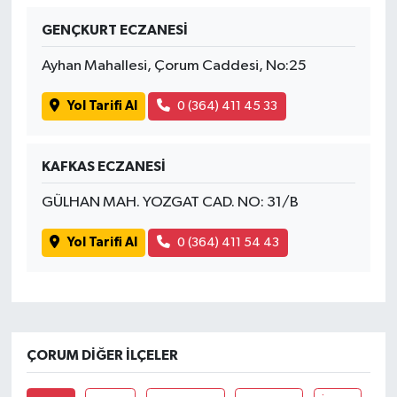
GENÇKURT ECZANESİ
İvrindi
Ayhan Mahallesi, Çorum Caddesi, No:25
KENT GÜNDEMİ
Yol Tarifi Al
0 (364) 411 45 33
Kepsut
KAFKAS ECZANESİ
KÜLTÜR-SANAT
GÜLHAN MAH. YOZGAT CAD. NO: 31/B
MAGAZİN
Yol Tarifi Al
0 (364) 411 54 43
MANŞET
Manyas
ÇORUM DIĞER İLÇELER
OLAY