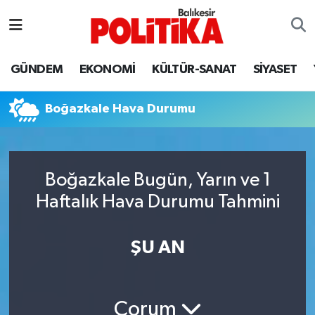
ASTROLOJİ
Balıkesir Nöbetçi Eczaneler
GÜNDEM
EKONOMİ
KÜLTÜR-SANAT
SİYASET
Ayvalık
Balıkesir Hava Durumu
Boğazkale Hava Durumu
Balya
Balıkesir Namaz Vakitleri
Bandırma
Balıkesir Trafik Yoğunluk Haritası
Boğazkale Bugün, Yarın ve 1
Bigadiç
Süper Lig Puan Durumu ve Fikstür
Haftalık Hava Durumu Tahmini
BİYOGRAFİLER
Tüm Manşetler
ŞU AN
Burhaniye
Son Dakika Haberleri
ÇEVRE
Haber Arşivi
Çorum