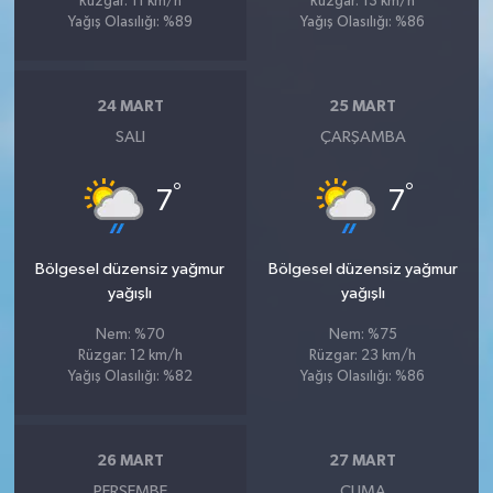
Rüzgar: 11 km/h
Rüzgar: 13 km/h
Susurluk
Yağış Olasılığı: %89
Yağış Olasılığı: %86
TARİHTE BUGÜN
24 MART
25 MART
TEKNOLOJİ
SALI
ÇARŞAMBA
Trend
°
°
7
7
TÜRKİYE
Bölgesel düzensiz yağmur
Bölgesel düzensiz yağmur
yağışlı
yağışlı
VİZYONDAKİLER
Nem: %70
Nem: %75
YAŞAM
Rüzgar: 12 km/h
Rüzgar: 23 km/h
Yağış Olasılığı: %82
Yağış Olasılığı: %86
26 MART
27 MART
PERŞEMBE
CUMA