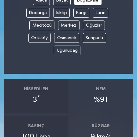
Alaca
Bayat
Boğazkale
Dodurga
İskilip
Kargı
Laçin
İvrindi
Mecitözü
Merkez
Oğuzlar
KENT GÜNDEMİ
Ortaköy
Osmancık
Sungurlu
Kepsut
Uğurludağ
KÜLTÜR-SANAT
MAGAZİN
HISSEDILEN
NEM
MANŞET
°
3
%91
Manyas
OLAY
BASINÇ
RÜZGAR
1001
9
hpa
km/s