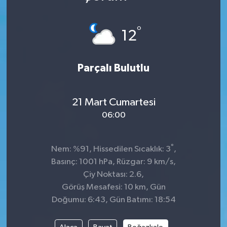
DÜNYA
°
12
Dursunbey
Parçalı Bulutlu
Edremit
EĞİTİM
21 Mart Cumartesi
06:00
EKONOMİ
Erdek
°
Nem: %91, Hissedilen Sıcaklık: 3
,
Basınç: 1001 hPa, Rüzgar: 9 km/s,
Gömeç
Çiy Noktası: 2.6,
Görüş Mesafesi: 10 km, Gün
Gönen
Doğumu: 6:43, Gün Batımı: 18:54
Havran