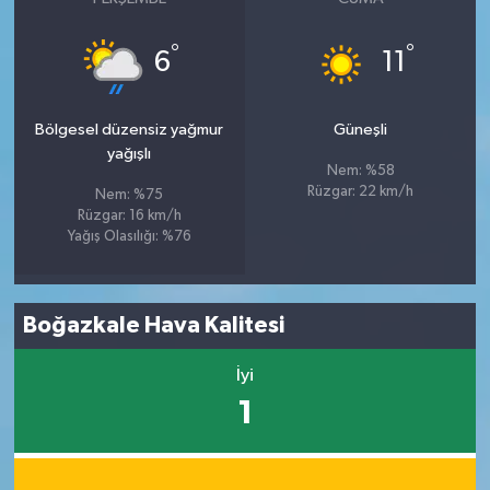
°
°
6
11
Bölgesel düzensiz yağmur
Güneşli
yağışlı
Nem: %58
Rüzgar: 22 km/h
Nem: %75
Rüzgar: 16 km/h
Yağış Olasılığı: %76
Boğazkale Hava Kalitesi
İyi
1