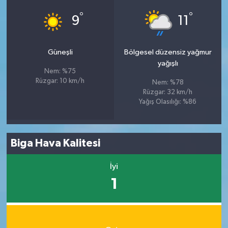
°
°
9
11
Güneşli
Bölgesel düzensiz yağmur
yağışlı
Nem: %75
Rüzgar: 10 km/h
Nem: %78
Rüzgar: 32 km/h
Yağış Olasılığı: %86
Biga Hava Kalitesi
İyi
1