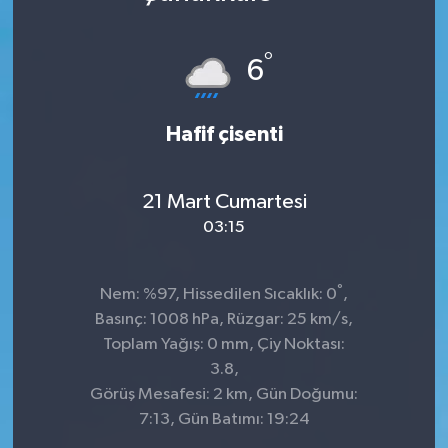
DÜNYA
°
6
Dursunbey
Hafif çisenti
Edremit
EĞİTİM
21 Mart Cumartesi
03:15
EKONOMİ
Erdek
°
Nem: %97, Hissedilen Sıcaklık: 0
,
Basınç: 1008 hPa, Rüzgar: 25 km/s,
Gömeç
Toplam Yağış: 0 mm, Çiy Noktası:
3.8,
Gönen
Görüş Mesafesi: 2 km, Gün Doğumu:
7:13, Gün Batımı: 19:24
Havran