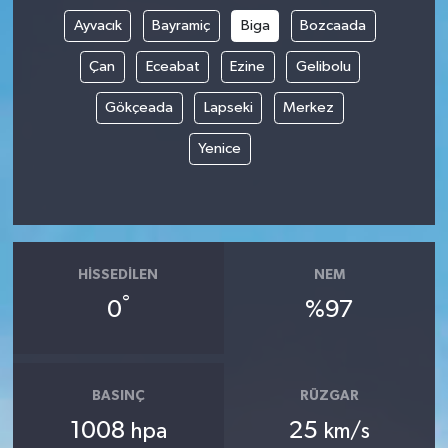
Ayvacık
Bayramiç
Biga
Bozcaada
İvrindi
Çan
Eceabat
Ezine
Gelibolu
KENT GÜNDEMİ
Gökçeada
Lapseki
Merkez
Kepsut
Yenice
KÜLTÜR-SANAT
MAGAZİN
HISSEDILEN
NEM
°
MANŞET
0
%97
Manyas
BASINÇ
RÜZGAR
OLAY
1008
25
hpa
km/s