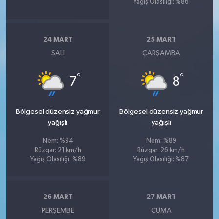
Yağış Olasılığı: %86
Susurluk
TARİHTE BUGÜN
24 MART
25 MART
SALI
ÇARŞAMBA
TEKNOLOJİ
°
°
7
8
Trend
TÜRKİYE
Bölgesel düzensiz yağmur
Bölgesel düzensiz yağmur
yağışlı
yağışlı
VİZYONDAKİLER
Nem: %94
Nem: %89
Rüzgar: 21 km/h
Rüzgar: 26 km/h
YAŞAM
Yağış Olasılığı: %89
Yağış Olasılığı: %87
26 MART
27 MART
PERŞEMBE
CUMA