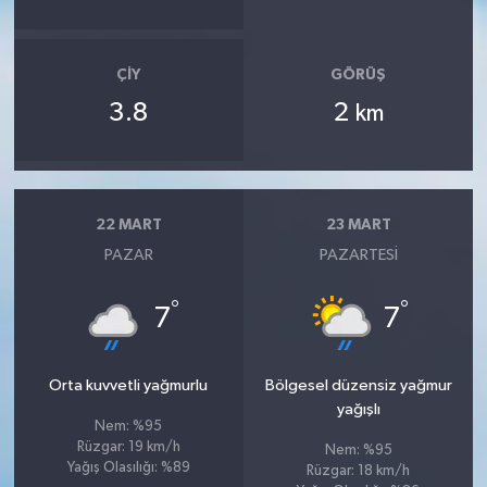
OTOMOTİV
Resmi İlanlar
ÇIY
GÖRÜŞ
3.8
2
km
SAĞLIK
Savaştepe
22 MART
23 MART
SEYAHAT
PAZAR
PAZARTESI
SİYASET
°
°
7
7
Sındırgı
Orta kuvvetli yağmurlu
Bölgesel düzensiz yağmur
SPOR
yağışlı
Nem: %95
Rüzgar: 19 km/h
SÜRMANŞET
Nem: %95
Yağış Olasılığı: %89
Rüzgar: 18 km/h