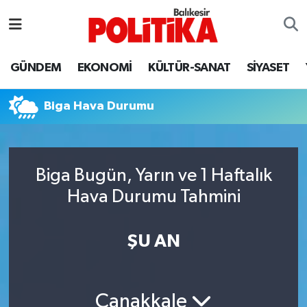
ASTROLOJİ
Balıkesir Nöbetçi Eczaneler
GÜNDEM
EKONOMİ
KÜLTÜR-SANAT
SİYASET
Ayvalık
Balıkesir Hava Durumu
Biga Hava Durumu
Balya
Balıkesir Namaz Vakitleri
Bandırma
Balıkesir Trafik Yoğunluk Haritası
Biga Bugün, Yarın ve 1 Haftalık
Bigadiç
Süper Lig Puan Durumu ve Fikstür
Hava Durumu Tahmini
BİYOGRAFİLER
Tüm Manşetler
ŞU AN
Burhaniye
Son Dakika Haberleri
ÇEVRE
Haber Arşivi
Çanakkale