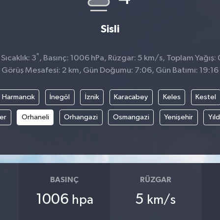
Sisli
°
ıcaklık: 3
, Basınç: 1006 hPa, Rüzgar: 5 km/s, Toplam Yağış: 
Görüş Mesafesi: 2 km, Gün Doğumu: 7:06, Gün Batımı: 19:16
Harmancık
İnegöl
İznik
Karacabey
Keles
Kestel
fer
Orhaneli
Orhangazi
Osmangazi
Yenişehir
Yıld
BASINÇ
RÜZGAR
1006
5
hpa
km/s