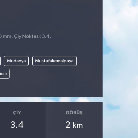
0 mm, Çiy Noktası: 3.4,
Mudanya
Mustafakemalpaşa
ırım
ÇIY
GÖRÜŞ
3.4
2
km