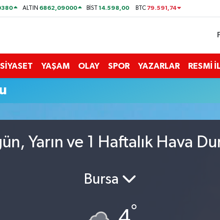
0380
6862,09000
14.598,00
79.591,74
ALTIN
BİST
BTC
SİYASET
YAŞAM
OLAY
SPOR
YAZARLAR
RESMİ 
u
ün, Yarın ve 1 Haftalık Hava D
Bursa
°
4