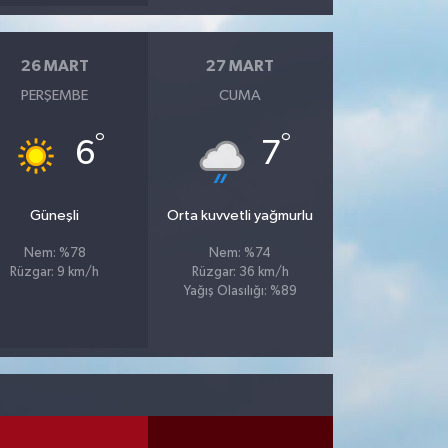
26 MART
27 MART
PERŞEMBE
CUMA
°
°
6
7
Güneşli
Orta kuvvetli yağmurlu
Nem: %78
Nem: %74
Rüzgar: 9 km/h
Rüzgar: 36 km/h
Yağış Olasılığı: %89