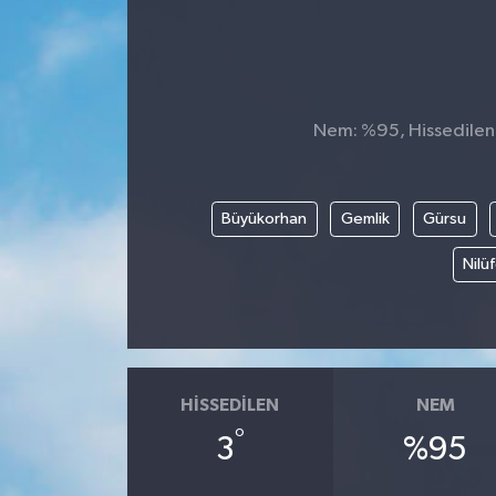
DÜNYA
Dursunbey
Nem: %95, Hissedilen S
Edremit
EĞİTİM
Büyükorhan
Gemlik
Gürsu
EKONOMİ
Nilü
Erdek
Gömeç
HISSEDILEN
NEM
Gönen
°
3
%95
Havran