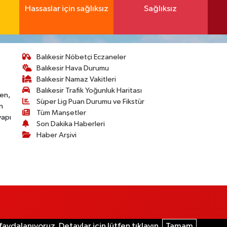
Hassaslar için sağlıksız
Sağlıksız
Balıkesir Nöbetçi Eczaneler
Balıkesir Hava Durumu
Balıkesir Namaz Vakitleri
Balıkesir Trafik Yoğunluk Haritası
ken,
Süper Lig Puan Durumu ve Fikstür
n
Tüm Manşetler
yapı
Son Dakika Haberleri
Haber Arşivi
aydalanıyoruz. Detaylar için lütfen tıklayın.
Tamam