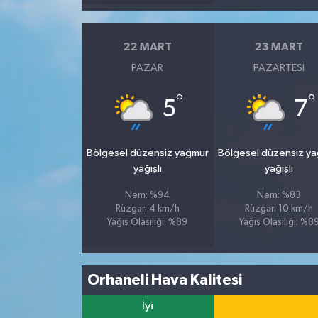
İvrindi
22 MART
23 MART
PAZAR
PAZARTESI
KENT GÜNDEMİ
°
°
5
7
Kepsut
KÜLTÜR-SANAT
Bölgesel düzensiz yağmur
Bölgesel düzensiz y
yağışlı
yağışlı
MAGAZİN
Nem: %94
Nem: %83
Rüzgar: 4 km/h
Rüzgar: 10 km/h
MANŞET
Yağış Olasılığı: %89
Yağış Olasılığı: %8
Manyas
Orhaneli Hava Kalitesi
OLAY
İyi