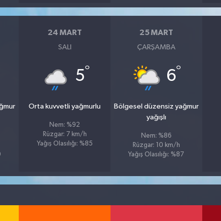
24 MART
25 MART
SALI
ÇARŞAMBA
°
°
5
6
ağmur
Orta kuvvetli yağmurlu
Bölgesel düzensiz yağmur
yağışlı
Nem: %92
Rüzgar: 7 km/h
Nem: %86
Yağış Olasılığı: %85
Rüzgar: 10 km/h
9
Yağış Olasılığı: %87