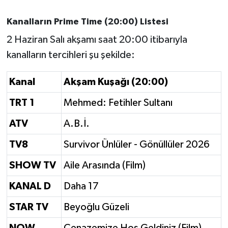
Susurluk
Kanalların Prime Time (20:00) Listesi
TARİHTE BUGÜN
2 Haziran Salı akşamı saat 20:00 itibarıyla
kanalların tercihleri şu şekilde:
TEKNOLOJİ
Kanal
Akşam Kuşağı (20:00)
Trend
TRT 1
Mehmed: Fetihler Sultanı
TÜRKİYE
ATV
A.B.İ.
VİZYONDAKİLER
TV8
Survivor Ünlüler - Gönüllüler 2026
SHOW TV
Aile Arasında (Film)
YAŞAM
KANAL D
Daha 17
STAR TV
Beyoğlu Güzeli
NOW
Cenazemize Hoş Geldiniz (Film)