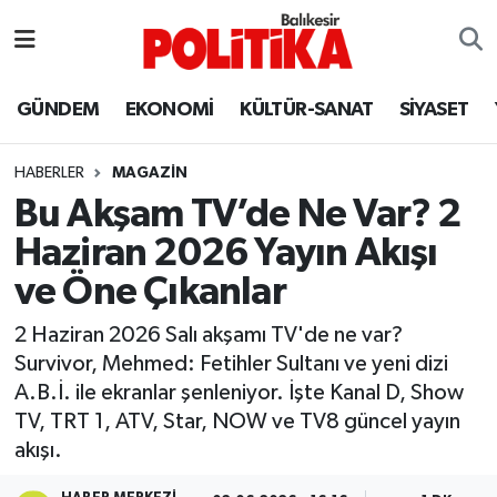
ASTROLOJİ
Balıkesir Nöbetçi Eczaneler
GÜNDEM
EKONOMİ
KÜLTÜR-SANAT
SİYASET
Ayvalık
Balıkesir Hava Durumu
HABERLER
MAGAZİN
Balya
Balıkesir Namaz Vakitleri
Bu Akşam TV’de Ne Var? 2
Haziran 2026 Yayın Akışı
Bandırma
Balıkesir Trafik Yoğunluk Haritası
ve Öne Çıkanlar
Bigadiç
Süper Lig Puan Durumu ve Fikstür
2 Haziran 2026 Salı akşamı TV'de ne var?
Survivor, Mehmed: Fetihler Sultanı ve yeni dizi
BİYOGRAFİLER
Tüm Manşetler
A.B.İ. ile ekranlar şenleniyor. İşte Kanal D, Show
TV, TRT 1, ATV, Star, NOW ve TV8 güncel yayın
Burhaniye
Son Dakika Haberleri
akışı.
ÇEVRE
Haber Arşivi