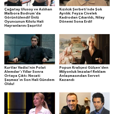
Çağatay Ulusoy ve Aslıhan
Kızılcık Şerbeti’nde Şok
Malbora Bodrum'da
Ayrılık: Feyza Civelek
Görüntülendi! Ünlü
Kadrodan Çıkarıldı, Nilay
Oyuncunun Kilolu Hali
Dönemi Sona Erdi!
Hayranlarını Şaşırttı!
Kurtlar Vadisi’nin Polat
Popun Kraliçesi Gülşen’den
Alemdar’ı Yıllar Sonra
Milyonluk İmzalar! Reklam
Ortaya Çıktı: Necati
Anlaşmasından Servet
Şaşmaz’ın Son Hali Gündem
Kazandı
Oldu!