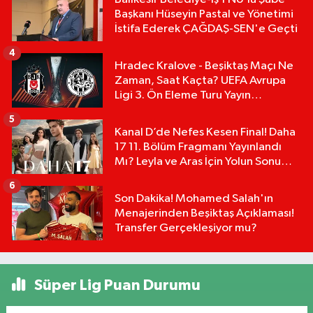
Başkanı Hüseyin Pastal ve Yönetimi
İstifa Ederek ÇAĞDAŞ-SEN'e Geçti
4
Hradec Kralove - Beşiktaş Maçı Ne
Zaman, Saat Kaçta? UEFA Avrupa
Ligi 3. Ön Eleme Turu Yayın
Detayları!
5
Kanal D’de Nefes Kesen Final! Daha
17 11. Bölüm Fragmanı Yayınlandı
Mı? Leyla ve Aras İçin Yolun Sonu
Mu?
6
Son Dakika! Mohamed Salah'ın
Menajerinden Beşiktaş Açıklaması!
Transfer Gerçekleşiyor mu?
Süper Lig Puan Durumu