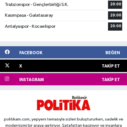
Trabzonspor - Gençlerbirliği S.K.
20:00
Kasımpaşa - Galatasaray
20:00
Antalyaspor - Kocaelispor
20:00
FACEBOOK
BEĞEN
X
TAKIP ET
INSTAGRAM
TAKIP ET
politikam.com, yepyeni temasıyla sizleri buluştururken, sadelik ve
modernizmi bir araya getiriyor. Şatafattan kaçınıyor ve insanlara