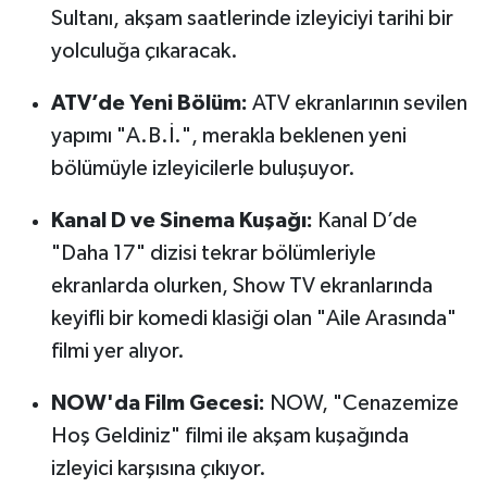
OTOMOTİV
Sultanı, akşam saatlerinde izleyiciyi tarihi bir
yolculuğa çıkaracak.
Resmi İlanlar
ATV’de Yeni Bölüm:
ATV ekranlarının sevilen
SAĞLIK
yapımı "A.B.İ.", merakla beklenen yeni
bölümüyle izleyicilerle buluşuyor.
Savaştepe
Kanal D ve Sinema Kuşağı:
Kanal D’de
SEYAHAT
"Daha 17" dizisi tekrar bölümleriyle
SİYASET
ekranlarda olurken, Show TV ekranlarında
keyifli bir komedi klasiği olan "Aile Arasında"
Sındırgı
filmi yer alıyor.
SPOR
NOW'da Film Gecesi:
NOW, "Cenazemize
Hoş Geldiniz" filmi ile akşam kuşağında
SÜRMANŞET
izleyici karşısına çıkıyor.