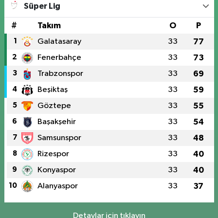
Süper Lig
#
Takım
O
P
1
Galatasaray
33
77
2
Fenerbahçe
33
73
3
Trabzonspor
33
69
4
Beşiktaş
33
59
5
Göztepe
33
55
6
Başakşehir
33
54
7
Samsunspor
33
48
8
Rizespor
33
40
9
Konyaspor
33
40
10
Alanyaspor
33
37
Detaylar için tıklayın