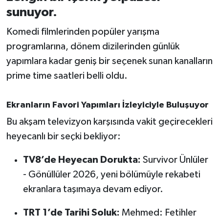
sunuyor.
İvrindi
Komedi filmlerinden popüler yarışma
programlarına, dönem dizilerinden günlük
KENT GÜNDEMİ
yapımlara kadar geniş bir seçenek sunan kanalların
Kepsut
prime time saatleri belli oldu.
KÜLTÜR-SANAT
Ekranların Favori Yapımları İzleyiciyle Buluşuyor
Bu akşam televizyon karşısında vakit geçirecekleri
MAGAZİN
heyecanlı bir seçki bekliyor:
MANŞET
TV8’de Heyecan Dorukta:
Survivor Ünlüler
Manyas
- Gönüllüler 2026, yeni bölümüyle rekabeti
ekranlara taşımaya devam ediyor.
OLAY
TRT 1’de Tarihi Soluk:
Mehmed: Fetihler