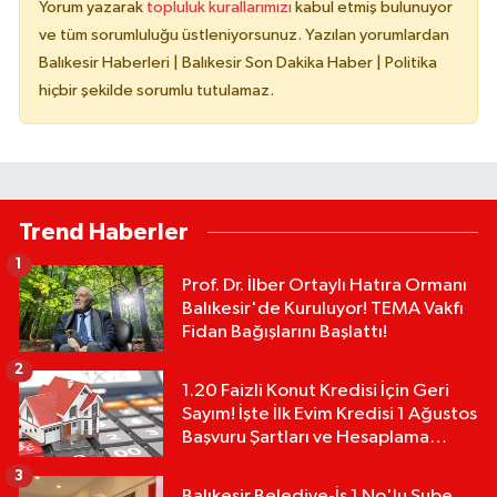
Yorum yazarak
topluluk kurallarımızı
kabul etmiş bulunuyor
ve tüm sorumluluğu üstleniyorsunuz. Yazılan yorumlardan
Balıkesir Haberleri | Balıkesir Son Dakika Haber | Politika
hiçbir şekilde sorumlu tutulamaz.
Trend Haberler
1
Prof. Dr. İlber Ortaylı Hatıra Ormanı
Balıkesir'de Kuruluyor! TEMA Vakfı
Fidan Bağışlarını Başlattı!
2
1.20 Faizli Konut Kredisi İçin Geri
Sayım! İşte İlk Evim Kredisi 1 Ağustos
Başvuru Şartları ve Hesaplama
Tablosu:
3
Balıkesir Belediye-İş 1 No'lu Şube