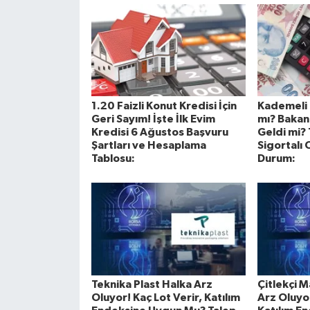
1.20 Faizli Konut Kredisi İçin
Kademeli 
Geri Sayım! İşte İlk Evim
mı? Bakan
Kredisi 6 Ağustos Başvuru
Geldi mi?
Şartları ve Hesaplama
Sigortalı 
Tablosu:
Durum:
Teknika Plast Halka Arz
Çitlekçi M
Oluyor! Kaç Lot Verir, Katılım
Arz Oluyor