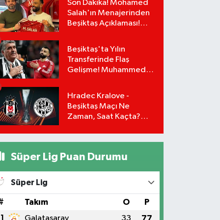
Son Dakika! Mohamed
Salah'ın Menajerinden
Beşiktaş Açıklaması!
Transfer Gerçekleşiyor
mu?
Beşiktaş'ta Yılın
Transferinde Flaş
Gelişme! Muhammed
Salah Masaya Geri
Dönüyor!
Hradec Kralove -
Beşiktaş Maçı Ne
Zaman, Saat Kaçta?
UEFA Avrupa Ligi 3. Ön
Eleme Turu Yayın
Detayları!
Süper Lig Puan Durumu
Süper Lig
#
Takım
O
P
1
Galatasaray
33
77