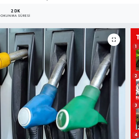
2 DK
OKUNMA SÜRESI
1
2
3
4