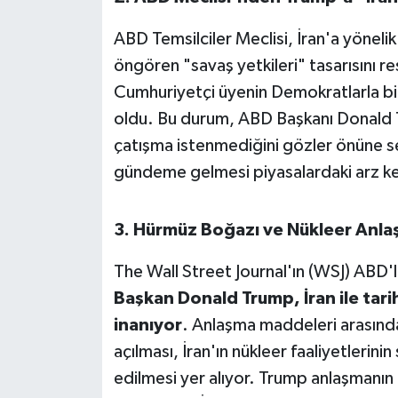
Susurluk
ABD Temsilciler Meclisi, İran'a yönelik
TARİHTE BUGÜN
öngören "savaş yetkileri" tasarısını re
Cumhuriyetçi üyenin Demokratlarla bi
TEKNOLOJİ
oldu. Bu durum, ABD Başkanı Donald Tr
çatışma istenmediğini gözler önüne se
Trend
gündeme gelmesi piyasalardaki arz kesi
TÜRKİYE
3. Hürmüz Boğazı ve Nükleer Anl
VİZYONDAKİLER
The Wall Street Journal'ın (WSJ) ABD'l
YAŞAM
Başkan Donald Trump, İran ile tar
inanıyor
. Anlaşma maddeleri arasın
açılması, İran'ın nükleer faaliyetlerini
edilmesi yer alıyor. Trump anlaşmanın