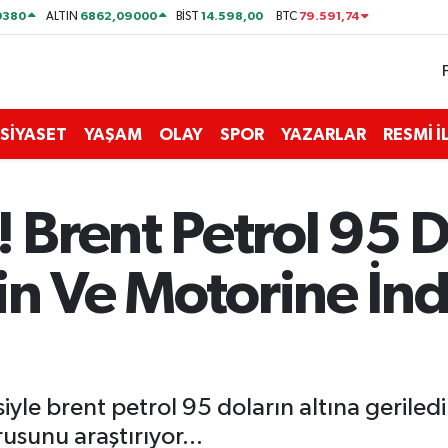
0380
6862,09000
14.598,00
79.591,74
ALTIN
BİST
BTC
SİYASET
YAŞAM
OLAY
SPOR
YAZARLAR
RESMİ 
Brent Petrol 95 Do
in Ve Motorine İnd
yle brent petrol 95 doların altına geriledi
usunu araştırıyor...