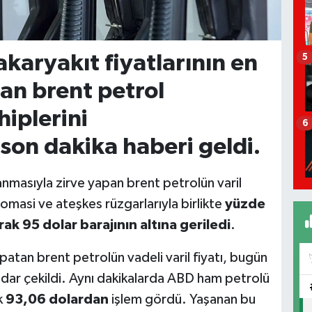
akaryakıt fiyatlarının en
5
lan brent petrol
iplerini
6
son dakika haberi geldi.
anmasıyla zirve yapan brent petrolün varil
omasi ve ateşkes rüzgarlarıyla birlikte
yüzde
ak 95 dolar barajının altına geriledi
.
atan brent petrolün vadeli varil fiyatı, bugün
dar çekildi. Aynı dakikalarda ABD ham petrolü
k
93,06 dolardan
işlem gördü. Yaşanan bu