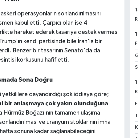
1
 askeri operasyonların sonlandırılmasını
R
smen kabul etti. Çarpıcı olan ise 4
rlikte hareket ederek tasarıya destek vermesi
1
ump'ın kendi partisinde bile İran'la bir
F
rdi. Benzer bir tasarının Senato'da da
G
ntisi korkusunu hafifletti.
S
aşmada Sona Doğru
1
K
i yetkililere dayandırdığı şok iddiaya göre;
ihi bir anlaşmaya çok yakın olunduğuna
F
da Hürmüz Boğazı'nın tamamen ulaşıma
T
n sonlandırılması ve uranyum stoklarının imha
K
 hafta sonuna kadar sağlanabileceğini