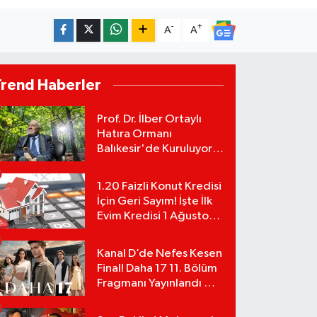
-
+
A
A
Trend Haberler
Prof. Dr. İlber Ortaylı
Hatıra Ormanı
Balıkesir'de Kuruluyor!
TEMA Vakfı Fidan
Bağışlarını Başlattı!
1.20 Faizli Konut Kredisi
İçin Geri Sayım! İşte İlk
Evim Kredisi 1 Ağustos
Başvuru Şartları ve
Hesaplama Tablosu:
Kanal D’de Nefes Kesen
Final! Daha 17 11. Bölüm
Fragmanı Yayınlandı Mı?
Leyla ve Aras İçin Yolun
Sonu Mu?