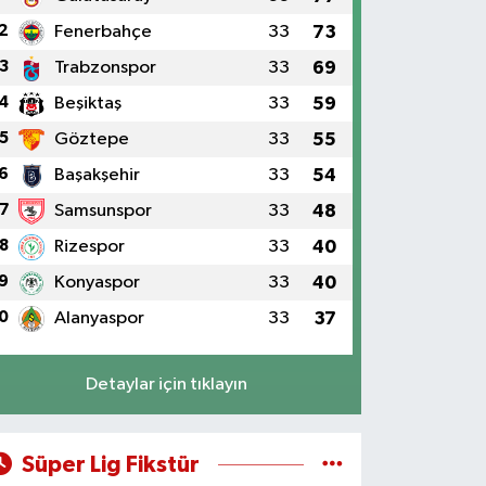
2
Fenerbahçe
33
73
3
Trabzonspor
33
69
4
Beşiktaş
33
59
5
Göztepe
33
55
6
Başakşehir
33
54
7
Samsunspor
33
48
8
Rizespor
33
40
9
Konyaspor
33
40
0
Alanyaspor
33
37
Detaylar için tıklayın
Süper Lig Fikstür