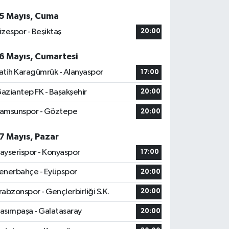
5 Mayıs, Cuma
izespor - Beşiktaş
20:00
6 Mayıs, Cumartesi
atih Karagümrük - Alanyaspor
17:00
aziantep FK - Başakşehir
20:00
amsunspor - Göztepe
20:00
7 Mayıs, Pazar
ayserispor - Konyaspor
17:00
enerbahçe - Eyüpspor
20:00
rabzonspor - Gençlerbirliği S.K.
20:00
asımpaşa - Galatasaray
20:00