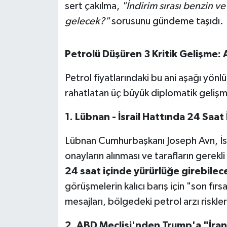
OTOMOTİV
sert çakılma,
"İndirim sırası benzin v
gelecek?"
sorusunu gündeme taşıdı.
Resmi İlanlar
Petrolü Düşüren 3 Kritik Gelişme: 
SAĞLIK
Petrol fiyatlarındaki bu ani aşağı yönlü
Savaştepe
rahatlatan üç büyük diplomatik gelişm
SEYAHAT
1. Lübnan - İsrail Hattında 24 Saat
SİYASET
Lübnan Cumhurbaşkanı Joseph Avn, İsra
onayların alınması ve tarafların gerek
Sındırgı
24 saat içinde yürürlüğe girebilec
SPOR
görüşmelerin kalıcı barış için "son fır
mesajları, bölgedeki petrol arzı riskler
SÜRMANŞET
2. ABD Meclisi'nden Trump'a "İran