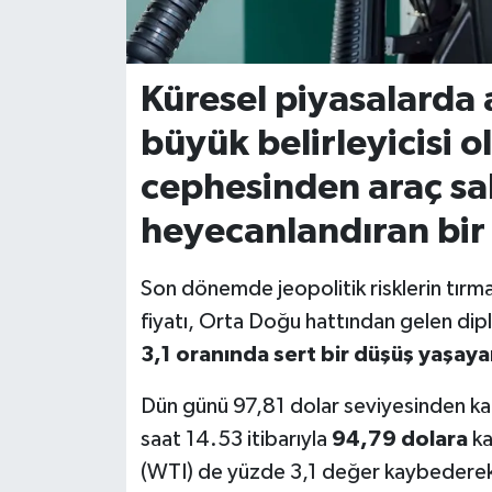
İvrindi
Küresel piyasalarda 
KENT GÜNDEMİ
büyük belirleyicisi o
Kepsut
cephesinden araç sah
KÜLTÜR-SANAT
heyecanlandıran bir 
MAGAZİN
Son dönemde jeopolitik risklerin tırm
fiyatı, Orta Doğu hattından gelen dipl
MANŞET
3,1 oranında sert bir düşüş yaşayar
Manyas
Dün günü 97,81 dolar seviyesinden kap
saat 14.53 itibarıyla
94,79 dolara
ka
OLAY
(WTI) de yüzde 3,1 değer kaybedere