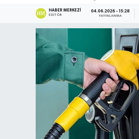
DÜNYA
HABER MERKEZI
04.06.2026 - 15:28
EDITÖR
YAYINLANMA
Dursunbey
Edremit
EĞİTİM
EKONOMİ
Erdek
Gömeç
Gönen
Havran