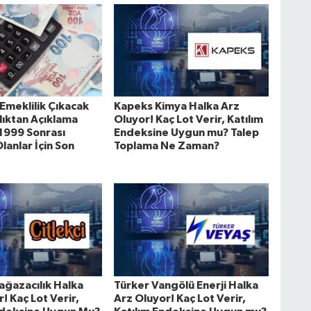
Emeklilik Çıkacak
Kapeks Kimya Halka Arz
lıktan Açıklama
Oluyor! Kaç Lot Verir, Katılım
 1999 Sonrası
Endeksine Uygun mu? Talep
Olanlar İçin Son
Toplama Ne Zaman?
ağazacılık Halka
Türker Vangölü Enerji Halka
! Kaç Lot Verir,
Arz Oluyor! Kaç Lot Verir,