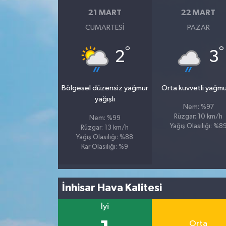
21 MART
22 MART
İvrindi
CUMARTESI
PAZAR
KENT GÜNDEMİ
°
°
2
3
Kepsut
Bölgesel düzensiz yağmur
Orta kuvvetli yağmu
yağışlı
KÜLTÜR-SANAT
Nem: %97
Rüzgar: 10 km/h
Nem: %99
MAGAZİN
Yağış Olasılığı: %8
Rüzgar: 13 km/h
Yağış Olasılığı: %88
Kar Olasılığı: %9
MANŞET
Manyas
İnhisar Hava Kalitesi
OLAY
İyi
Orta