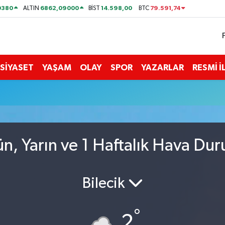
0380
6862,09000
14.598,00
79.591,74
ALTIN
BİST
BTC
SİYASET
YAŞAM
OLAY
SPOR
YAZARLAR
RESMİ 
ün, Yarın ve 1 Haftalık Hava Du
Bilecik
°
2