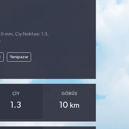
 0 mm, Çiy Noktası: 1.3,
0
t
Yenipazar
ÇIY
GÖRÜŞ
1.3
10
km