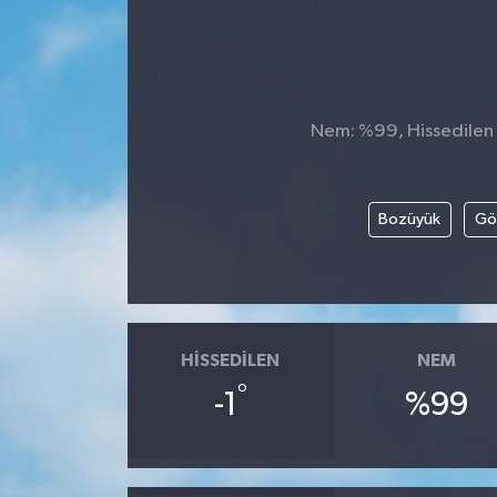
DÜNYA
Dursunbey
Nem: %99, Hissedilen S
Edremit
EĞİTİM
Bozüyük
Gö
EKONOMİ
Erdek
HISSEDILEN
NEM
Gömeç
°
-1
%99
Gönen
Havran