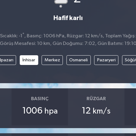
Hafif karlı
°
ıcaklık: -1
, Basınç: 1006 hPa, Rüzgar: 12 km/s, Toplam Yağış:
Görüş Mesafesi: 10 km, Gün Doğumu: 7:02, Gün Batımı: 19:1
lpazarı
İnhisar
Merkez
Osmaneli
Pazaryeri
Söğü
BASINÇ
RÜZGAR
1006
12
hpa
km/s