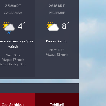
25 MART
26 MART
ÇARŞAMBA
PERŞEMBE
°
°
4
8
esel düzensiz yağmur
Parçalı Bulutlu
yağışlı
Nem: %72
Rüzgar: 12 km/h
Nem: %92
Rüzgar: 17 km/h
Yağış Olasılığı: %85
Çok Sağlıksız
Tehlikeli