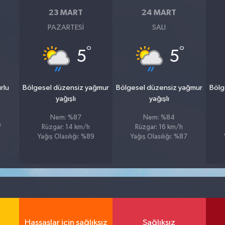
23 MART
24 MART
PAZARTESI
SALI
°
°
5
5
rlu
Bölgesel düzensiz yağmur
Bölgesel düzensiz yağmur
Bölg
yağışlı
yağışlı
Nem: %87
Nem: %84
9
Rüzgar: 14 km/h
Rüzgar: 16 km/h
Yağış Olasılığı: %89
Yağış Olasılığı: %87
Hassaslar için sağlıksız
Sağlıksız