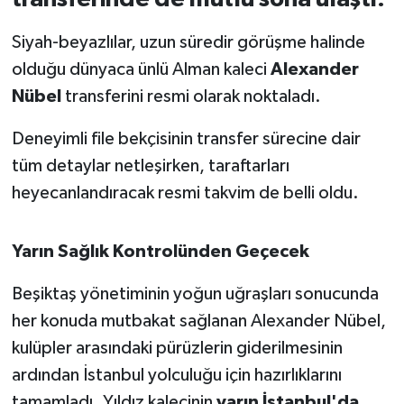
Siyah-beyazlılar, uzun süredir görüşme halinde
İvrindi
olduğu dünyaca ünlü Alman kaleci
Alexander
KENT GÜNDEMİ
Nübel
transferini resmi olarak noktaladı.
Kepsut
Deneyimli file bekçisinin transfer sürecine dair
tüm detaylar netleşirken, taraftarları
KÜLTÜR-SANAT
heyecanlandıracak resmi takvim de belli oldu.
MAGAZİN
Yarın Sağlık Kontrolünden Geçecek
MANŞET
Beşiktaş yönetiminin yoğun uğraşları sonucunda
Manyas
her konuda mutbakat sağlanan Alexander Nübel,
kulüpler arasındaki pürüzlerin giderilmesinin
OLAY
ardından İstanbul yolculuğu için hazırlıklarını
tamamladı. Yıldız kalecinin
yarın İstanbul'da