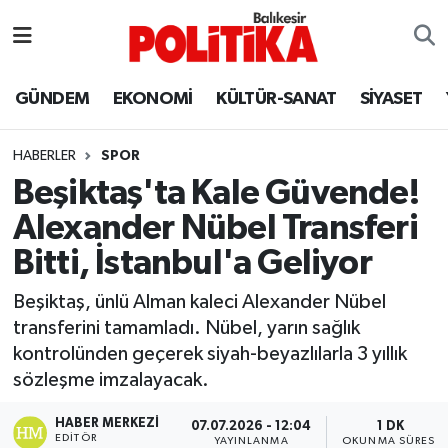
ASTROLOJİ
Balıkesir Nöbetçi Eczaneler
GÜNDEM
EKONOMİ
KÜLTÜR-SANAT
SİYASET
Ayvalık
Balıkesir Hava Durumu
HABERLER
SPOR
Balya
Balıkesir Namaz Vakitleri
Beşiktaş'ta Kale Güvende!
Alexander Nübel Transferi
Bandırma
Balıkesir Trafik Yoğunluk Haritası
Bitti, İstanbul'a Geliyor
Bigadiç
Süper Lig Puan Durumu ve Fikstür
Beşiktaş, ünlü Alman kaleci Alexander Nübel
transferini tamamladı. Nübel, yarın sağlık
BİYOGRAFİLER
Tüm Manşetler
kontrolünden geçerek siyah-beyazlılarla 3 yıllık
sözleşme imzalayacak.
Burhaniye
Son Dakika Haberleri
HABER MERKEZI
07.07.2026 - 12:04
1 DK
ÇEVRE
Haber Arşivi
EDITÖR
YAYINLANMA
OKUNMA SÜRESI