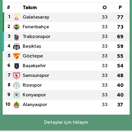
#
Takım
O
P
1
Galatasaray
33
77
2
Fenerbahçe
33
73
3
Trabzonspor
33
69
4
Beşiktaş
33
59
5
Göztepe
33
55
6
Başakşehir
33
54
7
Samsunspor
33
48
8
Rizespor
33
40
9
Konyaspor
33
40
10
Alanyaspor
33
37
Detaylar için tıklayın