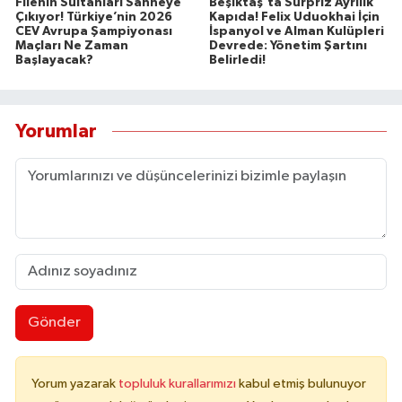
Filenin Sultanları Sahneye
Beşiktaş’ta Sürpriz Ayrılık
Çıkıyor! Türkiye’nin 2026
Kapıda! Felix Uduokhai İçin
CEV Avrupa Şampiyonası
İspanyol ve Alman Kulüpleri
Maçları Ne Zaman
Devrede: Yönetim Şartını
Başlayacak?
Belirledi!
Yorumlar
Gönder
Yorum yazarak
topluluk kurallarımızı
kabul etmiş bulunuyor