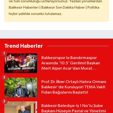
ve tüm sorumluluğu üstleniyorsunuz. Yazılan yorumlardan
Balıkesir Haberleri | Balıkesir Son Dakika Haber | Politika
hiçbir şekilde sorumlu tutulamaz.
Trend Haberler
1
Balıkesirspor le Bandırmaspor
Arasında ‘10.5’ Gerilimi! Başkan
Mert Alper Acar’dan Murat
Karakoyun'a Sert Tepki!
2
Prof. Dr. İlber Ortaylı Hatıra Ormanı
Balıkesir'de Kuruluyor! TEMA Vakfı
Fidan Bağışlarını Başlattı!
3
Balıkesir Belediye-İş 1 No'lu Şube
Başkanı Hüseyin Pastal ve Yönetimi