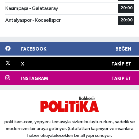
Kasımpaşa - Galatasaray
20:00
Antalyaspor - Kocaelispor
20:00
FACEBOOK
BEĞEN
X
TAKIP ET
INSTAGRAM
TAKIP ET
politikam.com, yepyeni temasıyla sizleri buluştururken, sadelik ve
modernizmi bir araya getiriyor. Şatafattan kaçınıyor ve insanlara
haber okuyabilecekleri bir altyapı sunuyor.