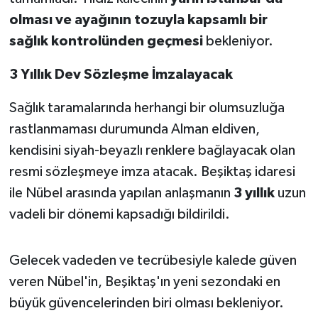
OTOMOTİV
olması ve ayağının tozuyla kapsamlı bir
sağlık kontrolünden geçmesi
bekleniyor.
Resmi İlanlar
3 Yıllık Dev Sözleşme İmzalayacak
SAĞLIK
Sağlık taramalarında herhangi bir olumsuzluğa
Savaştepe
rastlanmaması durumunda Alman eldiven,
SEYAHAT
kendisini siyah-beyazlı renklere bağlayacak olan
resmi sözleşmeye imza atacak. Beşiktaş idaresi
SİYASET
ile Nübel arasında yapılan anlaşmanın
3 yıllık
uzun
vadeli bir dönemi kapsadığı bildirildi.
Sındırgı
SPOR
Gelecek vadeden ve tecrübesiyle kalede güven
veren Nübel'in, Beşiktaş'ın yeni sezondaki en
SÜRMANŞET
büyük güvencelerinden biri olması bekleniyor.