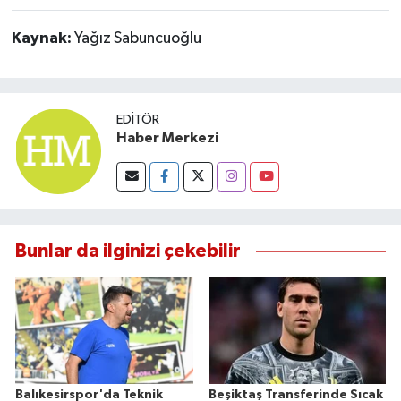
Susurluk
Kaynak:
Yağız Sabuncuoğlu
TARİHTE BUGÜN
TEKNOLOJİ
EDITÖR
Haber Merkezi
Trend
TÜRKİYE
VİZYONDAKİLER
Bunlar da ilginizi çekebilir
YAŞAM
Balıkesirspor'da Teknik
Beşiktaş Transferinde Sıcak