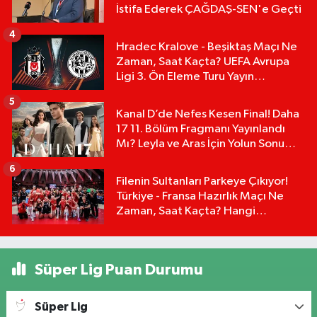
İstifa Ederek ÇAĞDAŞ-SEN'e Geçti
4
Hradec Kralove - Beşiktaş Maçı Ne
Zaman, Saat Kaçta? UEFA Avrupa
Ligi 3. Ön Eleme Turu Yayın
Detayları!
5
Kanal D’de Nefes Kesen Final! Daha
17 11. Bölüm Fragmanı Yayınlandı
Mı? Leyla ve Aras İçin Yolun Sonu
Mu?
6
Filenin Sultanları Parkeye Çıkıyor!
Türkiye - Fransa Hazırlık Maçı Ne
Zaman, Saat Kaçta? Hangi
Kanalda?
Süper Lig Puan Durumu
Süper Lig