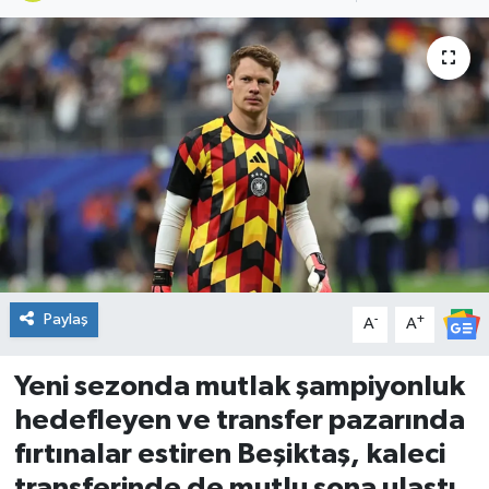
DÜNYA
Dursunbey
Edremit
EĞİTİM
EKONOMİ
Erdek
Paylaş
-
+
A
A
Gömeç
Yeni sezonda mutlak şampiyonluk
hedefleyen ve transfer pazarında
Gönen
fırtınalar estiren Beşiktaş, kaleci
transferinde de mutlu sona ulaştı.
Havran