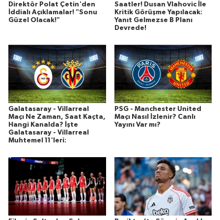
Direktör Polat Çetin'den
Saatler! Dusan Vlahovic İle
İddialı Açıklamalar! "Sonu
Kritik Görüşme Yapılacak:
Güzel Olacak!"
Yanıt Gelmezse B Planı
Devrede!
Galatasaray - Villarreal
PSG - Manchester United
Maçı Ne Zaman, Saat Kaçta,
Maçı Nasıl İzlenir? Canlı
Hangi Kanalda? İşte
Yayını Var mı?
Galatasaray - Villarreal
Muhtemel 11'leri: