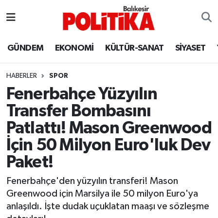
ASTROLOJİ
Balıkesir Nöbetçi Eczaneler
GÜNDEM
EKONOMİ
KÜLTÜR-SANAT
SİYASET
Ayvalık
Balıkesir Hava Durumu
HABERLER
SPOR
Balya
Balıkesir Namaz Vakitleri
Fenerbahçe Yüzyılın
Transfer Bombasını
Bandırma
Balıkesir Trafik Yoğunluk Haritası
Patlattı! Mason Greenwood
Bigadiç
Süper Lig Puan Durumu ve Fikstür
İçin 50 Milyon Euro'luk Dev
Paket!
BİYOGRAFİLER
Tüm Manşetler
Fenerbahçe'den yüzyılın transferi! Mason
Burhaniye
Son Dakika Haberleri
Greenwood için Marsilya ile 50 milyon Euro'ya
anlaşıldı. İşte dudak uçuklatan maaşı ve sözleşme
ÇEVRE
Haber Arşivi