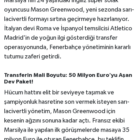
Marsilya'nın 24 yaşındaki İngiliz süper solak
OTOMOTİV
oyuncusu Mason Greenwood, yeni sezonda sarı-
Resmi İlanlar
lacivertli formayı sırtına geçirmeye hazırlanıyor.
İtalyan devi Roma ve İspanyol temsilcisi Atletico
SAĞLIK
Madrid'in de yoğun ilgi gösterdiği transfer
operasyonunda, Fenerbahçe yönetiminin kararlı
Savaştepe
tutumu zaferi getirdi.
SEYAHAT
Transferin Mali Boyutu: 50 Milyon Euro'yu Aşan
Dev Paket!
SİYASET
Hücum hattını elit bir seviyeye taşımak ve
Sındırgı
şampiyonluk hasretine son vermek isteyen sarı-
lacivertli yönetim, Mason Greenwood için
SPOR
kesenin ağzını sonuna kadar açtı. Fransız ekibi
SÜRMANŞET
Marsilya ile yapılan ilk görüşmelerde masaya 35
milyon Euro ile oturan Fenerbahçe, bu teklifin