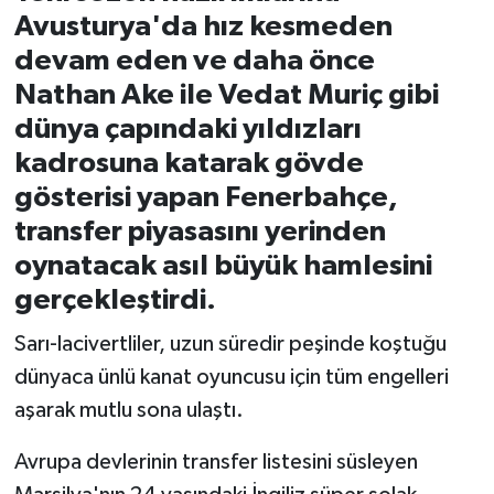
Avusturya'da hız kesmeden
İvrindi
devam eden ve daha önce
Nathan Ake ile Vedat Muriç gibi
KENT GÜNDEMİ
dünya çapındaki yıldızları
kadrosuna katarak gövde
Kepsut
gösterisi yapan Fenerbahçe,
KÜLTÜR-SANAT
transfer piyasasını yerinden
oynatacak asıl büyük hamlesini
MAGAZİN
gerçekleştirdi.
MANŞET
Sarı-lacivertliler, uzun süredir peşinde koştuğu
dünyaca ünlü kanat oyuncusu için tüm engelleri
Manyas
aşarak mutlu sona ulaştı.
OLAY
Avrupa devlerinin transfer listesini süsleyen