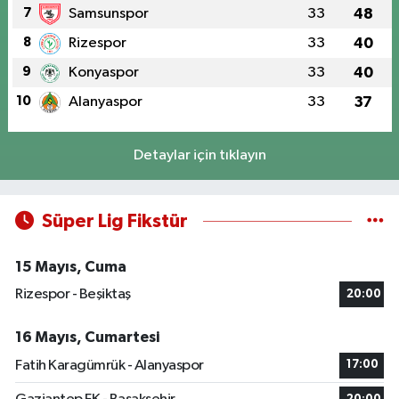
7
Samsunspor
33
48
8
Rizespor
33
40
9
Konyaspor
33
40
10
Alanyaspor
33
37
Detaylar için tıklayın
Süper Lig Fikstür
15 Mayıs, Cuma
Rizespor - Beşiktaş
20:00
16 Mayıs, Cumartesi
Fatih Karagümrük - Alanyaspor
17:00