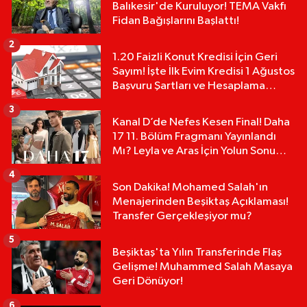
Balıkesir'de Kuruluyor! TEMA Vakfı
Fidan Bağışlarını Başlattı!
2
1.20 Faizli Konut Kredisi İçin Geri
Sayım! İşte İlk Evim Kredisi 1 Ağustos
Başvuru Şartları ve Hesaplama
Tablosu:
3
Kanal D’de Nefes Kesen Final! Daha
17 11. Bölüm Fragmanı Yayınlandı
Mı? Leyla ve Aras İçin Yolun Sonu
Mu?
4
Son Dakika! Mohamed Salah'ın
Menajerinden Beşiktaş Açıklaması!
Transfer Gerçekleşiyor mu?
5
Beşiktaş'ta Yılın Transferinde Flaş
Gelişme! Muhammed Salah Masaya
Geri Dönüyor!
6