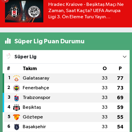
Hradec Kralove - Beşiktaş Maçı Ne
Zaman, Saat Kaçta? UEFA Avrupa
Ligi 3. Ön Eleme Turu Yayın
Detayları!
Süper Lig Puan Durumu
Süper Lig
#
Takım
O
P
1
Galatasaray
33
77
2
Fenerbahçe
33
73
3
Trabzonspor
33
69
4
Beşiktaş
33
59
5
Göztepe
33
55
6
Başakşehir
33
54