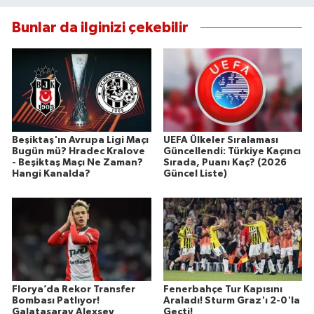
Bunlar da ilginizi çekebilir
Beşiktaş'ın Avrupa Ligi Maçı
UEFA Ülkeler Sıralaması
Bugün mü? Hradec Kralove
Güncellendi: Türkiye Kaçıncı
- Beşiktaş Maçı Ne Zaman?
Sırada, Puanı Kaç? (2026
Hangi Kanalda?
Güncel Liste)
Florya’da Rekor Transfer
Fenerbahçe Tur Kapısını
Bombası Patlıyor!
Araladı! Sturm Graz'ı 2-0'la
Galatasaray Alexsey
Geçti!