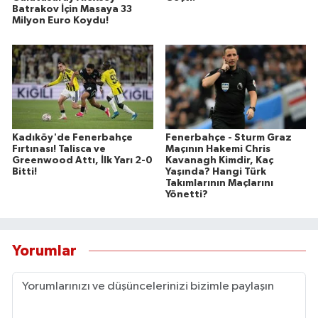
Batrakov İçin Masaya 33
Milyon Euro Koydu!
Kadıköy'de Fenerbahçe
Fenerbahçe - Sturm Graz
Fırtınası! Talisca ve
Maçının Hakemi Chris
Greenwood Attı, İlk Yarı 2-0
Kavanagh Kimdir, Kaç
Bitti!
Yaşında? Hangi Türk
Takımlarının Maçlarını
Yönetti?
Yorumlar