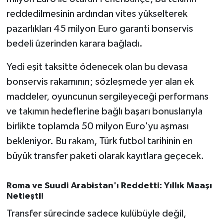
Susurluk
reddedilmesinin ardından vites yükselterek
pazarlıkları 45 milyon Euro garanti bonservis
TARİHTE BUGÜN
bedeli üzerinden karara bağladı.
TEKNOLOJİ
Yedi eşit taksitte ödenecek olan bu devasa
bonservis rakamının; sözleşmede yer alan ek
Trend
maddeler, oyuncunun sergileyeceği performans
TÜRKİYE
ve takımın hedeflerine bağlı başarı bonuslarıyla
birlikte toplamda 50 milyon Euro'yu aşması
VİZYONDAKİLER
bekleniyor. Bu rakam, Türk futbol tarihinin en
büyük transfer paketi olarak kayıtlara geçecek.
YAŞAM
Roma ve Suudi Arabistan'ı Reddetti: Yıllık Maaşı
Netleşti!
Transfer sürecinde sadece kulübüyle değil,